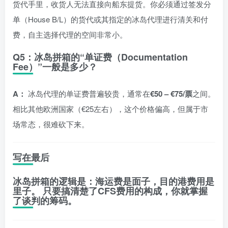
货代手里，收货人无法直接向船东提货。你必须通过签发分
单（House B/L）的货代或其指定的冰岛代理进行清关和付
费，自主选择代理的空间非常小。
Q5：冰岛拼箱的“单证费（Documentation
Fee）”一般是多少？
A：
冰岛代理的单证费普遍较贵，通常在
€50 – €75/票
之间。
相比其他欧洲国家（€25左右），这个价格偏高，但属于市
场常态，很难砍下来。
写在最后
冰岛拼箱的逻辑是：
海运费是面子，目的港费用是
里子。
只要搞清楚了CFS费用的构成，你就掌握
了谈判的筹码。