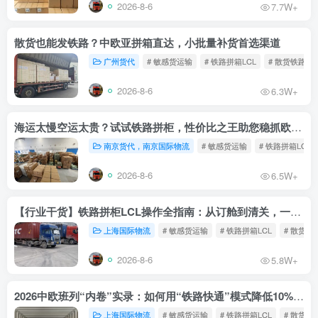
2026-8-6
7.7W+
散货也能发铁路？中欧亚拼箱直达，小批量补货首选渠道
广州货代
# 敏感货运输
# 铁路拼箱LCL
# 散货铁路
2026-8-6
6.3W+
海运太慢空运太贵？试试铁路拼柜，性价比之王助您稳抓欧洲市场
南京货代，南京国际物流
# 敏感货运输
# 铁路拼箱LCL
2026-8-6
6.5W+
【行业干货】铁路拼柜LCL操作全指南：从订舱到清关，一文读懂
上海国际物流
# 敏感货运输
# 铁路拼箱LCL
# 散货铁
2026-8-6
5.8W+
2026中欧班列“内卷”实录：如何用“铁路快通”模式降低10%物流成本？
上海国际物流
# 敏感货运输
# 铁路拼箱LCL
# 散货铁