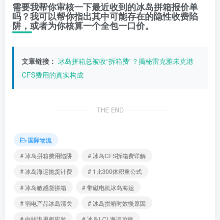
需要我帮你
审核一下最近收到的冰岛拼箱报价单
吗？我可以帮你指出其中可能存在的隐性收费陷
阱，或者为你核算一个
全包一口价
。
文章链接：
冰岛拼箱总被收“拆箱费”？揭秘雷克雅未克港
CFS费用的真实构成
THE END
国际物流
# 冰岛拼箱费用陷阱
# 冰岛CFS拆箱费详解
# 冰岛海运抛货计费
# 1比300体积重公式
# 冰岛敏感货拼箱
# 带磁电机冰岛海运
# 弱电产品冰岛清关
# 冰岛拼箱时效慢原因
# 中转港甩柜应对
# 冰岛LCL海运攻略