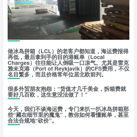
做冰岛拼箱（LCL）的老客户都知道，海运费报得
再低，最后拿到手的
目的港账单（Local
Charges）
往往能让人倒吸一口凉气。尤其是雷克
雅未克港（Port of Reykjavik）的CFS费用，不仅
名目繁多，而且价格常年位居北欧前列。
很多外贸朋友抱怨：“货值才几千美金，拆箱费就
要好几百欧，这生意没法做了！”
今天，我们不谈海运费，专门来扒一扒冰岛拼箱那
些“藏在细节里的魔鬼”，教你如何看懂账单，甚至
合法合规地“砍价”。