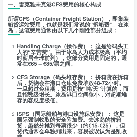
一、雷克雅未克港CFS费用的核心构成
所谓CFS（Container Freight Station），即集装
箱货运站费用，也就是我们常说的“拆箱费”。在冰
岛，这笔费用通常由以下几个刚性部分组成：
Handling Charge（操作费）：
这是给码头工
人的“辛苦费”。由于冰岛人力成本极高（平均
时薪居全球前列），这部分费用是固定的，通
常在
€65 – €85/票
之间。
CFS Storage（码头堆存费）：
拼箱货在拆箱
后，货物会在港口仓库免费堆放
48-72小时
。
一旦超过免租期，费用是按“吨/天”计算的，而
且指数级增长。冰岛港口空间狭小，对超期堆
存的容忍度极低。
ISPS（国际船舶与港口设施保安费）：
这是
国际强制收取的安全附加费。去冰岛的拼箱
货，虽然分摊到每票很少（约€15-€25），但
货代通常会单独列出来，容易被误认为是乱收