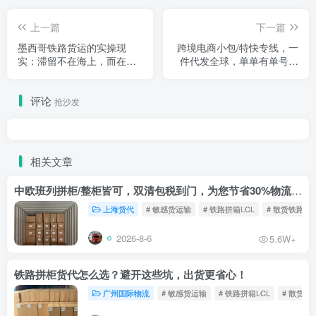
上一篇
下一篇
墨西哥铁路货运的实操现
跨境电商小包/特快专线，一
实：滞留不在海上，而在编
件代发全球，单单有单号可
组站里
追踪
评论
抢沙发
相关文章
中欧班列拼柜/整柜皆可，双清包税到门，为您节省30%物流成本！
上海货代
# 敏感货运输
# 铁路拼箱LCL
# 散货铁路
2026-8-6
5.6W+
铁路拼柜货代怎么选？避开这些坑，出货更省心！
广州国际物流
# 敏感货运输
# 铁路拼箱LCL
# 散货铁