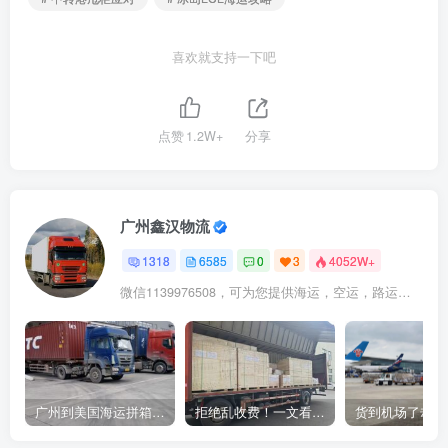
喜欢就支持一下吧
点赞
1.2W+
分享
广州鑫汉物流
1318
6585
0
3
4052W+
微信1139976508，可为您提供海运，空运，路运，铁路运输
广州到美国海运拼箱多少钱？2024年最新运费构成+隐藏费用避坑指南
拒绝乱收费！一文看懂中国货代计费套路，教你避开所有隐形坑