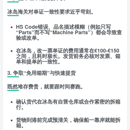
冰岛海关对单证一致性要求近乎苛刻。
HS Code错误
、
品名描述模糊
（例如只写
“Parts”而不写“Machine Parts”）都会导致查
验或改单。
在冰岛，改一票单证的费用通常在
€100-€150
之间，且耗时极长。发货前务必核对发票、箱
单和提单的一致性。
3. 争取“免用箱期”与快速提货
既然堆存费贵，就要跟时间赛跑。
确认货代在冰岛有自营仓库或合作紧密的拆箱
行。
货物到港前完成预清关，确保船一靠岸就能拆
箱。