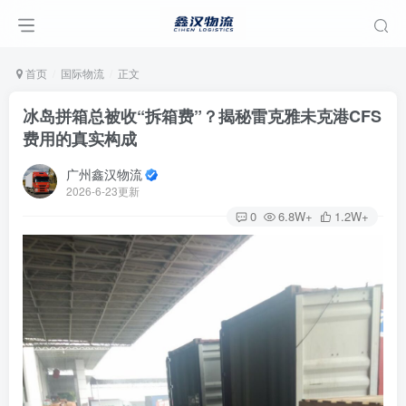
首页
国际物流
正文
冰岛拼箱总被收“拆箱费”？揭秘雷克雅未克港CFS
费用的真实构成
广州鑫汉物流
2026-6-23更新
0
6.8W+
1.2W+