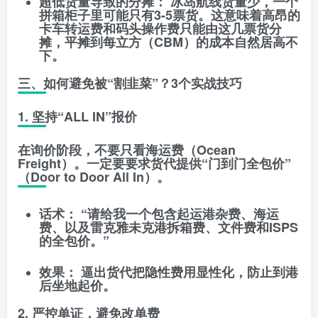
超低货量导致的分摊：
冰岛航线货量少，一个
拼箱柜子里可能只有3-5票货。这意味着高昂的
卡车转运费和码头操作费只能由这几票货分
摊，平摊到每立方（CBM）的成本自然居高不
下。
三、如何避免被“割韭菜”？3个实战技巧
1. 坚持“ALL IN”报价
在询价阶段，不要只看海运费（Ocean
Freight）。一定要要求货代提供
“门到门全包价”
（Door to Door All In）。
话术：
“请给我一个包含起运港杂费、海运
费、以及雷克雅未克港拆箱费、文件费和ISPS
的全包价。”
效果：
逼出货代把隐性费用显性化，防止到港
后坐地起价。
2. 严控单证，避免改单费