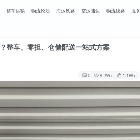
整车运输
物流论坛
海运铁路
空运陆运
物流线路
服
？整车、零担、仓储配送一站式方案
0
8.2W+
1.1W+