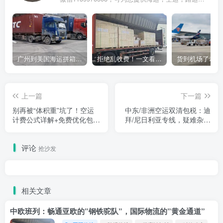
广州到美国海运拼箱多少钱？2024年最新运费构成+隐藏费用避坑指南
拒绝乱收费！一文看懂中国货代计费套路，教你避开所有隐形坑
上一篇
下一篇
别再被“体积重”坑了！空运
中东/非洲空运双清包税：迪
计费公式详解+免费优化包装
拜/尼日利亚专线，疑难杂症
建议，立省30%运费
件可接，清关无忧
评论
抢沙发
相关文章
中欧班列：畅通亚欧的”钢铁驼队”，国际物流的”黄金通道”