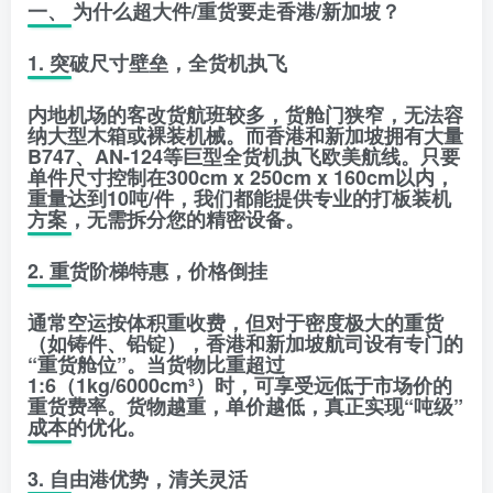
一、 为什么超大件/重货要走香港/新加坡？
1. 突破尺寸壁垒，全货机执飞
内地机场的客改货航班较多，货舱门狭窄，无法容
纳大型木箱或裸装机械。而香港和新加坡拥有大量
B747、AN-124等巨型全货机执飞欧美航线。只要
单件尺寸控制在
300cm x 250cm x 160cm
以内，
重量达到
10吨/件
，我们都能提供专业的打板装机
方案，无需拆分您的精密设备。
2. 重货阶梯特惠，价格倒挂
通常空运按体积重收费，但对于密度极大的重货
（如铸件、铅锭），香港和新加坡航司设有专门的
“重货舱位”。当货物比重超过
1:6（1kg/6000cm³）时，可享受远低于市场价的
重货费率。货物越重，单价越低，真正实现“吨级”
成本的优化。
3. 自由港优势，清关灵活