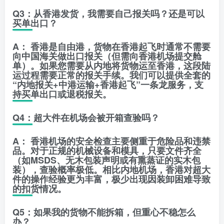
Q3：从香港发货，我需要自己报关吗？还是可以
买单出口？
A：
香港是自由港，货物在香港起飞时通常不需要
向中国海关做出口报关（但需向香港机场提交舱
单）。如果您需要从内地将货物运至香港，这段陆
运过程需要正常的报关手续。我们可以提供全套的
“内地报关+中港运输+香港起飞”一条龙服务，支
持买单出口或退税报关。
Q4：超大件在机场会被开箱查验吗？
A：
香港机场的安全检查主要侧重于危险品和违禁
品。对于正规的机械设备和模具，只要文件齐全
（如MSDS、无木包装声明或有熏蒸证的实木包
装），查验概率极低。相比内地机场，香港对超大
件的操作经验更为丰富，极少出现因装卸困难导致
的扣货情况。
Q5：如果我的货物不能拆箱，但重心不稳怎么
办？