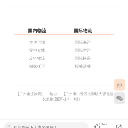
国内物流
国际物流
仓
大件运输
国际海运
仓
零担专线
国际空运
同
冷链物流
国际快递
货
搬家托运
报关清关
货
[广州鑫汉物流]
地址：
[广州市白云区太和镇大源北路
长盛物流园E栋9-10档]
1.3W+
欢迎您留下宝贵的见解！