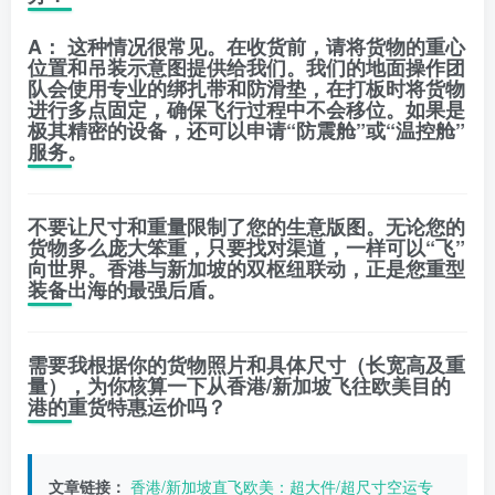
A：
这种情况很常见。在收货前，请将货物的重心
位置和吊装示意图提供给我们。我们的地面操作团
队会使用专业的绑扎带和防滑垫，在打板时将货物
进行多点固定，确保飞行过程中不会移位。如果是
极其精密的设备，还可以申请“防震舱”或“温控舱”
服务。
不要让尺寸和重量限制了您的生意版图。无论您的
货物多么庞大笨重，只要找对渠道，一样可以“飞”
向世界。香港与新加坡的双枢纽联动，正是您重型
装备出海的最强后盾。
需要我根据你的
货物照片
和
具体尺寸
（长宽高及重
量），为你核算一下从香港/新加坡飞往欧美目的
港的
重货特惠运价
吗？
文章链接：
香港/新加坡直飞欧美：超大件/超尺寸空运专