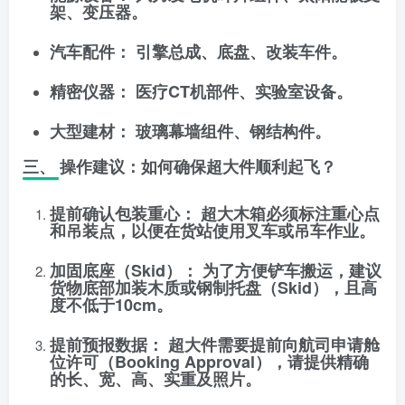
架、变压器。
汽车配件：
引擎总成、底盘、改装车件。
精密仪器：
医疗CT机部件、实验室设备。
大型建材：
玻璃幕墙组件、钢结构件。
三、 操作建议：如何确保超大件顺利起飞？
提前确认包装重心：
超大木箱必须标注重心点
和吊装点，以便在货站使用叉车或吊车作业。
加固底座（Skid）：
为了方便铲车搬运，建议
货物底部加装木质或钢制托盘（Skid），且高
度不低于10cm。
提前预报数据：
超大件需要提前向航司申请舱
位许可（Booking Approval），请提供精确
的长、宽、高、实重及照片。