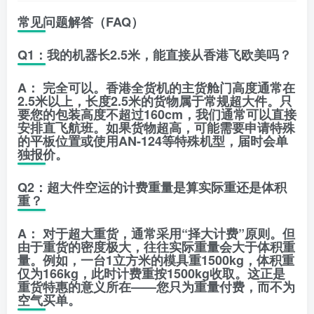
常见问题解答（FAQ）
Q1：我的机器长2.5米，能直接从香港飞欧美吗？
A：
完全可以。香港全货机的主货舱门高度通常在
2.5米以上，长度2.5米的货物属于常规超大件。只
要您的包装高度不超过160cm，我们通常可以直接
安排直飞航班。如果货物超高，可能需要申请特殊
的平板位置或使用AN-124等特殊机型，届时会单
独报价。
Q2：超大件空运的计费重量是算实际重还是体积
重？
A：
对于超大重货，通常采用
“择大计费”
原则。但
由于重货的密度极大，往往实际重量会大于体积重
量。例如，一台1立方米的模具重1500kg，体积重
仅为166kg，此时计费重按1500kg收取。这正是
重货特惠的意义所在——您只为重量付费，而不为
空气买单。