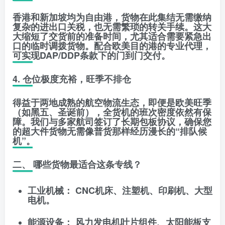
香港和新加坡均为自由港，货物在此集结无需缴纳
复杂的进出口关税，也无需繁琐的转关手续。这大
大缩短了交货前的准备时间，尤其适合需要紧急出
口的临时调拨货物。配合欧美目的港的专业代理，
可实现DAP/DDP条款下的门到门交付。
4. 仓位极度充裕，旺季不排仓
得益于两地成熟的航空物流生态，即便是欧美旺季
（如黑五、圣诞前），全货机的班次密度依然有保
障。我们与多家航司签订了长期包板协议，确保您
的超大件货物无需像普货那样经历漫长的“排队候
机”。
二、 哪些货物最适合这条专线？
工业机械：
CNC机床、注塑机、印刷机、大型
电机。
能源设备：
风力发电机叶片组件、太阳能板支