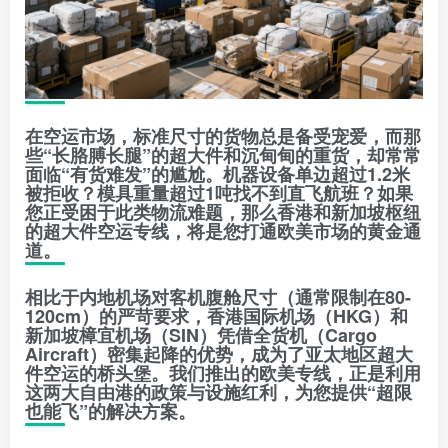
在空运市场，标准尺寸的货物总是备受宠爱，而那
些“长胳膊长腿”的超大件和沉甸甸的重货，却常常
面临“有货难发”的尴尬。机器设备单边超过1.2米
被拒收？模具重量超过1吨找不到直飞航班？如果
您正受困于此类物流难题，那么香港和新加坡枢纽
的超大件空运专线，将是您打通欧美市场的黄金通
道。
相比于内地机场对客机腹舱尺寸（通常限制在80-
120cm）的严苛要求，香港国际机场（HKG）和
新加坡樟宜机场（SIN）凭借全货机（Cargo
Aircraft）密集起降的优势，成为了亚太地区超大
件空运的桥头堡。我们推出的欧美专线，正是利用
这两大自由港的政策与设施红利，为您提供“超限
也能飞”的解决方案。