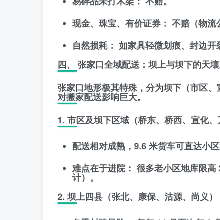
易碎品未打木架：
不赔。
现金、珠宝、有价证券：
不赔（物流
自然损耗：
如家具轻微划痕、封边开
四、 张家口全域配送：坝上与坝下的天壤
张家口地形极其特殊，分为
坝下（市区、
对搬家配送影响巨大。
1. 市区及坝下区域（桥东、桥西、宣化
配送相对成熟，9.6 米货车可直达小
难点在于进院：
很多老小区地库限高 
计）。
2. 坝上四县（张北、康保、沽源、尚义）