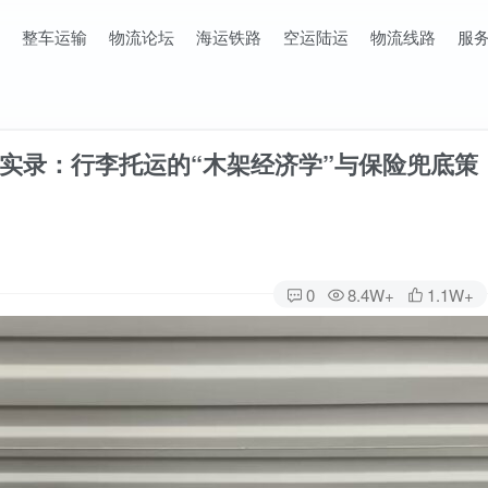
整车运输
物流论坛
海运铁路
空运陆运
物流线路
服
实录：行李托运的“木架经济学”与保险兜底策
0
8.4W+
1.1W+