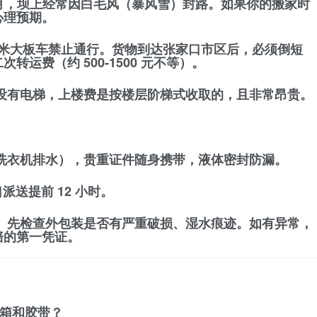
 3 月，坝上经常因白毛风（暴风雪）封路。如果你的搬家时
心理预期。
5 米大板车禁止通行。货物到达张家口市区后，必须
倒短
二次转运费
（约 500-1500 元不等）。
没有电梯，上楼费是按楼层阶梯式收取的，且非常昂贵。
洗衣机排水），贵重证件随身携带，液体密封防漏。
派送提前 12 小时。
。先检查外包装是否有严重破损、湿水痕迹。如有异常，
赔的第一凭证。
纸箱和胶带？