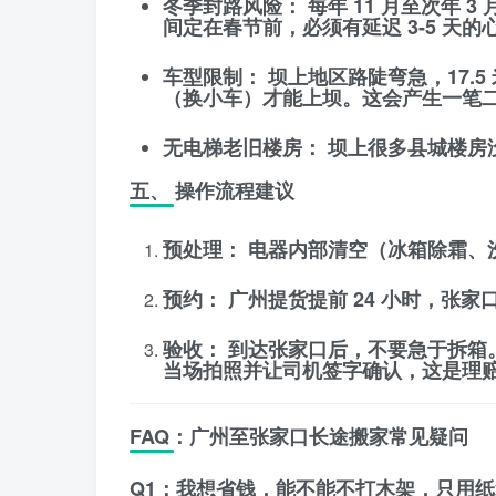
冬季封路风险：
每年 11 月至次年
间定在春节前，必须有延迟 3-5 天的
车型限制：
坝上地区路陡弯急，17.
（换小车）
才能上坝。这会产生一笔
无电梯老旧楼房：
坝上很多县城楼房
五、 操作流程建议
预处理：
电器内部清空（冰箱除霜、
预约：
广州提货提前 24 小时，张家口
验收：
到达张家口后，
不要急于拆箱
当场拍照并让司机签字确认，这是理
FAQ：广州至张家口长途搬家常见疑问
Q1：我想省钱，能不能不打木架，只用