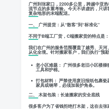
广州到张家口，2200多公里，跨越中亚
流节点的多重考验。今天不讲虚的，只讲
复杂地形的末端配送
。
一、 广州提货：从“散客”到“标准化”
不同于B端工厂货，C端搬家货的特点是
我们在广州的服务范围覆盖了
越秀、天河
从化
全境。针对搬家客户，我们执行“预勘
老小区难题：
广州很多老旧小区楼梯
工具
和
护棉
。
打包材料：
严禁使用废旧报纸包裹瓷
家具或钢琴，必须加装
护角条
。
二、 木架包装：长途搬家的安全底线
很多客户为了省钱拒绝打木架，这在去张