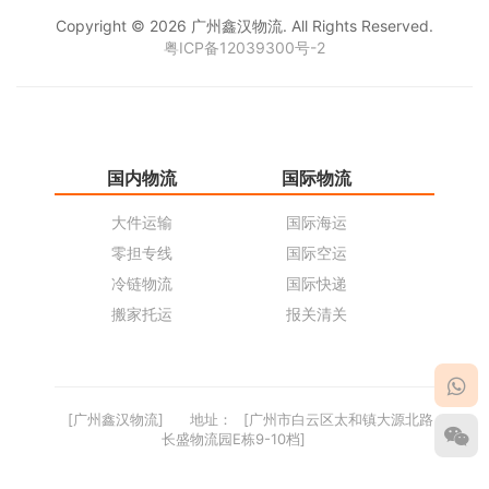
Copyright © 2026 广州鑫汉物流. All Rights Reserved.
粤ICP备12039300号-2
国内物流
国际物流
仓
大件运输
国际海运
仓
零担专线
国际空运
同
冷链物流
国际快递
货
搬家托运
报关清关
货
[广州鑫汉物流]
地址：
[广州市白云区太和镇大源北路
长盛物流园E栋9-10档]