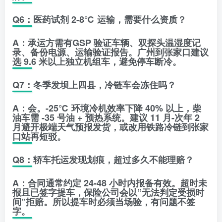
Q6：医药试剂 2-8℃ 运输，需要什么资质？
A：承运方需有
GSP 验证车辆
、双探头温湿度记
录、备份电源、运输验证报告。广州到张家口建议
选 9.6 米以上独立机组车，避免停车断冷。
Q7：冬季发坝上四县，冷链车会冻住吗？
A：会。-25℃ 环境冷机效率下降 40% 以上，柴
油车需 -35 号油 + 预热系统。建议 11 月-次年 2
月避开极端天气预报发货，或改用铁路冷链到张家
口站再短驳。
Q8：轿车托运发现划痕，超过多久不能理赔？
A：合同通常约定
24-48 小时内
报备有效。超时未
报且已签字提车，保险公司会以”无法判定受损时
间”拒赔。所以提车时必须当场验，有问题不签
字。