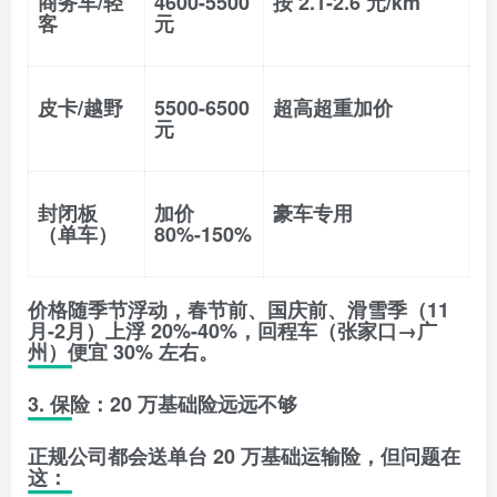
商务车/轻
4600-5500
按 2.1-2.6 元/km
客
元
皮卡/越野
5500-6500
超高超重加价
元
封闭板
加价
豪车专用
（单车）
80%-150%
价格随季节浮动，春节前、国庆前、滑雪季（11
月-2月）上浮 20%-40%，回程车（张家口→广
州）便宜 30% 左右。
3. 保险：20 万基础险远远不够
正规公司都会送
单台 20 万基础运输险
，但问题在
这：