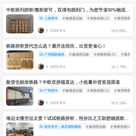
中欧班列拼柜/整柜皆可，双清包税到门，为您节省30%物流成本！
上海货代
# 敏感货运输
# 铁路拼箱LCL
# 散货铁路
2026-8-6
5.6W+
铁路拼柜货代怎么选？避开这些坑，出货更省心！
广州国际物流
# 敏感货运输
# 铁路拼箱LCL
# 散货铁
2026-8-6
7.7W+
散货也能发铁路？中欧亚拼箱直达，小批量补货首选渠道
广州货代
# 敏感货运输
# 铁路拼箱LCL
# 散货铁路
2026-8-6
6.3W+
海运太慢空运太贵？试试铁路拼柜，性价比之王助您稳抓欧洲市场
南京货代，南京国际物流
# 敏感货运输
# 铁路拼箱LCL