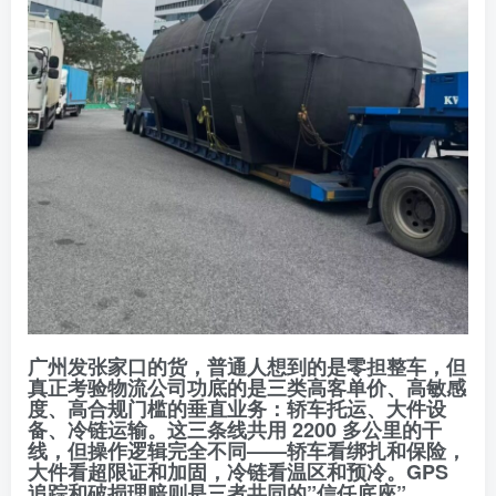
广州发张家口的货，普通人想到的是零担整车，但
真正考验物流公司功底的是三类
高客单价、高敏感
度、高合规门槛
的垂直业务：轿车托运、大件设
备、冷链运输。这三条线共用 2200 多公里的干
线，但操作逻辑完全不同——轿车看绑扎和保险，
大件看超限证和加固，冷链看温区和预冷。GPS
追踪和破损理赔则是三者共同的”信任底座”。