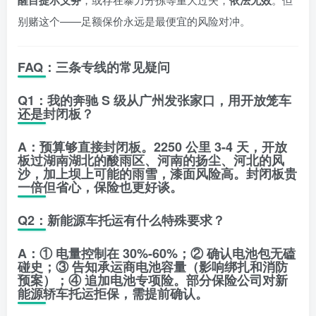
醒目提示义务
依法无效
别赌这个——足额保价永远是最便宜的风险对冲。
FAQ：三条专线的常见疑问
Q1：我的奔驰 S 级从广州发张家口，用开放笼车
还是封闭板？
A：预算够直接封闭板。2250 公里 3-4 天，开放
板过湖南湖北的酸雨区、河南的扬尘、河北的风
沙，加上坝上可能的雨雪，漆面风险高。封闭板贵
一倍但省心，保险也更好谈。
Q2：新能源车托运有什么特殊要求？
A：① 电量控制在 30%-60%；② 确认电池包无磕
碰史；③ 告知承运商电池容量（影响绑扎和消防
预案）；④ 追加电池专项险。部分保险公司对新
能源轿车托运拒保，需提前确认。