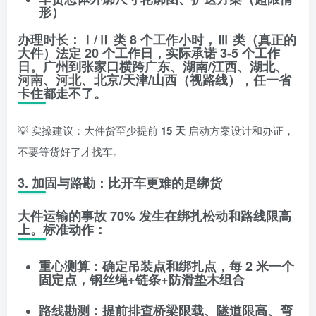
形）
办理时长
：Ⅰ/Ⅱ 类 8 个工作小时，Ⅲ 类（真正的
大件）
法定 20 个工作日，实际承诺 3-5 个工作
日
。广州到张家口横跨广东、湖南/江西、湖北、
河南、河北、北京/天津/山西（视路线），任一省
卡住都走不了。
💡 实操建议：大件货至少提前
15 天
启动方案设计和办证，
不要等货好了才找车。
3. 加固与路勘：比开车更难的是绑货
大件运输的事故 70% 发生在绑扎松动和路线限高
上。标准动作：
重心测算
：确定吊装点和绑扎点，每 2 米一个
固定点，钢丝绳+链条+防滑垫木组合
路线勘测
：提前排查桥梁限载、隧道限高、弯