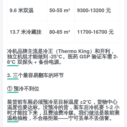
9.6 米双温
50-55 m³
9300-13200 元
13.7 米冷藏挂
80-85 m³
11700-16700 元
冷机品牌主流是
冷王（Thermo King）和开利
，
独立机组才能做到 -25℃。医药 GSP 验证车需 2-
8℃ 双探头 + 备份电源。
3. 三个最容易翻车的环节
① 预冷不到位
装货前车厢必须预冷至目标温度 ±2℃，货物中心
温度也要达标。没预冷的货，装车后冷机要 1-2 小
时才能拉下来，且费油费冷媒。我们做法是
装前测
温枪抽检
，不合格拒装——宁可丢单不丢信誉。