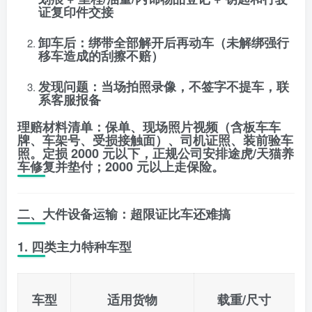
证复印件交接
卸车后
：绑带全部解开后再动车（未解绑强行
移车造成的刮擦不赔）
发现问题
：当场拍照录像，
不签字不提车
，联
系客服报备
理赔材料清单：保单、现场照片视频（含板车车
牌、车架号、受损接触面）、司机证照、装前验车
照。定损 2000 元以下，正规公司安排途虎/天猫养
车修复并垫付；2000 元以上走保险。
二、大件设备运输：超限证比车还难搞
1. 四类主力特种车型
车型
适用货物
载重/尺寸