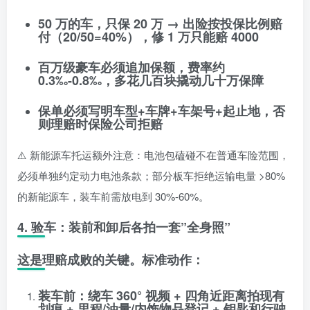
50 万的车，只保 20 万 → 出险按
投保比例赔
付
（20/50=40%），修 1 万只能赔 4000
百万级豪车必须
追加保额
，费率约
0.3‰-0.8‰，多花几百块撬动几十万保障
保单必须写明
车型+车牌+车架号+起止地
，否
则理赔时保险公司拒赔
⚠️ 新能源车托运额外注意：电池包磕碰不在普通车险范围，
必须单独约定动力电池条款；部分板车拒绝运输电量 >80%
的新能源车，装车前需放电到 30%-60%。
4. 验车：装前和卸后各拍一套”全身照”
这是理赔成败的关键。标准动作：
装车前
：绕车 360° 视频 + 四角近距离拍现有
划痕 + 里程/油量/内饰物品登记 + 钥匙和行驶