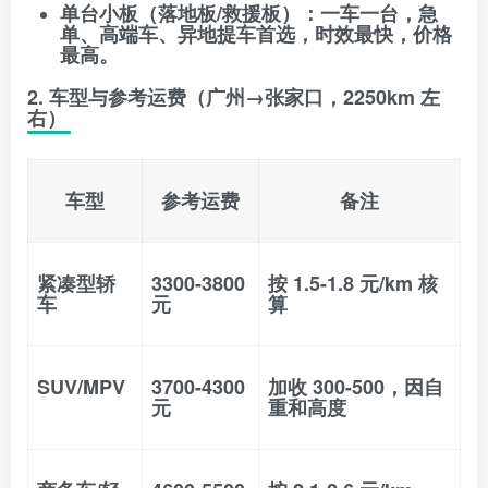
单台小板（落地板/救援板）
：一车一台，急
单、高端车、异地提车首选，时效最快，价格
最高。
2. 车型与参考运费（广州→张家口，2250km 左
右）
车型
参考运费
备注
紧凑型轿
3300-3800
按 1.5-1.8 元/km 核
车
元
算
SUV/MPV
3700-4300
加收 300-500，因自
元
重和高度