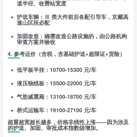
道半径、收费站宽度
护送车辆
：Ⅲ 类大件前后各配引导车，京藏高
速山区段必配
加固改造
：确需改造公路设施的，由公路机构
审查方案并验收
4. 参考运价（含税，含基础护送+超限证+货险）
低平板半挂：10700-15300 元/车
液压轴线板：15500-22000 元/车
气垫减震厢：13100-18700 元/车
桥式运输车：19100-27100 元/车
超重超宽超长越多，价格非线性上涨——因为涉及
的护送、加固、审批成本指数级增加。