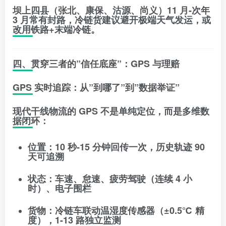
坝上四县（张北、康保、沽源、尚义）11 月-次年
3 月常有封路，
冷链货建议避开极端天气发运，或
改用铁路+末端冷链
。
四、贯穿三者的”信任底座”：GPS 与理赔
GPS 实时追踪：从”到哪了”到”数据举证”
现代干线物流的 GPS 不是单纯定位，而是
多维数
据闭环
：
位置
：10 秒-15 分钟回传一次，历史轨迹 90
天可追溯
状态
：车速、怠速、疲劳驾驶（连续 4 小
时）、电子围栏
货物
：冷链车联动温湿度传感器（±0.5℃ 精
度），1-13 路独立监测