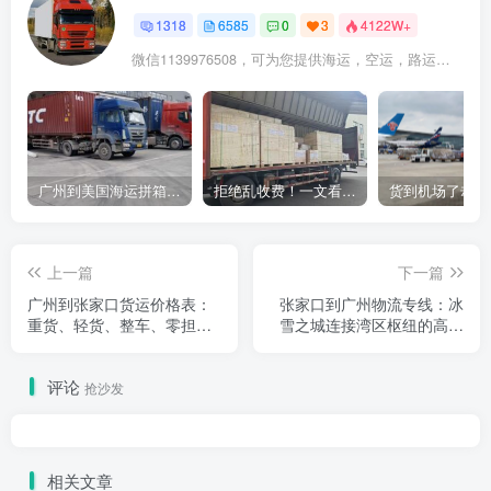
1318
6585
0
3
4122W+
微信1139976508，可为您提供海运，空运，路运，铁路运输
广州到美国海运拼箱多少钱？2024年最新运费构成+隐藏费用避坑指南
拒绝乱收费！一文看懂中国货代计费套路，教你避开所有隐形坑
上一篇
下一篇
广州到张家口货运价格表：
张家口到广州物流专线：冰
重货、轻货、整车、零担的
雪之城连接湾区枢纽的高效
真实报价逻辑
货运指南
评论
抢沙发
相关文章