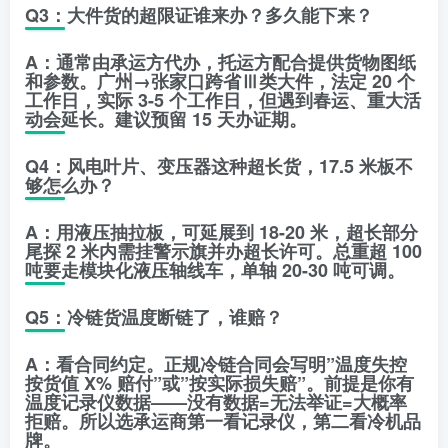
Q3：大件货的超限证谁来办？多久能下来？
A：通常由承运方代办，托运方配合提供货物图纸
和参数。广州→张家口跨省Ⅲ类大件，
法定 20 个
工作日，实际 3-5 个工作日
，但遇到春运、重大活
动会延长。建议预留 15 天办证期。
Q4：风电叶片、变压器这种超长货，17.5 米板不
够怎么办？
A：用
液压抽拉板
，可延展到 18-20 米，超长部分
尾探 2 米内需挂警示旗并办超长许可。总重超 100
吨要走模块化液压轴线车，单轴 20-30 吨可调。
Q5：冷链货温度断链了，谁赔？
A：看合同约定。正规冷链合同会写明”温度失控
按货值 X% 赔付”或”按实际损失赔”。前提是你有
温度记录仪数据
——没有数据=无法举证=大概率
拒赔。所以选承运商第一看记录仪，第二看冷机品
牌。