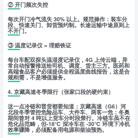
② 开门频次失控
每次开门冷气流失 30% 以上。规范操作：装车分
段、快速关门、卸货预约制。长途运输中途原则上
不开门。
③ 温度记录仪 = 理赔铁证
每台车配双探头温湿度记录仪，4G 上传云端，异
常自动报警推送给司机、调度、货主三方。医药和
高端食品客户必须提供
全程温度曲线报告
，这是合
规刚需，不是增值服务。
4. 京藏高速冬季限行（张家口段的硬约束）
这一点冷链和普货都要知道：京藏高速（G6）河
北段冬季
管控危险品车、大件车、两客一危
；冬奥
期间曾对 4 吨以上货车分时段禁行。冷链车虽不在
危化品范畴，但
-18℃ 深冷车在 -30℃ 环境下冷机
效率骤降
，必须配备用电源和柴油预热。