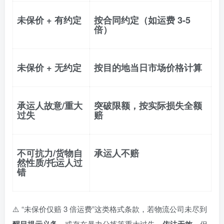
未保价 + 有约定
按合同约定（如运费 3-5
倍）
未保价 + 无约定
按
目的地当日市场价格
计算
承运人故意/重大
突破限额，按实际损失全额
过失
赔
不可抗力/货物自
承运人不赔
然性质/托运人过
错
⚠️ “未保价仅赔 3 倍运费”这类格式条款，若物流公司未尽到
，或存在暴力分拣等重大过失，
。但