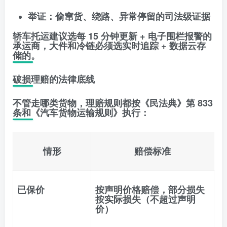
举证
：偷窜货、绕路、异常停留的司法级证据
轿车托运建议选
每 15 分钟更新 + 电子围栏报警
的
承运商，大件和冷链必须选
实时追踪 + 数据云存
储
的。
破损理赔的法律底线
不管走哪类货物，理赔规则都按《民法典》第 833
条和《汽车货物运输规则》执行：
情形
赔偿标准
已保价
按声明价格赔偿，部分损失
按实际损失（不超过声明
价）