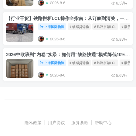
2026-8-6
6.5W+
【行业干货】铁路拼柜LCL操作全指南：从订舱到清关，一文读懂
上海国际物流
# 敏感货运输
# 铁路拼箱LCL
# 散货铁
2026-8-6
5.8W+
2026中欧班列“内卷”实录：如何用“铁路快通”模式降低10%物流成本？
上海国际物流
# 敏感货运输
# 铁路拼箱LCL
# 散货铁
2026-8-6
5.6W+
隐私政策
|
用户协议
|
服务条款
|
帮助中心