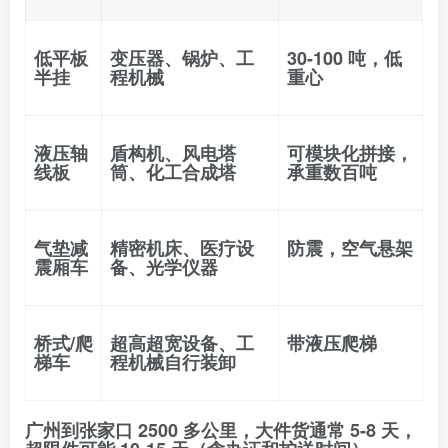
低平板
变压器、锅炉、工
30-100 吨，低
半挂
程机械
重心
液压轴
盾构机、风电塔
可模块化拼接，
线板
筒、化工合成塔
承重数百吨
气垫减
精密机床、医疗设
防震，空气悬架
震厢车
备、光学仪器
桥式/爬
超高超宽设备、工
带液压爬梯
梯车
程机械自行装卸
广州到张家口 2500 多公里，大件货通常 5-8 天，