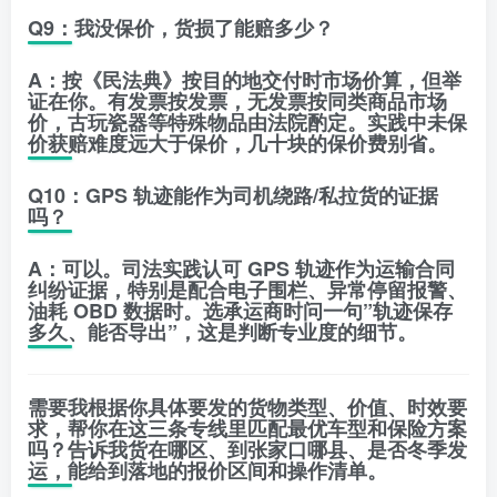
Q9：我没保价，货损了能赔多少？
A：按《民法典》按
目的地交付时市场价
算，但举
证在你。有发票按发票，无发票按同类商品市场
价，古玩瓷器等特殊物品由法院酌定。实践中未保
价获赔难度远大于保价，
几十块的保价费别省
。
Q10：GPS 轨迹能作为司机绕路/私拉货的证据
吗？
A：可以。司法实践认可 GPS 轨迹作为运输合同
纠纷证据，特别是配合电子围栏、异常停留报警、
油耗 OBD 数据时。选承运商时问一句”轨迹保存
多久、能否导出”，这是判断专业度的细节。
需要我根据你具体要发的
货物类型、价值、时效要
求
，帮你在这三条专线里匹配最优车型和保险方案
吗？告诉我货在哪区、到张家口哪县、是否冬季发
运，能给到落地的报价区间和操作清单。