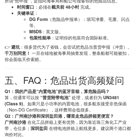
所谓“危申报”，是指向海事局和船公司报备你的危险品信息。
时间窗口
：必须在
截关前 48小时
完成。
关键单证
：
DG Form
（危险品申报单）：填写净重、毛重、闪点
等。
MSDS
：英文版。
包装性能单
：证明你的包装符合国际标准。
👉
避坑
：很多货代为了省钱，会尝试把危品当普货申报（冲货）。
千万别同意！
一旦在锚地被海事局抽查发现，整条船都可能被扣，
你会面临天价索赔。
五、FAQ：危品出货高频疑问
Q1：我的产品是“内置电池”的蓝牙音箱，算危险品吗？
算，但通常可以按
“普货附带电池”
处理，或者归为
UN3481
(Class 9)
。如果只是小功率的内置电池，很多船东接受非危保函
（Non-DG Certificate），这样费用会低很多。
Q2：广州南沙港和深圳盐田港，哪里走危品拼箱更便宜？
广州南沙港
在化工品拼箱上更有优势，因为靠近珠三角化工产业
带，仓位多；
深圳盐田
在锂电池拼箱上航线更多。建议两个港口都
询价对比。