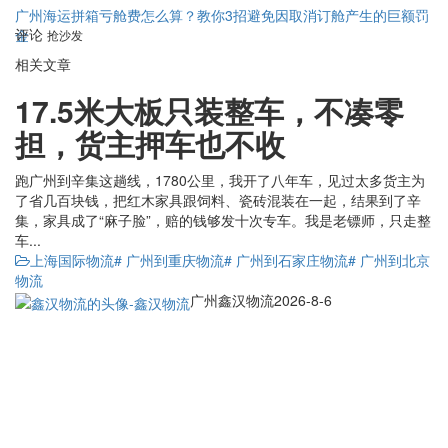
广州海运拼箱亏舱费怎么算？教你3招避免因取消订舱产生的巨额罚
评论
金
抢沙发
相关文章
17.5米大板只装整车，不凑零
担，货主押车也不收
跑广州到辛集这趟线，1780公里，我开了八年车，见过太多货主为
了省几百块钱，把红木家具跟饲料、瓷砖混装在一起，结果到了辛
集，家具成了“麻子脸”，赔的钱够发十次专车。我是老镖师，只走整
车...
上海国际物流
# 广州到重庆物流
# 广州到石家庄物流
# 广州到北京
物流
广州鑫汉物流
2026-8-6