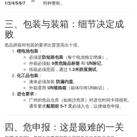
1/2/4/5/6/7
特种整柜。
三、包装与装箱：细节决定成
败
危品拼箱对包装的要求比普货高出十倍。
锂电池包装
：
必须是
防短路包装
（每个电池独立绝缘）。
外箱必须贴
9类危险品标签
和
UN标记
。
纸箱必须坚固，通过
1.2米跌落测试
。
化工品包装
：
液体必须加装
防漏内盖
。
外箱需用
UN规格箱
（箱体印有UN标识）。
进仓要求
：
广州的危品仓库（如南沙危库）对进仓时间卡得很死。
通常要求
船期前 5-7 天
必须入仓，以便做危申报。
四、危申报：这是最难的一关