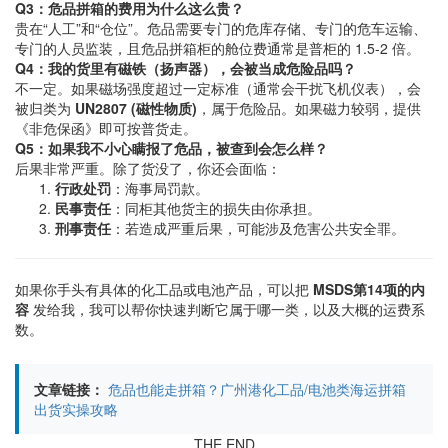
Q3：危品拼箱的费用为什么这么贵？
贵在“人工”和“仓位”。危品需要专门的危库存储、专门的危车运输、
专门的人员监装，且危品拼箱柜的舱位费通常是普柜的 1.5-2 倍。
Q4：我的货里有磁铁（扬声器），会被当成危险品吗？
不一定。如果磁场强度超过一定标准（通常会干扰飞机仪表），会
被归类为
UN2807 (磁性物质)
，属于危险品。如果磁力较弱，提供
《非危保函》即可按普货走。
Q5：如果我不小心瞒报了危品，被查到会怎么样？
后果非常严重。除了货没了，你还会面临：
行政处罚
：海事局罚款。
民事责任
：同柜其他货主的损失由你承担。
刑事责任
：若造成严重后果，可能涉及危害公共安全罪。
如果你手头有具体的化工品或电池产品，可以把
MSDS第14项的内
容
发给我，我可以帮你快速判断它属于哪一类，以及大概的运费系
数。
文章链接：
危品也能走拼箱？广州港化工品/电池类海运拼箱
出货实操攻略
THE END