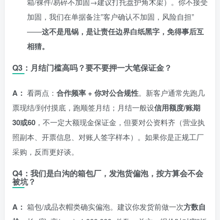
箱/裸件/易碎不加固→建议打托盘护角木架）。你不接受
加固，我们在单据备注”客户确认不加固，风险自担”
——
这不是甩锅，是让责任边界白纸黑字，免得事后互
相猜。
Q3：月结门槛高吗？要不要押一大笔保证金？
A：
看两点：
合作频率 + 你对公合规性
。新客户通常先跑几
票现结/到付摸底，跑顺签月结；月结一般设
信用额度/账期
30或60
，不一定大额现金保证金，但要对公资料齐（营业执
照副本、开票信息、对账人签字样本）。如果你是正规工厂
采购，反而更好谈。
Q4：我们是白沟的箱包厂，发泡货偏泡，按方算会不会
被坑？
A：
箱包/成品衣帽类确实偏泡。建议你发货前做一次
方数自