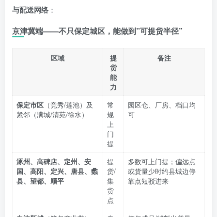
与配送网络
：
京津冀端——不只保定城区，能做到”可提货半径”
区域
提
备注
货
能
力
保定市区
（竞秀/莲池）及
常
园区仓、厂房、档口均
紧邻（满城/清苑/徐水）
规
可
上
门
提
涿州、高碑店、定州、安
提
多数可上门提；偏远点
国、高阳、定兴、唐县、蠡
货/
或货量少时约县城边停
县、望都、顺平
集
靠点短驳进来
货
点