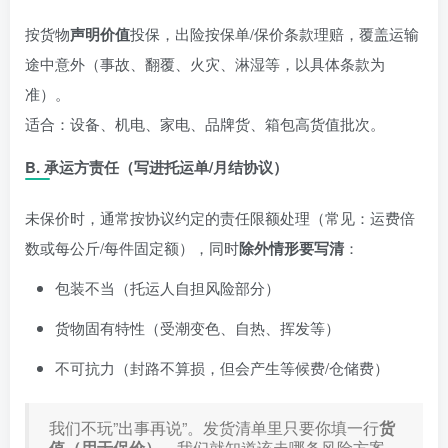
按货物
声明价值
投保，出险按保单/保价条款理赔，覆盖运输
途中意外（事故、翻覆、火灾、淋湿等，以具体条款为
准）。
适合：设备、机电、家电、品牌货、箱包高货值批次。
B. 承运方责任（写进托运单/月结协议）
未保价时，通常按协议约定的责任限额处理（常见：运费倍
数或每公斤/每件固定额），同时
除外情形要写清
：
包装不当（托运人自担风险部分）
货物固有特性（受潮变色、自热、挥发等）
不可抗力（封路不算损，但会产生等候费/仓储费）
我们不玩”出事再说”。发货清单里只要你填一行
货
值（用于保价）
，我们就知道该走哪条风险方案