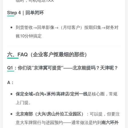
Step 4｜回单闭环
到货签收→回单影像→（月结客户）按期归集→财务对
账10分钟搞定
六、FAQ（企业客户抠最细的那些）
Q1：你们说”京津冀可提货”——北京能提吗？天津呢？
A：
保定全域+白沟+涿州/高碑店/定州一线
是核心圈，常规
上门提。
北京南部（大兴/房山外沿工业园区）
：可以提，但要注
意大车牌限行与进园预约——通常做法是约到
南六环外