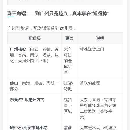
珠三角端——到广州只是起点，真本事在”送得掉”
广州到货后，配送通常落到这几层：
配送层
覆盖
说明
广州核心
（白云、花都、黄
大车
标准送货上门
埔、番禺、南沙、增城、从
可进
化、天河外围工业园）
的仓
库/厂
区
佛山
（南海、顺德、高明一
短驳/
常联动处理
部分）
转派
东莞/中山/惠州方向
视货
大票可直送；零担零
量与
星可能转珠三角分拨
区域
二次派送（会多半
天）
城中村/批发市场小巷
需前
大车进不去→倒短或