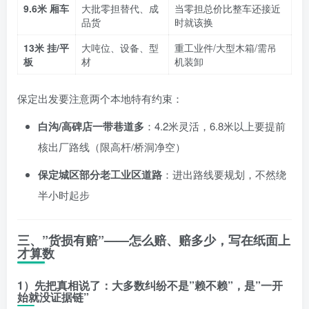
9.6米 厢车
大批零担替代、成
当零担总价比整车还接近
品货
时就该换
13米 挂/平
大吨位、设备、型
重工业件/大型木箱/需吊
板
材
机装卸
保定出发要注意两个本地特有约束：
白沟/高碑店一带巷道多
：4.2米灵活，6.8米以上要提前
核出厂路线（限高杆/桥洞净空）
保定城区部分老工业区道路
：进出路线要规划，不然绕
半小时起步
三、”货损有赔”——怎么赔、赔多少，写在纸面上
才算数
1）先把真相说了：大多数纠纷不是”赖不赖”，是”一开
始就没证据链”