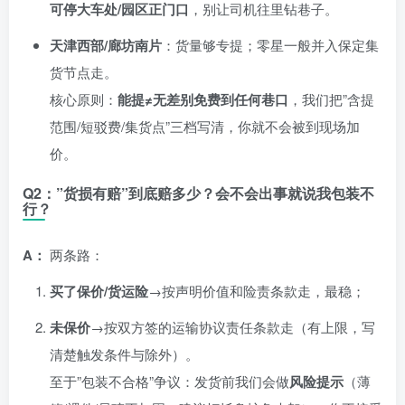
可停大车处/园区正门口
，别让司机往里钻巷子。
天津西部/廊坊南片
：货量够专提；零星一般并入保定集
货节点走。
核心原则：
能提≠无差别免费到任何巷口
，我们把”含提
范围/短驳费/集货点”三档写清，你就不会被到现场加
价。
Q2：”货损有赔”到底赔多少？会不会出事就说我包装不
行？
A：
两条路：
买了保价/货运险
→按声明价值和险责条款走，最稳；
未保价
→按双方签的运输协议责任条款走（有上限，写
清楚触发条件与除外）。
至于”包装不合格”争议：发货前我们会做
风险提示
（薄