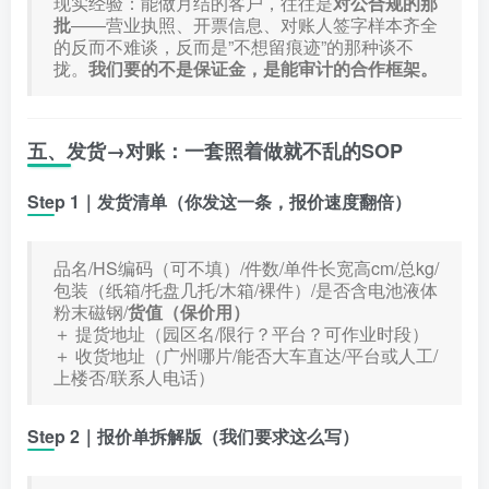
现实经验：能做月结的客户，往往是
对公合规的那
批
——营业执照、开票信息、对账人签字样本齐全
的反而不难谈，反而是”不想留痕迹”的那种谈不
拢。
我们要的不是保证金，是能审计的合作框架。
五、发货→对账：一套照着做就不乱的SOP
Step 1｜发货清单（你发这一条，报价速度翻倍）
品名/HS编码（可不填）/件数/单件长宽高cm/总kg/
包装（纸箱/托盘几托/木箱/裸件）/是否含电池液体
粉末磁钢/
货值（保价用）
＋ 提货地址（园区名/限行？平台？可作业时段）
＋ 收货地址（广州哪片/能否大车直达/平台或人工/
上楼否/联系人电话）
Step 2｜报价单拆解版（我们要求这么写）