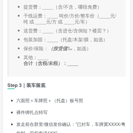
提货费：____（含/不含，哪段免费）
干线运费：____ 吨价/方价/整车价（____元/
吨 或 ____元/方 或 ____元/车）
送货费：____（含进仓/含倒短？楼层？）
包装加固：____（托盘/木架/膜，如选）
保价/保险：
（按货值
‰，如选）
其他：____
合计（含税/未税）：____
Step 3｜装车留底
六面照＋车牌照＋（托盘）板号照
裸件绑扎点特写
发走前在群里/微信发你确认：”已封车，车牌冀XXXX/粤
临时，司机电话1XX”