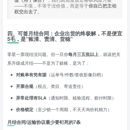
——不填，不等于没价值，而是等于
你自己把主动
权交出去了
。
四、可签月结合同：企业出货的终极解，不是便宜
5毛，是”账清、责清、货稳”
零星一票现结没问题。但一旦你
每月三五批以上
，就该把关
系升级成月结——不是为了赊账，是为了：
对账单有凭有据
（运单号/件数/签收影像归档）
开票合规
（税点、类目、寄送责任）
异常处理有SLA
（通知时限、核验流程、赔付时限）
价格锁定
（至少锁一个周期，不天天询价耗精力）
月结合同/运输协议最少要钉死的7条