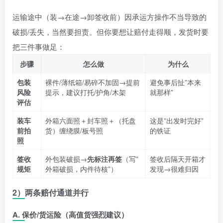
运输途中（装→在途→卸签收前）因承运方操作不当导致的
破损/丢失，当然要担责。但你要想让赔付走得顺，发货时要
把三件事做足：
步骤
怎么做
为什么
包装
裸件/薄纸箱/易碎不加固→提前
避免事后扯”本来
风险
提示，建议打托/护角/木架
就那样”
评估
装车
外箱六面照＋封车照＋（托盘
这是”出发时完好”
前拍
货）缠绕膜/板号照
的铁证
照
签收
外包装破损→
先标注再签
（写”
签收后隔天开箱才
规矩
外箱破损，内件待核”）
发现→很难归因
2）两条赔付通道并行
A. 保价/货运险（高值货强烈建议）