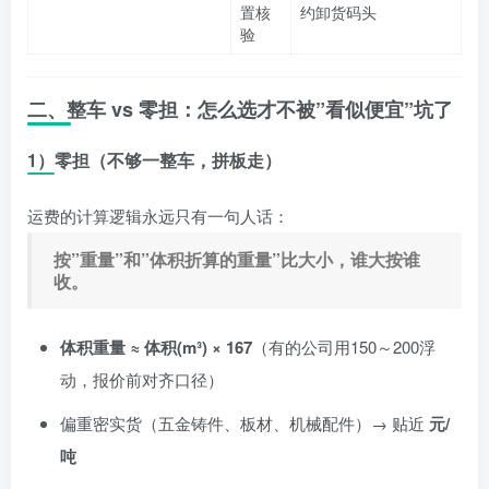
置核
约卸货码头
验
二、整车 vs 零担：怎么选才不被”看似便宜”坑了
1）零担（不够一整车，拼板走）
运费的计算逻辑永远只有一句人话：
按”重量”和”体积折算的重量”比大小，谁大按谁
收。
体积重量 ≈ 体积(m³) × 167
（有的公司用150～200浮
动，报价前对齐口径）
偏重密实货（五金铸件、板材、机械配件）→ 贴近
元/
吨