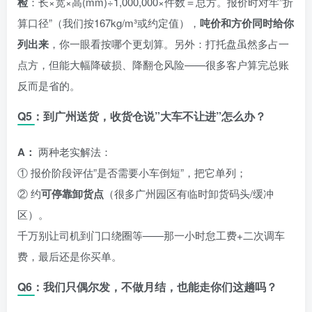
检
：长×宽×高(mm)÷1,000,000×件数＝总方。报价时对牢”折
算口径”（我们按167kg/m³或约定值），
吨价和方价同时给你
列出来
，你一眼看按哪个更划算。另外：打托盘虽然多占一
点方，但能大幅降破损、降翻仓风险——很多客户算完总账
反而是省的。
Q5：到广州送货，收货仓说”大车不让进”怎么办？
A：
两种老实解法：
① 报价阶段评估”是否需要小车倒短”，把它单列；
② 约
可停靠卸货点
（很多广州园区有临时卸货码头/缓冲
区）。
千万别让司机到门口绕圈等——那一小时怠工费+二次调车
费，最后还是你买单。
Q6：我们只偶尔发，不做月结，也能走你们这趟吗？