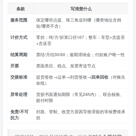
条款
写清楚什么
服务范围
保定哪些点提、珠三角送到哪（哪类地址含倒
短/哪类不含）
计价方式
零担：吨/方/折算口径167；整车：车型+含提否
+含送否
结算周期
票结/月结30/60；逾期滞纳金；付款账户唯一性
开票
票面类目、税点、发票寄送节点
交接标准
提货签收→运单→到货签收→
回单回收
（对账生
命线）
异常处理
货损书面通知期限（常见24h内）、联合核验、
赔付时限
免责/不可
封路、管制、收货方原因导致滞留的等候费谁承
抗力
担