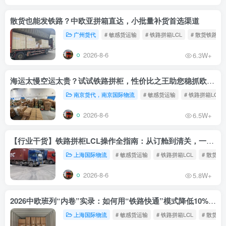
散货也能发铁路？中欧亚拼箱直达，小批量补货首选渠道
广州货代
# 敏感货运输
# 铁路拼箱LCL
# 散货铁路
2026-8-6
6.3W+
海运太慢空运太贵？试试铁路拼柜，性价比之王助您稳抓欧洲市场
南京货代，南京国际物流
# 敏感货运输
# 铁路拼箱LCL
2026-8-6
6.5W+
【行业干货】铁路拼柜LCL操作全指南：从订舱到清关，一文读懂
上海国际物流
# 敏感货运输
# 铁路拼箱LCL
# 散货铁
2026-8-6
5.8W+
2026中欧班列“内卷”实录：如何用“铁路快通”模式降低10%物流成本？
上海国际物流
# 敏感货运输
# 铁路拼箱LCL
# 散货铁