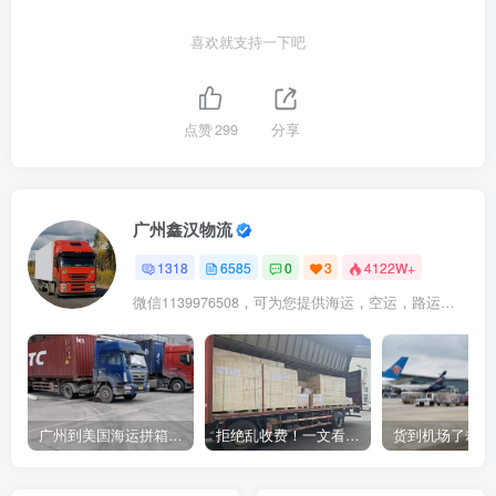
喜欢就支持一下吧
点赞
299
分享
广州鑫汉物流
1318
6585
0
3
4122W+
微信1139976508，可为您提供海运，空运，路运，铁路运输
广州到美国海运拼箱多少钱？2024年最新运费构成+隐藏费用避坑指南
拒绝乱收费！一文看懂中国货代计费套路，教你避开所有隐形坑