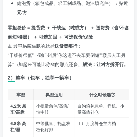
偏泡货（箱包成品、轻工制成品、泡沫填充件）→ 贴近
元/方
零担总价 = 提货费 ＋ 干线运（吨或方） ＋ 送货费（含/不含
倒短/楼层） ＋ 可选加固 ＋ 可选保价/保险
⚠️ 最容易藏猫腻的就是
送货费那行
：
“干线价很低”→到广州后”你这进不去车要倒短””楼层人工另
算”→加起来可能比你省的那点还多。
解法：让对方拆开行。
2）整车（包车，独享一辆车）
车型
典型适用
什么时候选它
4.2米 厢
小批量急件/高值/
白沟箱包急单、样机、少
车/高栏
怕中转
量高值补仓
6.8米 高
中等批量、托盘栈
工厂月度补仓主力档
栏/厢
板化好排