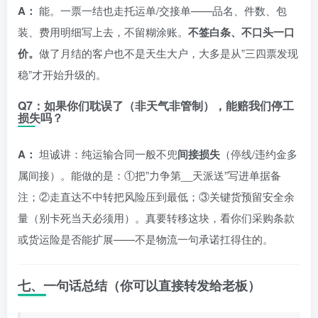
A：
能。一票一结也走托运单/交接单——品名、件数、包
装、费用明细写上去，不留糊涂账。
不签白条、不口头一口
价。
做了月结的客户也不是天生大户，大多是从”三四票发现
稳”才开始升级的。
Q7：如果你们耽误了（非天气非管制），能赔我们停工
损失吗？
A：
坦诚讲：纯运输合同一般不兜
间接损失
（停线/违约金多
属间接）。能做的是：①把”力争第__天派送”写进单据备
注；②走直达不中转把风险压到最低；③关键货预留安全余
量（别卡死当天必须用）。真要转移这块，看你们采购条款
或货运险是否能扩展——不是物流一句承诺扛得住的。
七、一句话总结（你可以直接转发给老板）