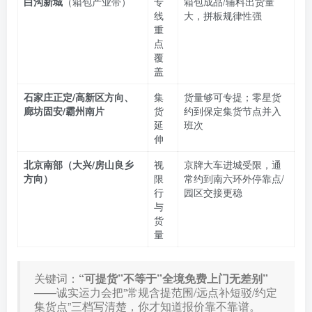
白沟新城
（箱包产业带）
专
箱包成品/辅料出货量
线
大，拼板规律性强
重
点
覆
盖
石家庄正定/高新区方向、
集
货量够可专提；零星货
廊坊固安/霸州南片
货
约到保定集货节点并入
延
班次
伸
北京南部（大兴/房山良乡
视
京牌大车进城受限，通
方向）
限
常约到南六环外停靠点/
行
园区交接更稳
与
货
量
关键词：
“可提货”不等于”全境免费上门无差别”
——诚实运力会把”常规含提范围/远点补短驳/约定
集货点”三档写清楚，你才知道报价靠不靠谱。