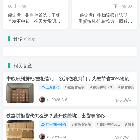
上一篇
下一篇
保定发广州急件首选：干线
保定发广州物流报价透明：
直发不中转，今天发货明天
重货按吨/泡货按方，回程车
在途
更优惠，免费估价
评论
抢沙发
相关文章
中欧班列拼柜/整柜皆可，双清包税到门，为您节省30%物流成本！
上海货代
# 敏感货运输
# 铁路拼箱LCL
# 散货铁路
2026-8-6
5.6W+
铁路拼柜货代怎么选？避开这些坑，出货更省心！
广州国际物流
# 敏感货运输
# 铁路拼箱LCL
# 散货铁
2026-8-6
7.7W+