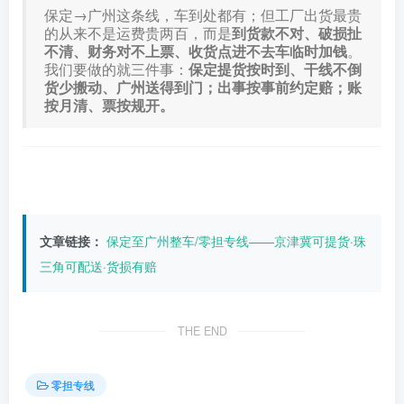
保定→广州这条线，车到处都有；但工厂出货最贵
的从来不是运费贵两百，而是
到货款不对、破损扯
不清、财务对不上票、收货点进不去车临时加钱
。
我们要做的就三件事：
保定提货按时到、干线不倒
货少搬动、广州送得到门；出事按事前约定赔；账
按月清、票按规开。
文章链接：
保定至广州整车/零担专线——京津冀可提货·珠
三角可配送·货损有赔
THE END
零担专线