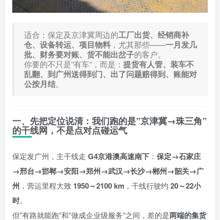
适合：保定及京津冀周边的
工厂出货、经销商补
仓、设备转运、项目物料
，尤其那些——
一月发几
批、财务要对账、货不能出岔子
的客户。
你要的不只是”有车”，而是：
提货有人管、装车不
乱翻、到广州送得到门、出了问题赔得到、账能对
公按月结
。
一、先把定位说清：我们跑的是”京津冀→珠三角”
的干线网，不是点对点碰运气
保定发广州，主干线走
G4京港澳高速南下
：
保定→石家庄
→邢台→邯郸→安阳→郑州→武汉→长沙→郴州→韶关→广
州
，营运里程大致
1950～2100 km
，干线行驶约
20～22小
时
。
但”有路就能跑”和”做成企业级服务”之间，差的是
两端的集货