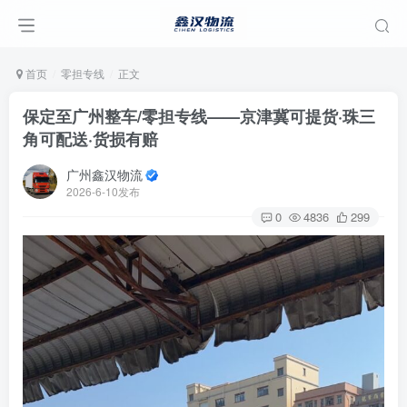
首页
零担专线
正文
保定至广州整车/零担专线——京津冀可提货·珠三
角可配送·货损有赔
广州鑫汉物流
2026-6-10发布
0
4836
299