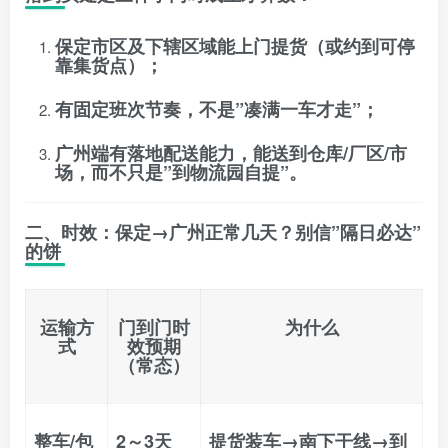
保定市区及下辖区域能
上门提货
（或约到可停
靠集货点）；
有
固定班次节奏
，不是”凑满一车才走”；
广州端有落地配送能力，能送到仓库/厂区/市
场，而不只是”到物流园自提”。
二、时效：保定→广州正常几天？别信”隔日必达”
的饼
运输方
门到门时
为什么
式
效预期
（常态）
整车/包
2～3天
提货装车→南下干线→到