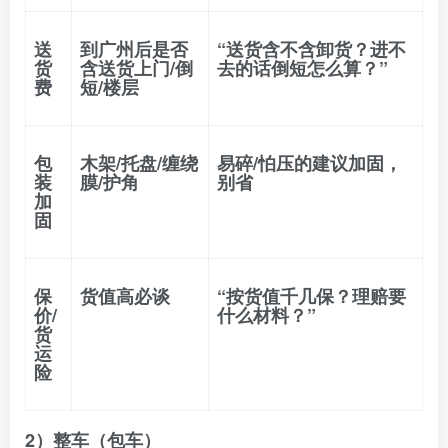
送
到广州后是否
“送货含不含卸货？进不
货
含送货上门/倒
去的话倒短怎么算？”
费
短/楼层
包
木架/托盘/缠绕
易碎/怕压的建议加固，
装
膜/护角
别省
加
固
保
货值高必谈
“按货值千几保？理赔要
价/
什么材料？”
货
运
险
2）整车（包车）