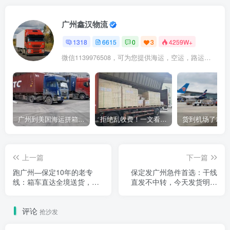
广州鑫汉物流
1318
6615
0
3
4259W+
微信1139976508，可为您提供海运，空运，路运，铁路运输
广州到美国海运拼箱多少钱？2024年最新运费构成+隐藏费用避坑指南
拒绝乱收费！一文看懂中国货代计费套路，教你避开所有隐形坑
上一篇
下一篇
跑广州—保定10年的老专
保定发广州急件首选：干线
线：箱车直达全境送货，人
直发不中转，今天发货明天
保货运险护航，出货就找我
在途
们
评论
抢沙发