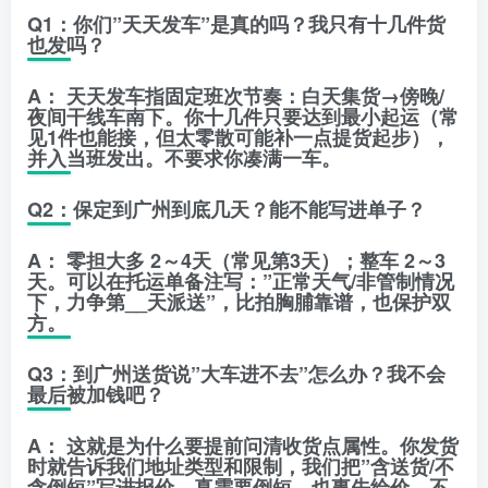
Q1：你们”天天发车”是真的吗？我只有十几件货
也发吗？
A：
天天发车指固定班次节奏：白天集货→傍晚/
夜间干线车南下。你十几件只要达到最小起运（常
见1件也能接，但太零散可能补一点提货起步），
并入当班发出。
不要求你凑满一车。
Q2：保定到广州到底几天？能不能写进单子？
A：
零担大多
2～4天
（常见第3天）；整车
2～3
天
。可以在托运单备注写：”正常天气/非管制情况
下，力争第__天派送”，比拍胸脯靠谱，也保护双
方。
Q3：到广州送货说”大车进不去”怎么办？我不会
最后被加钱吧？
A：
这就是为什么要
提前问清收货点属性
。你发货
时就告诉我们地址类型和限制，我们把”含送货/不
含倒短”写进报价。真需要倒短，也事先给价，不