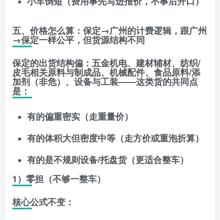
小车倒短
（费用事先写进报价，不事后开口）
五、价格怎么算：保定→广州的计费逻辑，跟广州
→保定一样公平，但货源结构不同
保定的出货结构偏：
五金机电、建材辅材、纺织/
皮毛相关原料与制成品、机械配件、食品原料/添
加剂（非危）、设备与工装
——这类货的共同点
是：
有的
偏重密实
（走重量价）
有的
体积大但密度中等
（走方价或重泡折算）
有的是
不规则设备/托盘货
（更适合整车）
1）零担（不够一整车）
核心公式不变：