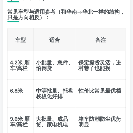
常见车型与适用参考（和华南→华北一样的结构，
只是方向相反）：
车型
适合
备注
4.2米 厢
小批量、急件、
保定提货灵活，进
车/高栏
怕倒货
村巷子也能拐
6.8米
中等批量、托盘
性价比常见最优档
栈板化好排
9.6米 厢
大批量、成品
箱车防潮防尘优势
车/高栏
货、家电机电
明显