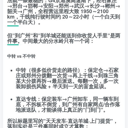
法就一条最稳的：
G4京港澳高速南下
，经石家庄
→邢台→邯郸→安阳→郑州→武汉→长沙→郴州→
韶关→广州，全程营运里程大致
1950～2100
km
，干线纯行驶时间约
20～22小时
（一个白天到
一个半白天）。
但”到广州”和”到羊城还能送到你收货人手里”是两
件事。中间最大的分水岭只有一个词：
中转 vs 不中转
中转
（很多低价货走的路径）：保定仓→石家
庄或郑州分拨翻一次货→再上干线→到珠三角
某大分拨再拆→最后派送。
每翻一次，多一次
装卸损伤风险 + 半天到一天的盲盒延误。
直达专线
：保定装车→广州卸车，
同一辆车到
底，不拆板不倒货
，到广州有自家网点/合作落
地派送队，才能谈得上真正的”门到门”。
所以标题里写的”天天发车·直达羊城·上门提货”，
落到实处是三件事同时成立才算数：