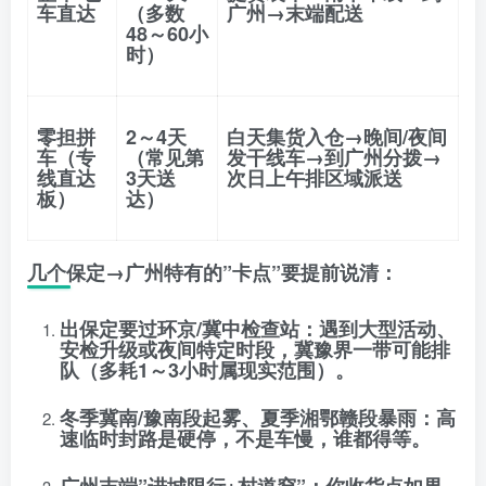
车直达
（多数
广州→末端配送
48～60小
时）
零担拼
2～4天
白天集货入仓→晚间/夜间
车（专
（常见第
发干线车→到广州分拨→
线直达
3天送
次日上午排区域派送
板）
达）
几个保定→广州特有的”卡点”要提前说清：
出保定要过环京/冀中检查站
：遇到大型活动、
安检升级或夜间特定时段，冀豫界一带可能排
队（多耗1～3小时属现实范围）。
冬季冀南/豫南段起雾、夏季湘鄂赣段暴雨
：高
速临时封路是硬停，不是车慢，谁都得等。