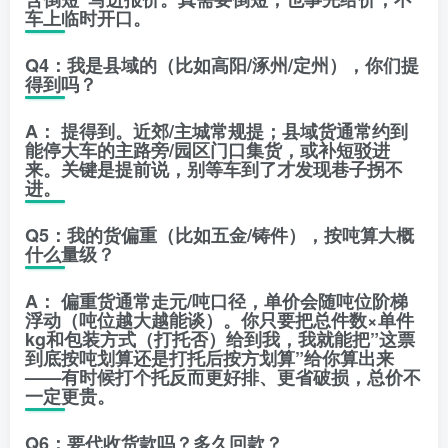
车上临时开口。
Q4：我是县域的（比如高阳/涿州/定州），你们提
得到吗？
A：
提得到。近郊/主城常规提；县域货通常约到
能停大车的主路旁/园区门口
集货，或补短驳进
来。关键是
提前说
，别等车到了才发现巷子拐不
进。
Q5：我的货偏重（比如五金/铸件），按吨算大概
什么量级？
A：
偏重货通常走
元/吨口径
，单价会随吨位阶梯
浮动（吨位越大越能谈）。你只要把
总件数×单件
kg
和
包装方式（打托否）
给到我，我就能把”这票
到底按吨划算还是打托后按方划算”给你算出来
——有时候打个托反而更好排、更省破损，总价不
一定更贵。
Q6：要代收货款吗？多久回款？