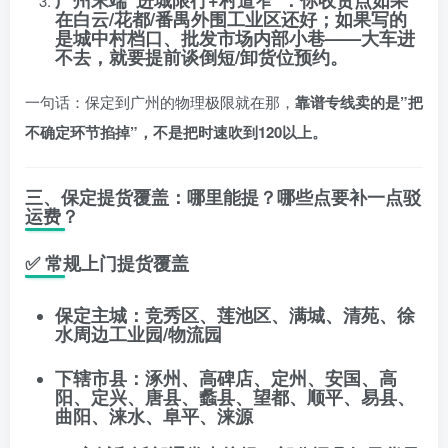
广州末端”进城限行+村道窄”
：你收货点如果
在白云/花都/番禺外围工业区还好；如果写的
是城中村档口、批发市场内部小巷——大车进
不去，就要提前谈
倒短/卸货位预约
。
一句话：保定到广州的物理极限就在那，
靠谱专线卖的是”把
不确定环节掐掉”，不是把时速吹到120以上。
三、保定提货覆盖：哪里能提？哪些点要补一点驳
运费？
✅ 常规上门提货覆盖
保定主城
：竞秀区、莲池区、满城、清苑、徐
水周边工业园/物流园
下辖市县
：涿州、高碑店、定州、安国、高
阳、定兴、唐县、蠡县、望都、顺平、易县、
曲阳、涞水、阜平、涞源