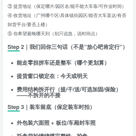
③ 提货地址（保定哪片/园区名/能不能大车靠/可作业时间）
④ 收货地址（广州哪个区/具体镇街园区/能否大车直达/有否
卸货平台/要否上楼）
⑤ 你希望最晚哪天到（别只说急，说时间点）
Step 2｜我们回你三句话（不是”放心吧肯定行”）
能走零担拼车还是整车
（哪个更划算）
提货窗口锁定在：今天或明天
费用结构拆开行
（提/干/送/可选加固/保险）
——不拆开的不接
Step 3｜装车留底（保定装车时拍）
外包装六面照 + 板位/车厢封车照