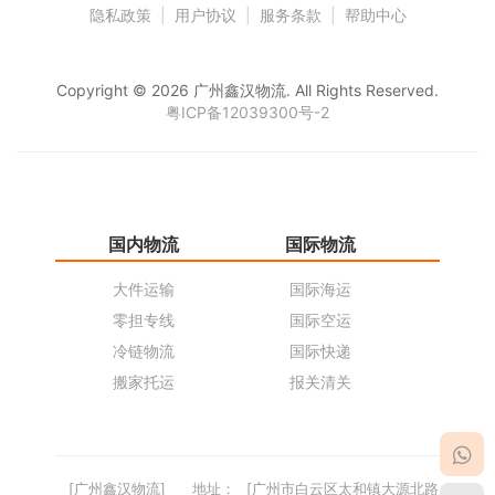
隐私政策
|
用户协议
|
服务条款
|
帮助中心
Copyright © 2026 广州鑫汉物流. All Rights Reserved.
粤ICP备12039300号-2
国内物流
国际物流
仓
大件运输
国际海运
仓
零担专线
国际空运
同
冷链物流
国际快递
货
搬家托运
报关清关
货
[广州鑫汉物流]
地址：
[广州市白云区太和镇大源北路