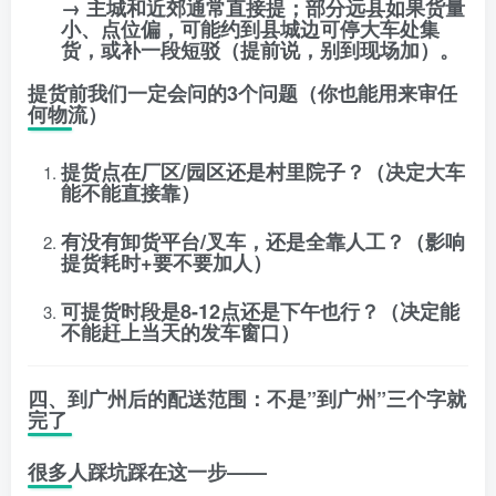
→ 主城和近郊通常直接提；部分远县如果货量
小、点位偏，可能约到
县城边可停大车处集
货
，或补一段短驳（提前说，别到现场加）。
提货前我们一定会问的3个问题（你也能用来审任
何物流）
提货点在
厂区/园区
还是
村里院子
？（决定大车
能不能直接靠）
有没有
卸货平台/叉车
，还是全靠人工？（影响
提货耗时+要不要加人）
可提货时段是
8-12点
还是
下午也行
？（决定能
不能赶上当天的发车窗口）
四、到广州后的配送范围：不是”到广州”三个字就
完了
很多人踩坑踩在这一步——