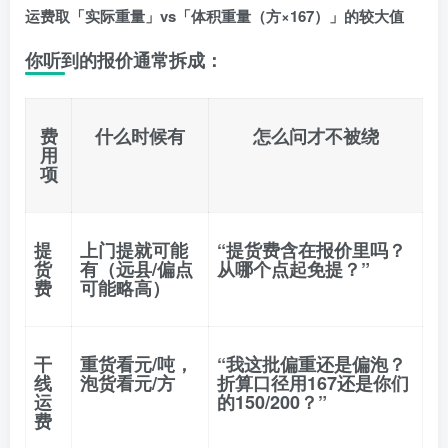
运费取「实际重量」vs「体积重量（方×167）」的较大值
你听到的报价通常拆成：
费
什么时候有
怎么问才不被绕
用
项
提
上门提就可能
“提货费含在报价里吗？
货
有（远县/偏点
从哪个点起免提？”
费
可能略高）
干
重货看
元/吨
，
“我这批偏重还是偏泡？
线
泡货看
元/方
折算口径用167还是你们
运
的150/200？”
费