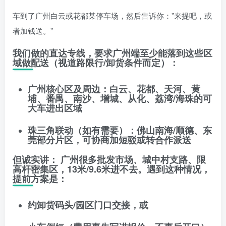
车到了广州白云或花都某停车场，然后告诉你：”来提吧，或
者加钱送。”
我们做的
直达专线
，要求广州端至少能落到这些区
域做配送（视道路限行/卸货条件而定）：
广州核心区及周边
：白云、花都、天河、黄
埔、番禺、南沙、增城、从化、荔湾/海珠的
可
大车进出区域
珠三角联动（如有需要）：佛山南海/顺德、东
莞部分片区，可协商加短驳或转合作派送
但诚实讲：
广州很多批发市场、城中村支路、限
高杆密集区，13米/9.6米进不去。遇到这种情况，
提前方案是：
约卸货码头/园区门口
交接，或