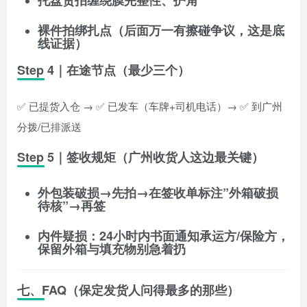
托盘货拍缠绕膜完整性、护角
裸件拍绑扎点（后面万一有擦碰争议，这是底
线证据）
Step 4｜在途节点（最少三个）
✅ 已提货入仓 → ✅ 已发车（车牌+司机电话）→ ✅ 到广州
分拨/已排派送
Step 5｜签收规矩（广州收货人这边最关键）
外包装破损→先拍→在签收单标注”外箱破损
待核”→再签
内件疑损：24小时内书面通知承运方/保险方，
保留外箱与填充物别急着扔
七、FAQ（保定发货人问得最多的那些）