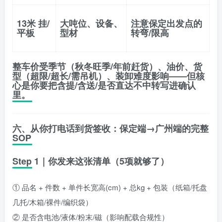
13米 挂/
大吨位、设备、
注意保定出发点的
平板
型材
转弯/限高
整车价受
季节（秋冬旺季/年前赶货）、油价、货
型（超限/超长/需吊机）、装卸难度
影响——但核
心是你要把
含提/含送/是否直达不中转
写进确认
里。
六、从你打电话到货签收：保定端→广州端的完整
SOP
Step 1｜你发来这张清单（5项就够了）
① 品名 + 件数 + 单件长宽高(cm) + 总kg + 包装（纸箱/托盘
几托/木箱/裸件/编织袋）
② 是否含电池/液体/粉末/磁（影响配载合规性）