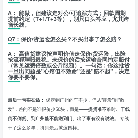
A：
能做，但建议走
对公/可追踪
方式；回款周期
提前约定（T+1/T+3等），别只口头答应，尤其跨
省长线。
Q7：保价/货运险怎么买？不买出事了怎么赔？
A：
高值货建议按
声明价值
走保价/货运险，出险
按流程理赔最稳。未保价的话按运输合同约定赔付
（常见运费倍数或公斤限额）。一句话：
你这批货
一旦出问题是”心疼但不致命”还是”赔不起”，决定
你要不要保。
最后一句实在话：
保定到广州的车不少，但从”能发”到”敢
发”，差的不是谁报价少50块，而是——
提货准不准时、干线
倒不倒货、到广州能不能送到门、出了事有没有说法。
专线
干了这么多年，拼到最后就这四样。