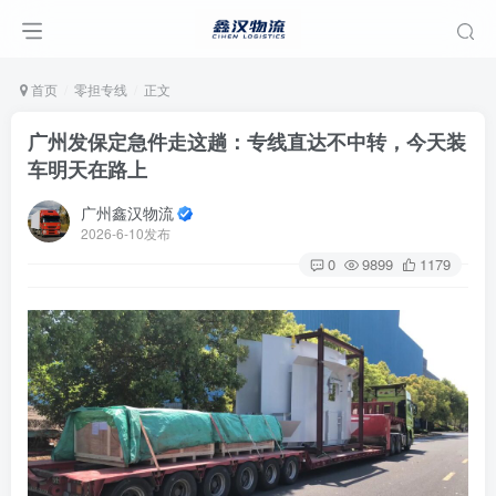
首页
零担专线
正文
广州发保定急件走这趟：专线直达不中转，今天装
车明天在路上
广州鑫汉物流
2026-6-10发布
0
9899
1179