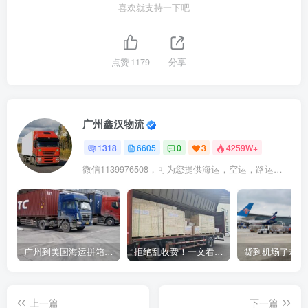
喜欢就支持一下吧
点赞
1179
分享
广州鑫汉物流
1318
6605
0
3
4259W+
微信1139976508，可为您提供海运，空运，路运，铁路运输
广州到美国海运拼箱多少钱？2024年最新运费构成+隐藏费用避坑指南
拒绝乱收费！一文看懂中国货代计费套路，教你避开所有隐形坑
上一篇
下一篇