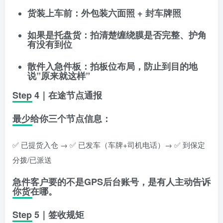
货装上车前：外包装六面照 + 封车牌照
如果是托盘货：拍清楚缠绕膜是否完整、护角
有没有到位
散件入急件板：拍板位布局，防止到目的地
说”原来就这样”
Step 4｜在途节点通报
最少给你三个节点信息：
✅ 已提货入仓 → ✅ 已发车（车牌+司机电话）→ ✅ 到保定
分拨/已派送
急件客户要的不是GPS后台账号，是
有人主动告诉
你货在哪
。
Step 5｜签收规矩