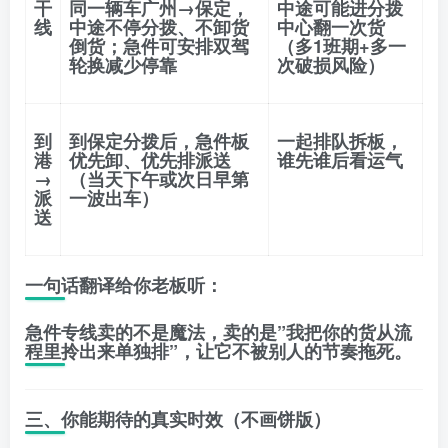
干
同一辆车广州→保定，
中途可能进分拨
线
中途不停分拨、不卸货
中心翻一次货
倒货；急件可安排
双驾
（多1班期+多一
轮换
减少停靠
次破损风险）
到
到保定分拨后，
急件板
一起排队拆板，
港
优先卸、优先排派送
谁先谁后看运气
→
（当天下午或次日早第
派
一波出车）
送
一句话翻译给你老板听：
急件专线卖的不是魔法，卖的是”我把你的货从流
程里拎出来单独排”，让它不被别人的节奏拖死。
三、你能期待的真实时效（不画饼版）