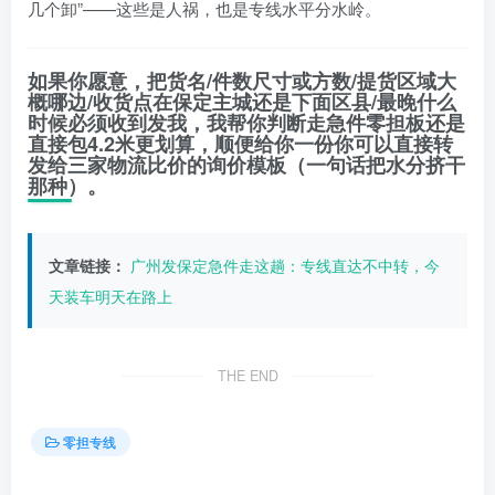
几个卸”——这些是人祸，也是专线水平分水岭。
如果你愿意，把
货名/件数尺寸或方数/提货区域大
概哪边/收货点在保定主城还是下面区县/最晚什么
时候必须收到
发我，我帮你判断走
急件零担板
还是
直接包4.2米更划算
，顺便给你一份你可以直接转
发给三家物流比价的询价模板（一句话把水分挤干
那种）。
文章链接：
广州发保定急件走这趟：专线直达不中转，今
天装车明天在路上
THE END
零担专线