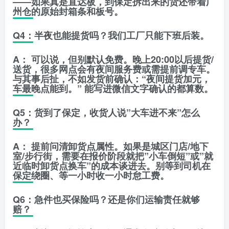
——如果真是直达板，到保定拆出来的货还带着广
州仓的原始封箱条和板号。
Q4：半夜也能提货吗？我们工厂只能下班后装。
A：
可以说，但别默认免费。晚上20:00以后提货/
送货，很多网点会有夜间服务费或需提前调专车。
与其事后扯，不如发货前确认：
“夜间提货加元，
车最晚点能到。”
能写进微信文字确认的都算数。
Q5：货到了保定，收货人说”大车进不来”怎么
办？
A：
提前问清卸货点属性。如果是城区门店/地下
室/步行街，需要在报价阶段就把”小车倒短”或”就
近临时卸货点换车”的成本谈进去。
别等到司机在
保定绕圈、等一小时收一小时怠工费。
Q6：急件也买保险吗？还是你们运输责任就够
赔？