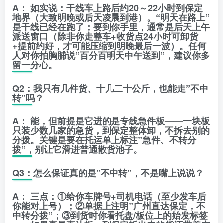
A：
如实说：干线车上路后约20～22小时到保定
地界（大致明晚或后天凌晨到港）。
“明天在路上”
是干线已经在跑了
；要到你手里，通常是
后天上午
派送窗口
（除非你走整车+收货点24小时可卸货
+提前约好，才可能压缩到明晚最后一波）。任何
人对你拍胸脯说”百分百明天中午送到”，建议你多
留一分心。
Q2：我只有几件货、十几二十公斤，也能走”不中
转”吗？
A：
能，但前提是它进的是
专线急件板
——一块板
只装少数几家的急货，到保定整体卸，不拆去别的
分拨。关键是要在托运单上标注”急件、不转分
拨”，别让它滑进普通散货池子。
Q3：怎么保证真的是”不中转”，不是嘴上说说？
A：
三点：①给你
车牌号+司机电话
（至少发车后
你能对上号）；②单据上注明”广州直达保定，不
中转分拨”；③到货时你看托盘/板位上的始发标签