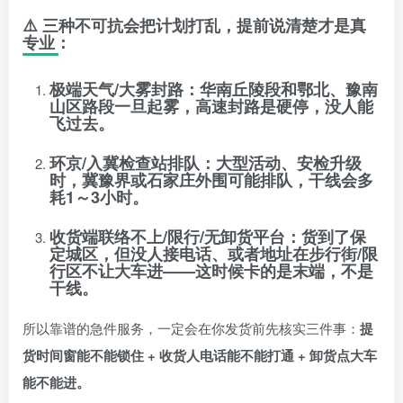
⚠️
三种不可抗会把计划打乱，提前说清楚才是真
专业：
极端天气/大雾封路
：华南丘陵段和鄂北、豫南
山区路段一旦起雾，高速封路是硬停，没人能
飞过去。
环京/入冀检查站排队
：大型活动、安检升级
时，冀豫界或石家庄外围可能排队，干线会多
耗1～3小时。
收货端联络不上/限行/无卸货平台
：货到了保
定城区，但没人接电话、或者地址在步行街/限
行区不让大车进——这时候卡的是末端，不是
干线。
所以靠谱的急件服务，一定会在你发货前先核实三件事：
提
货时间窗能不能锁住 + 收货人电话能不能打通 + 卸货点大车
能不能进。