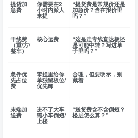
提货加
你需要在2
“提货费是常规价还是
急费
小时内派人
加急价？含在报价里
来提
吗？”
干线费
核心运费
“这是走专线直达板还
（重/方/
是可能中转？写进单
整车）
子里吗？”
急件优
零担里给你
合理，但要明示，别
先占位
单独留板位/
藏着
费
优先卸
末端加
进不了大车
“送货费含不含倒短？
送费
需小车倒短/
楼层怎么算？”
上楼