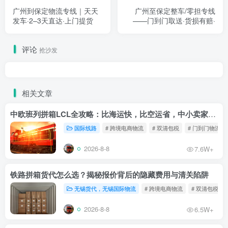
广州到保定物流专线｜天天
广州至保定整车/零担专线
发车·2–3天直达·上门提货
——门到门取送·货损有赔·
评论
抢沙发
相关文章
中欧班列拼箱LCL全攻略：比海运快，比空运省，中小卖家的物流新宠！
国际线路
# 跨境电商物流
# 双清包税
# 门到门物流
2026-8-8
7.6W+
铁路拼箱货代怎么选？揭秘报价背后的隐藏费用与清关陷阱
无锡货代，无锡国际物流
# 跨境电商物流
# 双清包税
2026-8-8
6.5W+