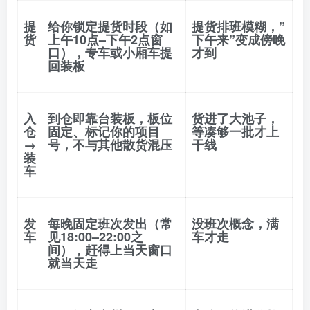
提
给你锁定提货时段（如
提货排班模糊，”
货
上午10点–下午2点窗
下午来”变成傍晚
口），专车或小厢车提
才到
回装板
入
到仓即靠台装板，板位
货进了大池子，
仓
固定、标记你的项目
等凑够一批才上
→
号，
不与其他散货混压
干线
装
车
发
每晚固定班次发出
（常
没班次概念，满
车
见18:00–22:00之
车才走
间），赶得上当天窗口
就当天走