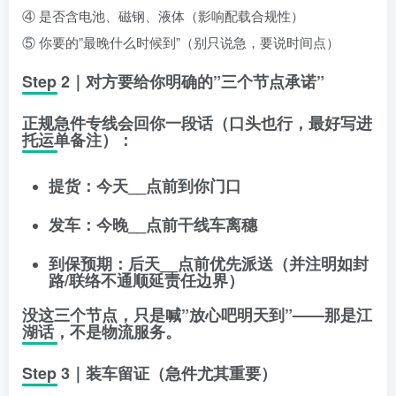
④ 是否含电池、磁钢、液体（影响配载合规性）
⑤ 你要的”最晚什么时候到”（别只说急，要说时间点）
Step 2｜对方要给你明确的”三个节点承诺”
正规急件专线会回你一段话（口头也行，最好写进
托运单备注）：
提货：今天__点前到你门口
发车：今晚__点前干线车离穗
到保预期：后天__点前优先派送
（并注明如封
路/联络不通顺延责任边界）
没这三个节点，只是喊”放心吧明天到”——那是江
湖话，不是物流服务。
Step 3｜装车留证（急件尤其重要）