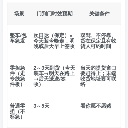
场景
门到门时效预期
关键条件
整车/包
次日达（保定）=
双驾、不停靠、
车急发
今天装今晚走，明
货在保定且有收
晚或后天早上签收
货人可约时间
零担急
2～3天到货
（今天
当天的提货窗口
件（走
装车→明天在路上
要赶得上；末端
专线急
→后天派送/签
收货地址要可联
件板）
收）
络
普通零
3～5天
看你愿不愿赌
担（不
标急）