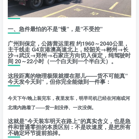
一、急件最怕的不是”慢”，是”不受控”
广州到保定，公路营运里程
约1960～2040公里
，
主干线走
G4京港澳高速北上
，经韶关→郴州→长
沙→武汉→郑州→石家庄方向切入保定，纯驾驶时
间
20～22小时
（一个白天到一个半白天）。
这段距离的物理极限就摆在那儿——
货不可能真”
今天发今天到”
，但你完全能做到一件事：
今天下午/晚上装完车，夜里发车，明早司机已经在河南或河
北境内跑着了——货一刻没停、一次没倒。
这就是”今天装车明天在路上”的真实含义，也是急
件和普通零担的本质区别：
不是吹速度，是把所有
不确定环节提前掐掉。