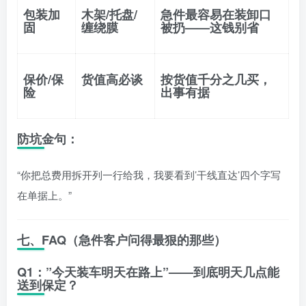
包装加
木架/托盘/
急件最容易在装卸口
固
缠绕膜
被扔——这钱别省
保价/保
货值高必谈
按货值千分之几买，
险
出事有据
防坑金句：
“你把总费用拆开列一行给我，我要看到’干线直达’四个字写
在单据上。”
七、FAQ（急件客户问得最狠的那些）
Q1：”今天装车明天在路上”——到底明天几点能
送到保定？