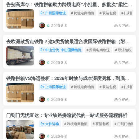
告别高库存！铁路拼箱助力跨境电商“小批量、多批次”柔性补货
广州国际物流
# 跨境电商物流
# 双清包税
# 门到门物
2026-8-8
5.7W+
去欧洲散货走铁路？这5类货物最适合发国际铁路拼箱（附禁运清单）
中山货代. 中山国际物流
# 跨境电商物流
# 双清包税
2026-8-8
3.7W+
铁路拼箱VS海运整柜：2026年时效与成本深度测算，到底能省多少钱？
上海国际物流
# 跨境电商物流
# 双清包税
# 门到门物
2026-8-8
9.6W+
门到门无忧直达：专业铁路拼箱货代的一站式服务流程解析
大件运输
# 跨境电商物流
# 双清包税
# 门到门物流
2026-8-8
6.5W+