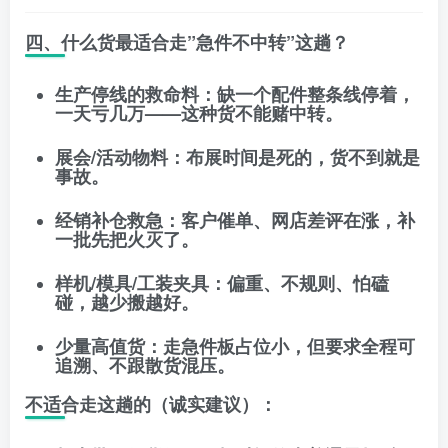
四、什么货最适合走”急件不中转”这趟？
生产停线的救命料
：缺一个配件整条线停着，
一天亏几万——这种货不能赌中转。
展会/活动物料
：布展时间是死的，货不到就是
事故。
经销补仓救急
：客户催单、网店差评在涨，补
一批先把火灭了。
样机/模具/工装夹具
：偏重、不规则、怕磕
碰，越少搬越好。
少量高值货
：走急件板占位小，但要求全程可
追溯、不跟散货混压。
不适合走这趟的（诚实建议）：