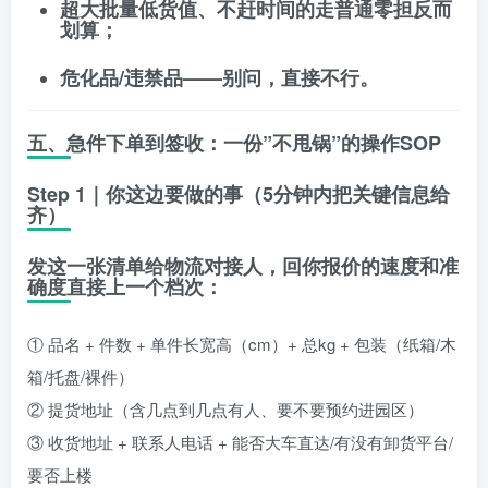
超大批量低货值、不赶时间的走普通零担反而
划算；
危化品/违禁品——别问，直接不行。
五、急件下单到签收：一份”不甩锅”的操作SOP
Step 1｜你这边要做的事（5分钟内把关键信息给
齐）
发这一张清单给物流对接人，
回你报价的速度和准
确度直接上一个档次
：
① 品名 + 件数 + 单件长宽高（cm）+ 总kg + 包装（纸箱/木
箱/托盘/裸件）
② 提货地址（含几点到几点有人、要不要预约进园区）
③ 收货地址 + 联系人电话 + 能否大车直达/有没有卸货平台/
要否上楼