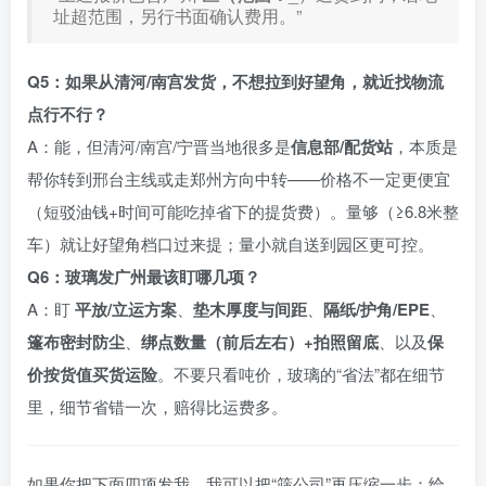
址超范围，另行书面确认费用。”
Q5：如果从清河/南宫发货，不想拉到好望角，就近找物流
点行不行？
A：能，但清河/南宫/宁晋当地很多是
信息部/配货站
，本质是
帮你转到邢台主线或走郑州方向中转——价格不一定更便宜
（短驳油钱+时间可能吃掉省下的提货费）。量够（≥6.8米整
车）就让好望角档口过来提；量小就自送到园区更可控。
Q6：玻璃发广州最该盯哪几项？
A：盯
平放/立运方案
、
垫木厚度与间距
、
隔纸/护角/EPE
、
篷布密封防尘
、
绑点数量（前后左右）+拍照留底
、以及
保
价按货值买货运险
。不要只看吨价，玻璃的“省法”都在细节
里，细节省错一次，赔得比运费多。
如果你把下面四项发我，我可以把“筛公司”再压缩一步：给