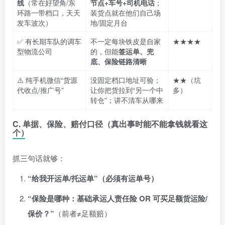
线
（常在好望角/东
节点+车号+司机电话
；
环路一带档口，天天
装货点就在他们自己场
发车波次）
地/固定月台
✅ 有长期车队的调车
不一定每块铁皮是自家
★★★★
型物流公司
的，但能
签运单、兜
底、保险链路清晰
⚠️ 纯手机微信“货源
没固定档口地址可验；
★★（坑
代收点/推广号”
让你把货拉到“另一个中
多）
转仓”；讲不清车从哪来
C. 单据、保险、赔付口径（真出事时能不能拿钱就看这
个）
抓三句话就够：
“给我开运单/托运单”（必须有运单号）
“保险是哪种：基础承运人责任险 OR 可买足额货运险/
保价？”
（前者≠足额赔）