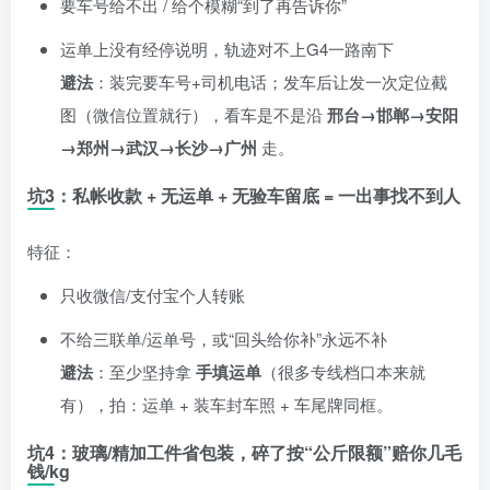
要车号给不出 / 给个模糊“到了再告诉你”
运单上没有经停说明，轨迹对不上G4一路南下
避法
：装完要车号+司机电话；发车后让发一次定位截
图（微信位置就行），看车是不是沿
邢台→邯郸→安阳
→郑州→武汉→长沙→广州
走。
坑3：私帐收款 + 无运单 + 无验车留底 = 一出事找不到人
特征：
只收微信/支付宝个人转账
不给三联单/运单号，或“回头给你补”永远不补
避法
：至少坚持拿
手填运单
（很多专线档口本来就
有），拍：运单 + 装车封车照 + 车尾牌同框。
坑4：玻璃/精加工件省包装，碎了按“公斤限额”赔你几毛
钱/kg