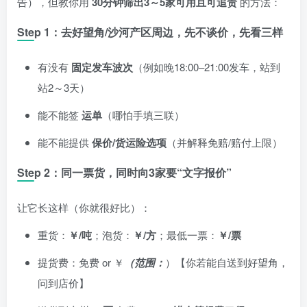
告），但教你用
30分钟筛出3～5家可用且可追责
的方法：
Step 1：去好望角/沙河产区周边，先不谈价，先看三样
有没有
固定发车波次
（例如晚18:00–21:00发车，站到
站2～3天）
能不能签
运单
（哪怕手填三联）
能不能提供
保价/货运险选项
（并解释免赔/赔付上限）
Step 2：同一票货，同时向3家要“文字报价”
让它长这样（你就很好比）：
重货：
￥/吨
；泡货：
￥/方
；最低一票：
￥/票
提货费：免费 or ￥
（范围：
）【你若能自送到好望角，
问到店价】