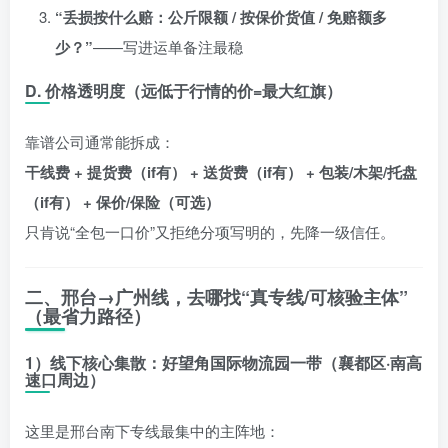
“丢损按什么赔：公斤限额 / 按保价货值 / 免赔额多
少？”
——写进运单备注最稳
D. 价格透明度（远低于行情的价=最大红旗）
靠谱公司通常能拆成：
干线费 + 提货费（if有） + 送货费（if有） + 包装/木架/托盘
（if有） + 保价/保险（可选）
只肯说“全包一口价”又拒绝分项写明的，先降一级信任。
二、邢台→广州线，去哪找“真专线/可核验主体”
（最省力路径）
1）线下核心集散：好望角国际物流园一带（襄都区·南高
速口周边）
这里是邢台南下专线最集中的主阵地：