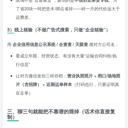
不信邪走杂货专线
了省20块一吨把垫木/绑点省掉——碎一片的代价远大于
运费差。
3）线上核验（不做广告式搜索，只做“企业核验”）
用
企业信用信息公示系统 / 企查查 / 天眼查
搜对方公司名：
看成立年限、经营状态、有没有大量“运输合同纠纷/执
行信息”
让对方微信发你三样存档：
营业执照照片 + 档口/场地照
片（含招牌） + 近期运单样本
（打码也行，只要证明真
在走单）
三、聊三句就能把不靠谱的筛掉（话术你直接复
制）