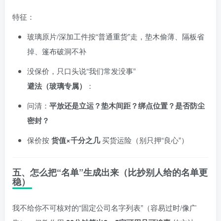
特征：
玻璃原片/深加工件按“普通重货”走，垫木偷薄、隔板省
掉、篷布破洞不补
没保价，只口头说“我们常发没事”
避法（玻璃专属）
：
问清：
平放还是立运？垫木间距？绑点位置？是否防尘
密封？
保价按
货值×千分之几
买货运险（别只押“良心”）
五、怎么把“名单”生成出来（比抄别人给的名单更
稳）
我不给你不可核对的“固定公司名字列表”（容易过时/像广