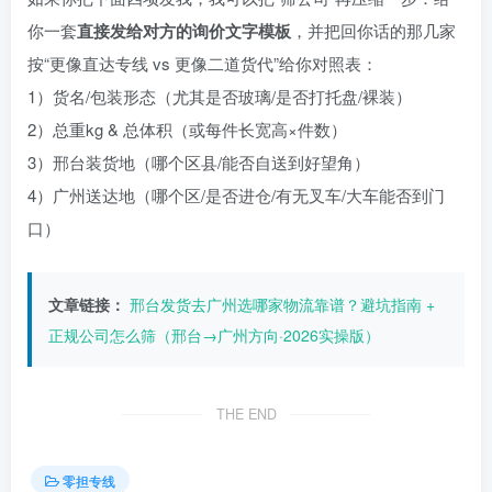
你一套
直接发给对方的询价文字模板
，并把回你话的那几家
按“更像直达专线 vs 更像二道货代”给你对照表：
1）货名/包装形态（尤其是否玻璃/是否打托盘/裸装）
2）总重kg & 总体积（或每件长宽高×件数）
3）邢台装货地（哪个区县/能否自送到好望角）
4）广州送达地（哪个区/是否进仓/有无叉车/大车能否到门
口）
文章链接：
邢台发货去广州选哪家物流靠谱？避坑指南 +
正规公司怎么筛（邢台→广州方向·2026实操版）
THE END
零担专线