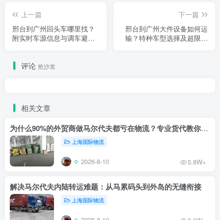
上一篇
下一篇
邢台到广州回头车哪里找？
邢台到广州大件设备如何运
附实时车源信息与调车避坑
输？特种车型选择及超限证
指南（邢台→广州方向·2026
办理流程（2026实操版）
实操版）
评论
抢沙发
相关文章
为什么90%的外贸商做马尔代夫都亏在物流？专业货代教你止损
上海国际物流
2026-8-10
5.8W+
解决马尔代夫内陆转运难题：从马累码头到外岛的无缝衔接
上海国际物流
2026-8-10