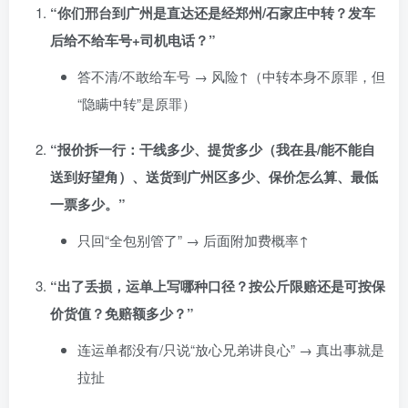
“你们邢台到广州是直达还是经郑州/石家庄中转？发车
后给不给车号+司机电话？”
答不清/不敢给车号 → 风险↑（中转本身不原罪，但
“隐瞒中转”是原罪）
“报价拆一行：干线多少、提货多少（我在县/能不能自
送到好望角）、送货到广州区多少、保价怎么算、最低
一票多少。”
只回“全包别管了” → 后面附加费概率↑
“出了丢损，运单上写哪种口径？按公斤限赔还是可按保
价货值？免赔额多少？”
连运单都没有/只说“放心兄弟讲良心” → 真出事就是
拉扯