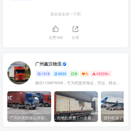
喜欢就支持一下吧
点赞
556
分享
广州鑫汉物流
1318
6625
0
3
4332W+
微信1139976508，可为您提供海运，空运，路运，铁路运输
广州到美国海运拼箱多少钱？2024年最新运费构成+隐藏费用避坑指南
拒绝乱收费！一文看懂中国货代计费套路，教你避开所有隐形坑