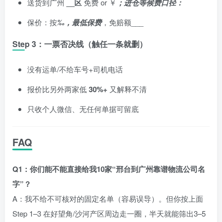
送货到广州
__区
免费 or ￥
；进仓等候费口径：
保价：按
‰，最低保费
，免赔额___
Step 3：一票否决线（触任一条就删）
没有运单/不给车号+司机电话
报价比另外两家低
30%+
又解释不清
只收个人微信、无任何单据可留底
FAQ
Q1：你们能不能直接给我10家“邢台到广州靠谱物流公司名
字”？
A：我不给不可核对的固定名单（容易误导）。但你按上面
Step 1–3 在好望角/沙河产区周边走一圈，半天就能筛出3–5