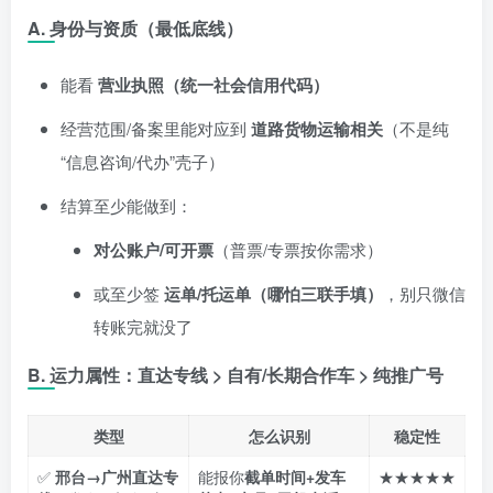
A. 身份与资质（最低底线）
能看
营业执照（统一社会信用代码）
经营范围/备案里能对应到
道路货物运输相关
（不是纯
“信息咨询/代办”壳子）
结算至少能做到：
对公账户/可开票
（普票/专票按你需求）
或至少签
运单/托运单（哪怕三联手填）
，别只微信
转账完就没了
B. 运力属性：直达专线 > 自有/长期合作车 > 纯推广号
类型
怎么识别
稳定性
✅
邢台→广州直达专
能报你
截单时间+发车
★★★★★