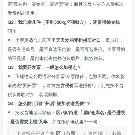
家“真在跑、能签单、能追责”的；而且这套方法你以后每次
发货都能复用。
Q2：我只发几件（不到300kg/不到3方），还值得挑专线
吗？
A：小票更适合走园区里
天天发的零担拼车档口
，重点盯：
是否有运单号、是否直达不倒货、是否可选保价。小票最怕
的不是慢，是倒来倒去把外包装磨烂、标签蹭花。
Q3：我要开发票，一般怎么加税点？
A：正规物流公司通常分普票/专票路径，点数不同。你发货
前先说“要开票”，让对方把
含税价
写进报价行，别先按不含
税谈再临时加，容易翻脸。
Q4：怎么防止到广州后“被加收送货费”？
A：把收货地址写精确：
区+镇/街道+门牌/仓库名+是否进院
+是否需要上楼/叉车
；并在报价确认里补一句：
“上述报价已含广州
区（范围：
_）送货到门；若地