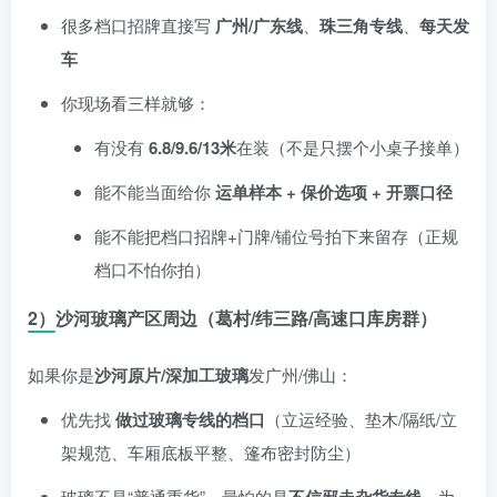
很多档口招牌直接写
广州/广东线
、
珠三角专线
、
每天发
车
你现场看三样就够：
有没有
6.8/9.6/13米
在装（不是只摆个小桌子接单）
能不能当面给你
运单样本 + 保价选项 + 开票口径
能不能把档口招牌+门牌/铺位号拍下来留存（正规
档口不怕你拍）
2）沙河玻璃产区周边（葛村/纬三路/高速口库房群）
如果你是
沙河原片/深加工玻璃
发广州/佛山：
优先找
做过玻璃专线的档口
（立运经验、垫木/隔纸/立
架规范、车厢底板平整、篷布密封防尘）
玻璃不是“普通重货”，最怕的是
、为