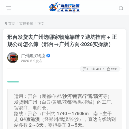
首页
零担专线
正文
邢台发货去广州选哪家物流靠谱？避坑指南 + 正
规公司怎么筛（邢台→广州方向·2026实操版）
广州鑫汉物流
2026-6-9发布
0
4207
556
适用：邢台（襄都/信都/
沙河/南宫/宁晋/清河
等）
发货到广州（白云/黄埔/花都/番禺/增城）的工厂、
贸易商、电商仓。
路线：邢台→广州约
1740～1760km
，南下主干
走
G4京港澳
（经郑州/武汉/长沙），直达专线站到
站多数
2～3天
，零担拼车
3～5天
。