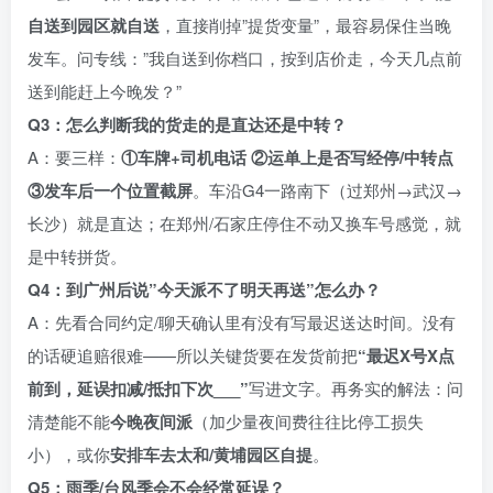
自送到园区就自送
，直接削掉”提货变量”，最容易保住当晚
发车。问专线：”我自送到你档口，按到店价走，今天几点前
送到能赶上今晚发？”
Q3：怎么判断我的货走的是直达还是中转？
A：要三样：
①车牌+司机电话 ②运单上是否写经停/中转点
③发车后一个位置截屏
。车沿G4一路南下（过郑州→武汉→
长沙）就是直达；在郑州/石家庄停住不动又换车号感觉，就
是中转拼货。
Q4：到广州后说”今天派不了明天再送”怎么办？
A：先看合同约定/聊天确认里有没有写最迟送达时间。没有
的话硬追赔很难——所以关键货要在发货前把
“最迟X号X点
前到，延误扣减/抵扣下次___”
写进文字。再务实的解法：问
清楚能不能
今晚夜间派
（加少量夜间费往往比停工损失
小），或你
安排车去太和/黄埔园区自提
。
Q5：雨季/台风季会不会经常延误？