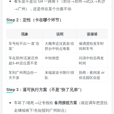
看车是不是沿 G4 一路南下（邢台→郑州→武汉→长沙
→广州），还是停在某个分拨不动
Step 2：定性（卡在哪个环节）
现象
说明
该催谁
车号给不出/一直”在
大概率还没真发/在
催调度给发车时
装”
邢台中转点堆着
间和车号
车在郑州/石家庄停
中转倒货
问清中转后再发
超3-4h且位置不变
时间
车到广州周边但一
末端派送卡限行/排
协商：夜间派 or
天不派
队
你去园区自提
Step 3：逼可执行方案（不是”快了兄弟”）
车坏了/堵死→让专线给
备用接驳方案
（就近调车把货拉
走继续南下/先短驳到广州卸点）