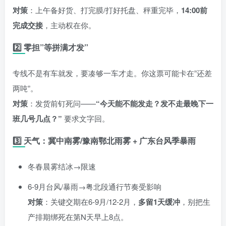
对策
：上午备好货、打完膜/打好托盘、秤重完毕，
14:00前
完成交接
，主动权在你。
2️⃣ 零担”等拼满才发”
专线不是有车就发，要凑够一车才走。你这票可能卡在”还差
两吨”。
对策
：发货前钉死问——
“今天能不能发走？发不走最晚下一
班几号几点？”
要求文字回。
3️⃣ 天气：冀中南雾/豫南鄂北雨雾 + 广东台风季暴雨
冬春晨雾结冰→限速
6-9月台风/暴雨→粤北段通行节奏受影响
对策
：关键交期在6-9月/12-2月，
多留1天缓冲
，别把生
产排期绑死在第N天早上8点。