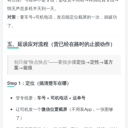
悄无声息多耗半天到一天。
对策
：要车号+司机电话，发后能定位截屏的一次，就破功
了。
五、延误应对流程（货已经在路时的止损动作）
别只催”快点快点”——要按步骤
定位→定性→逼方
案→留痕
Step 1：定位（搞清楚车在哪）
管专线要：
车号 + 司机电话 + 运单号
让司机发一个
微信位置截屏
（不用装App，一张图够
了）