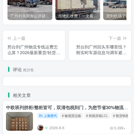
广州到美国海运拼箱多少钱？2024年最新运费构成+隐藏费用避坑指南
拒绝乱收费！一文看懂中国货代计费套路，教你避开所有隐形坑
上一篇
下一篇
邢台到广州物流专线运费怎
邢台到广州回头车哪里找？
么算？2026最新重货/轻货报
附实时车源信息与调车避坑
价及计价公式
指南（邢台→广州方向·2026
实操版）
评论
抢沙发
相关文章
中欧班列拼柜/整柜皆可，双清包税到门，为您节省30%物流成本！
上海货代
# 敏感货运输
# 铁路拼箱LCL
# 散货铁路
2026-8-6
5.6W+