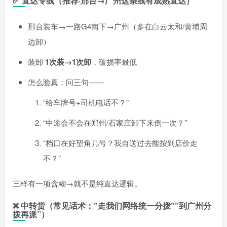
✅ 直达专线（推荐·邢台→广州这条线有成熟直达）
邢台装车→一路G4南下→广州（多在白云太和/黄埔周
边卸）
装卸
1次装→1次卸
，破损率最低
怎么验真：问三句——
“给车牌号+司机电话不？”
“中途会不会在郑州/石家庄卸下来倒一次？”
“档口在好望角几号？我自送过去能按到店价走
不？”
三样有一项含糊→就不是纯直达逻辑。
❌ 中转货（常见话术：”走我们网络统一分拨””到广州分
拨再派”）