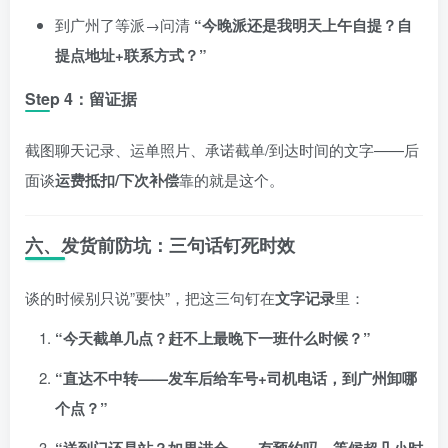
到广州了等派→问清
“今晚派还是我明天上午自提？自
提点地址+联系方式？”
Step 4：留证据
截图聊天记录、运单照片、承诺截单/到达时间的文字——后
面谈
运费抵扣/下次补偿
靠的就是这个。
六、发货前防坑：三句话钉死时效
谈的时候别只说”要快”，把这三句钉在
文字记录
里：
“今天截单几点？赶不上最晚下一班什么时候？”
“直达不中转——发车后给车号+司机电话，到广州卸哪
个点？”