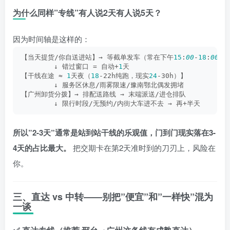
为什么同样”专线”有人说2天有人说5天？
因为时间轴是这样的：
【当天提货/你自送进站】→ 等截单发车（常在下午
15
:
00
-
18
:
00
截
        ↓ 错过窗口 = 自动+
1
天
【干线在途 ≈ 
1
天夜（
18
-22h纯跑，现实
24
-30h）】
        ↓ 服务区休息/雨雾限速/豫南鄂北偶发拥堵
【广州卸货分拨】→ 排配送路线 → 末端派送/进仓排队
        ↓ 限行时段/无预约/内街大车进不去 → 再+半天
所以”2-3天”通常是站到站干线的乐观值，门到门现实落在3-
4天的占比最大。
把交期卡在第2天准时到的刀刃上，风险在
你。
三、直达 vs 中转——别把”便宜”和”一样快”混为
一谈