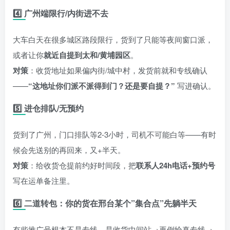
4️⃣ 广州端限行/内街进不去
大车白天在很多城区路段限行，货到了只能等夜间窗口派，
或者让你
就近自提到太和/黄埔园区
。
对策
：收货地址如果偏内街/城中村，发货前就和专线确认
——
“这地址你们派不派得到门？还是要自提？”
写进确认。
5️⃣ 进仓排队/无预约
货到了广州，门口排队等2-3小时，司机不可能白等——有时
候会先送别的再回来，又+半天。
对策
：给收货仓提前约好时间段，把
联系人24h电话+预约号
写在运单备注里。
6️⃣ 二道转包：你的货在邢台某个”集合点”先躺半天
有些推广号根本不是专线，是收货中间站→再倒给真专线→