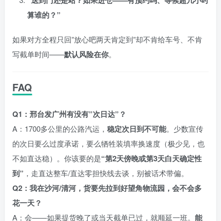
“送到门还是站？如果进仓——有预约吗、等候超几小时
算谁的？”
如果对方全程只回”放心吧两天肯定到”却不肯给车号、不肯
写截单时间——
默认风险在你
。
FAQ
Q1：邢台发广州有没有”次日达”？
A：1700多公里的公路汽运，
稳定次日到不可能
。少数宣传
的次日要么过度承诺，要么牺牲装填率换速度（极少见，也
不如直达稳）。你该要的是
“第2天傍晚或第3天白天确定性
到”
，走直达整车/直达零担快线去谈，别被话术带偏。
Q2：我在沙河/清河，货要先拉到好望角物流园，会不会多
花一天？
A：会——如果提货晚了或当天截单已过，就顺延一班。
能