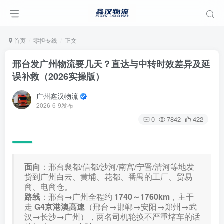
首页
零担专线
正文
邢台发广州物流要几天？直达与中转时效差异及延
误补救（2026实操版）
广州鑫汉物流
2026-6-9发布
0
7842
422
面向
：邢台襄都/信都/沙河/南宫/宁晋/清河等地发
货到广州白云、黄埔、花都、番禺的工厂、贸易
商、电商仓。
路线
：邢台→广州全程约
1740～1760km
，主干
走
G4京港澳高速
（邢台→邯郸→安阳→郑州→武
汉→长沙→广州），两名司机轮换不严重堵车的话