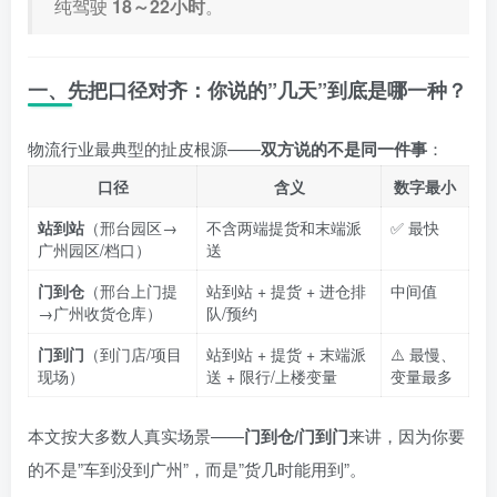
纯驾驶
18～22小时
。
一、先把口径对齐：你说的”几天”到底是哪一种？
物流行业最典型的扯皮根源——
双方说的不是同一件事
：
口径
含义
数字最小
站到站
（邢台园区→
不含两端提货和末端派
✅ 最快
广州园区/档口）
送
门到仓
（邢台上门提
站到站 + 提货 + 进仓排
中间值
→广州收货仓库）
队/预约
门到门
（到门店/项目
站到站 + 提货 + 末端派
⚠️ 最慢、
现场）
送 + 限行/上楼变量
变量最多
本文按大多数人真实场景——
门到仓/门到门
来讲，因为你要
的不是”车到没到广州”，而是”货几时能用到”。