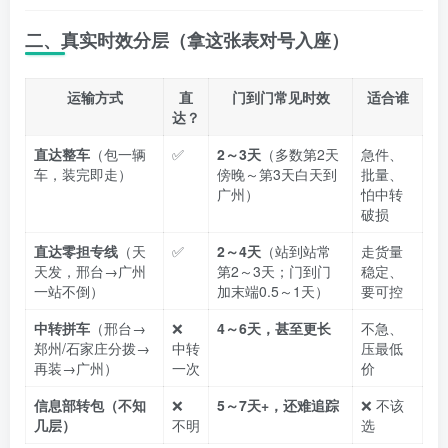
二、真实时效分层（拿这张表对号入座）
运输方式
直
门到门常见时效
适合谁
达？
直达整车
（包一辆
✅
2～3天
（多数第2天
急件、
车，装完即走）
傍晚～第3天白天到
批量、
广州）
怕中转
破损
直达零担专线
（天
✅
2～4天
（站到站常
走货量
天发，邢台→广州
第2～3天；门到门
稳定、
一站不倒）
加末端0.5～1天）
要可控
中转拼车
（邢台→
❌
4～6天，甚至更长
不急、
郑州/石家庄分拨→
中转
压最低
再装→广州）
一次
价
信息部转包（不知
❌
5～7天+，还难追踪
❌ 不该
几层）
不明
选