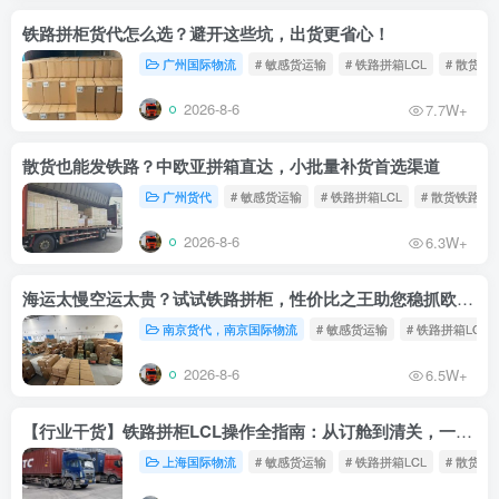
铁路拼柜货代怎么选？避开这些坑，出货更省心！
广州国际物流
# 敏感货运输
# 铁路拼箱LCL
# 散货铁
2026-8-6
7.7W+
散货也能发铁路？中欧亚拼箱直达，小批量补货首选渠道
广州货代
# 敏感货运输
# 铁路拼箱LCL
# 散货铁路
2026-8-6
6.3W+
海运太慢空运太贵？试试铁路拼柜，性价比之王助您稳抓欧洲市场
南京货代，南京国际物流
# 敏感货运输
# 铁路拼箱LCL
2026-8-6
6.5W+
【行业干货】铁路拼柜LCL操作全指南：从订舱到清关，一文读懂
上海国际物流
# 敏感货运输
# 铁路拼箱LCL
# 散货铁