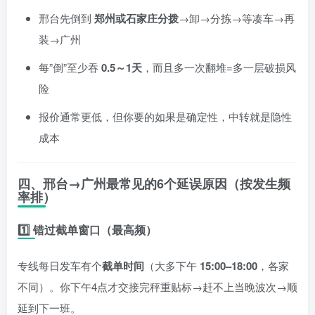
邢台先倒到
郑州或石家庄分拨
→卸→分拣→等凑车→再
装→广州
每”倒”至少吞
0.5～1天
，而且多一次翻堆=多一层破损风
险
报价通常更低，但你要的如果是确定性，中转就是隐性
成本
四、邢台→广州最常见的6个延误原因（按发生频
率排）
1️⃣ 错过截单窗口（最高频）
专线每日发车有个
截单时间
（大多下午
15:00–18:00
，各家
不同）。你下午4点才交接完秤重贴标→赶不上当晚波次→顺
延到下一班。