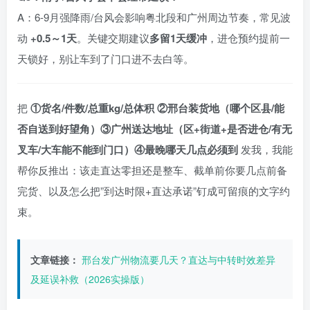
A：6-9月强降雨/台风会影响粤北段和广州周边节奏，常见波
动
+0.5～1天
。关键交期建议
多留1天缓冲
，进仓预约提前一
天锁好，别让车到了门口进不去白等。
把
①货名/件数/总重kg/总体积 ②邢台装货地（哪个区县/能
否自送到好望角）③广州送达地址（区+街道+是否进仓/有无
叉车/大车能不能到门口）④最晚哪天几点必须到
发我，我能
帮你反推出：该走直达零担还是整车、截单前你要几点前备
完货、以及怎么把”到达时限+直达承诺”钉成可留痕的文字约
束。
文章链接：
邢台发广州物流要几天？直达与中转时效差异
及延误补救（2026实操版）