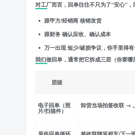
对工厂而言，回单往往不只为了“安心”，
跟甲方/经销商
核销发货
跟财务
确认应收、确认成本
万一出现
短少/破损争议
，你手里得有
我们做回单，通常把它拆成三层（你要哪
层级
电子回单（照
卸货当场拍签收联 → 上
片/扫描件）
原件回单循环
签收联随返程车/下一