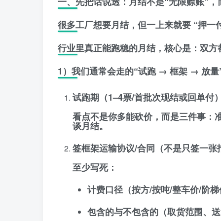
一、先把话说透：月结不是“无限赊账”，
很多工厂想要月结，但一上来就要
“押一付
行业里真正能跑稳的月结，核心是：双方
1）我们通常会走的“试跑 → 框架 → 放量
试跑期（1–4票/首批次现结或回单付
看点不是你多能砍价，而是三件事：准
谈月结。
签框架运输协议/合同（不是只签一张
至少写死：
计费口径（按方/按吨/整车价/阶
包含的与不包含的（取货范围、送