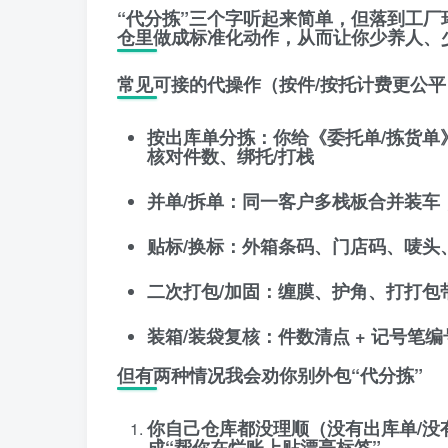
“代分拣”三个字听起来简单，但落到工厂
仓里做成标准化动作
，从而让你少养人、
常见可接的代操作（按件/按托计费更公平
按出库单分拣
：你给《委托单/拣货单》
核对件数、绑托/打栈
并单/拆单
：同一客户多栈板合并装车
贴标/换标
：外箱条码、门店码、唛头
二次打包/加固
：缠膜、护角、打打包
装箱/装袋复核
：件数清点 + 记号笔编号（
但有两种情况我会劝你别外包“代分拣”
你自己仓库都没理顺
（没有出库单/没
成“帮你在烂账上贴漂亮标签”。