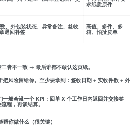
求纸质原件
数、外包装状态、异常备注
、签收
高值、多件、多
缺章退回补签
箱、怕扯皮单
三者不一致 → 最后谁都不敢认这页纸。
于把风险留给你。至少要拿到：
签收日期 + 实收件数 + 外
们一般会设一个
KPI：回单 X 个工作日内返回并交接签
决流程，再谈结算。
能帮你做什么（很关键）