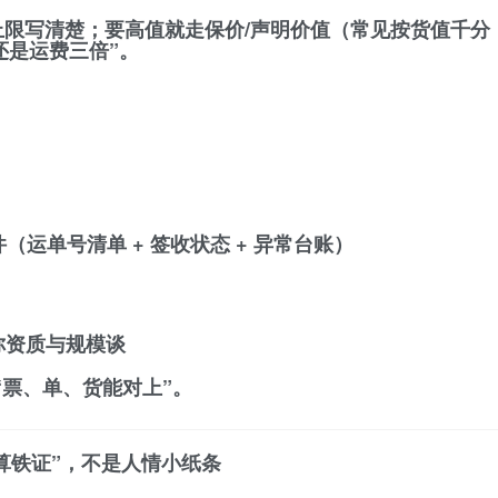
上限
写清楚；要高值就走
保价/声明价值
（常见按货值千分
还是运费三倍”。
（运单号清单 + 签收状态 + 异常台账）
你资质与规模谈
“票、单、货能对上”。
结算铁证”，不是人情小纸条