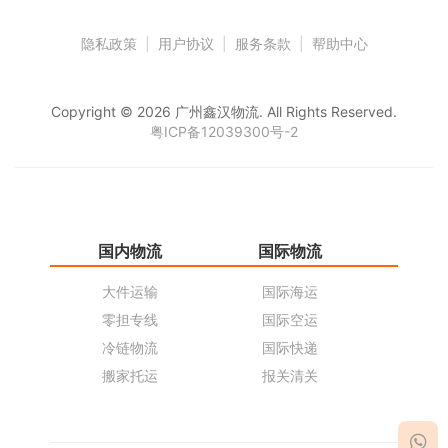
隐私政策
|
用户协议
|
服务条款
|
帮助中心
Copyright © 2026 广州鑫汉物流. All Rights Reserved.
粤ICP备12039300号-2
国内物流
国际物流
仓
大件运输
国际海运
仓
零担专线
国际空运
同
冷链物流
国际快递
货
搬家托运
报关清关
货