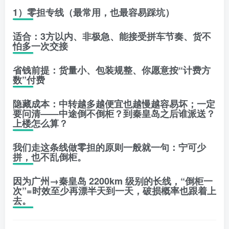
1）零担专线（最常用，也最容易踩坑）
适合
：3方以内、非极急、能接受拼车节奏、货不
怕多一次交接
省钱前提
：货量小、包装规整、你愿意按“计费方
数”付费
隐藏成本
：中转越多越便宜也越慢越容易坏；一定
要问清——
中途倒不倒柜？到秦皇岛之后谁派送？
上楼怎么算？
我们走这条线做零担的原则一般就一句：
宁可少
拼，也不乱倒柜。
因为广州→秦皇岛 2200km 级别的长线，“倒柜一
次”=时效至少再漂半天到一天，破损概率也跟着上
去。