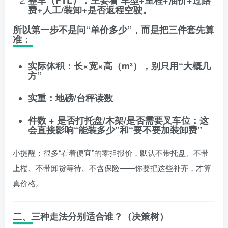
整车（FTL）
：主要看
车型+里程+油价+过路
费+人工/装卸+是否返程空驶
。
所以第一步不是问“单价多少”，而是把三件套先算
准：
实际体积
：长×宽×高（m³），别只用“大概几
方”
实重
：地磅/台秤读数
件数 + 是否打托盘/木架/是否需要叉车位
：这
会直接影响“能装多少”和“要不要加装卸费”
小提醒：很多“看着便宜”的零担报价，默认不带托盘、不带
上楼、不带卸货等待、不含保险——你要把这些补齐，才算
真价格。
二、三种走法分别适合谁？（决策树）