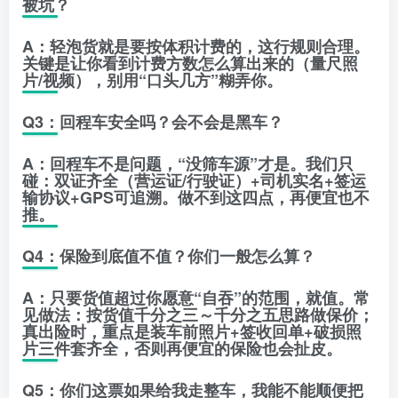
被坑？
A：轻泡货就是要按体积计费的，这行规则合理。
关键是让你看到
计费方数怎么算出来的
（量尺照
片/视频），别用“口头几方”糊弄你。
Q3：回程车安全吗？会不会是黑车？
A：回程车不是问题，“没筛车源”才是。我们只
碰：双证齐全（营运证/行驶证）+司机实名+签运
输协议+GPS可追溯。做不到这四点，再便宜也不
推。
Q4：保险到底值不值？你们一般怎么算？
A：只要货值超过你愿意“自吞”的范围，就值。常
见做法：按货值千分之三～千分之五思路做保价；
真出险时，重点是
装车前照片+签收回单+破损照
片
三件套齐全，否则再便宜的保险也会扯皮。
Q5：你们这票如果给我走整车，我能不能顺便把