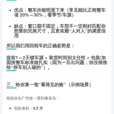
优点：整车价能明显下来（常见能比正程整车
省
20%～30%
，看季节/车源）
缺点：窗口期不固定，车型不一定刚好匹配你
想要的完美尺寸，且更依赖“人对人”的调度信
用
所以我们用回程车的正确姿势是：
提前1～2天锁车源 + 装货时间别太任性 + 包装/加
固按整车标准做扎实
（因为一旦出问题，你没得推
给“拼车别人碰的”）。
三、给你算一笔“看得见的账”（示例场景）
假设你在广州发一票到秦皇岛：
实际体积：
6.5 方