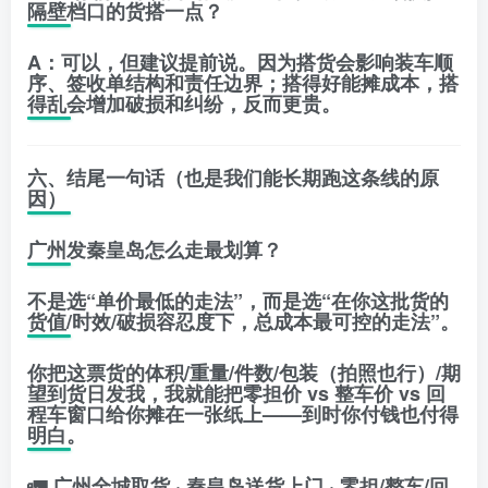
隔壁档口的货搭一点？
A：可以，但建议提前说。因为搭货会影响装车顺
序、签收单结构和责任边界；搭得好能摊成本，搭
得乱会增加破损和纠纷，反而更贵。
六、结尾一句话（也是我们能长期跑这条线的原
因）
广州发秦皇岛怎么走最划算？
不是选“单价最低的走法”，而是选“在你这批货的
货值/时效/破损容忍度下，总成本最可控的走法”。
你把这票货的体积/重量/件数/包装（拍照也行）/期
望到货日发我，我就能把
零担价 vs 整车价 vs 回
程车窗口
给你摊在一张纸上——到时你付钱也付得
明白。
🚛
广州全城取货 · 秦皇岛送货上门 · 零担/整车/回