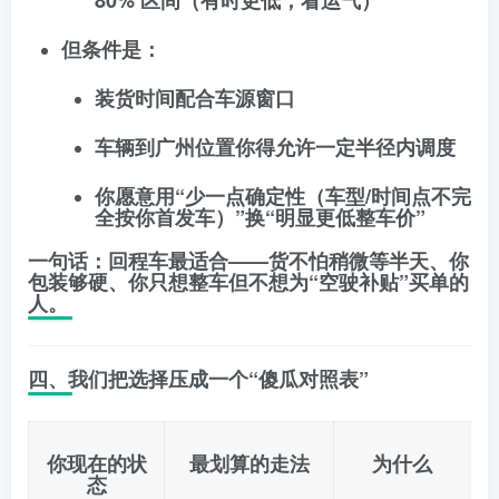
80% 区间
（有时更低，看运气）
但条件是：
装货时间配合车源窗口
车辆到广州位置你得允许一定半径内调度
你愿意用“少一点确定性（车型/时间点不完
全按你首发车）”换“明显更低整车价”
一句话
：回程车最适合——货不怕稍微等半天、你
包装够硬、你只想整车但不想为“空驶补贴”买单的
人。
四、我们把选择压成一个“傻瓜对照表”
你现在的状
最划算的走法
为什么
态