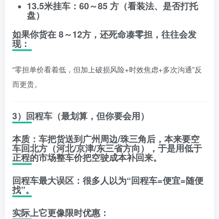
13.5米挂车
：60～85 方（看装法、是否打托
盘）
如果你货在
8～12方
，还死命凑零担，往往会发
现：
“零担单价看着低，但加上破损风险+时效焦虑+多次沟通”反
而更贵。
3）回程车（最划算，但你要会用）
本质
：车把货送到广州周边/珠三角后，本来要空
车回北方（河北/京津/东三省方向），于是用
低于
正程的市场整车价
把空驶成本补回来。
回程车最大误区
：很多人以为“回程车=便宜=随便
找”。
实际上它更像
限时优惠
：