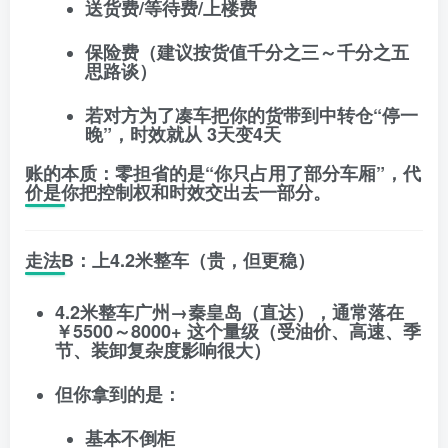
送货费/等待费/上楼费
保险费（建议按货值千分之三～千分之五
思路谈）
若对方为了凑车把你的货带到中转仓“停一
晚”，时效就从
3天变4天
账的本质
：零担省的是“你只占用了部分车厢”，代
价是你把控制权和时效交出去一部分。
走法B：上4.2米整车（贵，但更稳）
4.2米整车广州→秦皇岛（直达），通常落在
￥5500～8000+
这个量级（受油价、高速、季
节、装卸复杂度影响很大）
但你拿到的是：
基本不倒柜