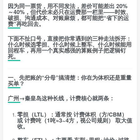
因为同一票货，用不同发法，差价可能差出
20%
～40%
，但代价未必只在运费那一栏里——
时效、
破损、沟通成本、对账麻烦
，都可能把“省下的运
费”再吃回去。
下面不扯口号，直接把你常遇到的三种走法拆开：
什么时候选零担、什么时候上整车、什么时候能用
回程车
，再用一个真实感强的算账例子把逻辑钉
死。
一、先把账的“分母”搞清楚：你在为体积还是重量
买单？
广州→秦皇岛这种长线，计费核心就两条：
零担（LTL）
：通常按
计费体积（方/CBM）
或
计费吨（1吨≈3~4方，视公司规则）
取大值
收。