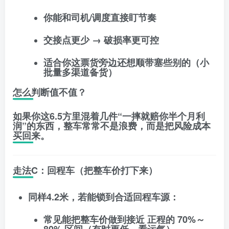
你能和司机/调度直接盯节奏
交接点更少 → 破损率更可控
适合你这票货旁边还想顺带塞些别的（小
批量多渠道备货）
怎么判断值不值？
如果你这6.5方里混着几件“一摔就赔你半个月利
润”的东西，整车常常不是浪费，而是
把风险成本
买回来
。
走法C：回程车（把整车价打下来）
同样4.2米，若能锁到合适回程车源：
常见能把整车价做到接近
正程的 70%～