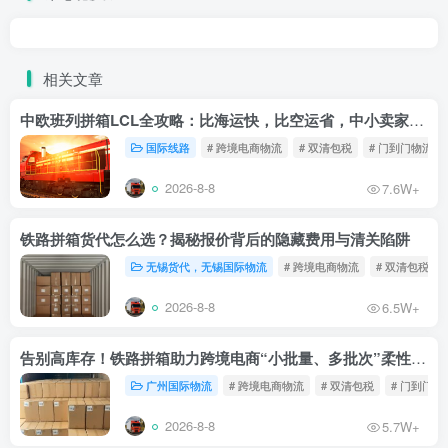
相关文章
中欧班列拼箱LCL全攻略：比海运快，比空运省，中小卖家的物流新宠！
国际线路
# 跨境电商物流
# 双清包税
# 门到门物流
2026-8-8
7.6W+
铁路拼箱货代怎么选？揭秘报价背后的隐藏费用与清关陷阱
无锡货代，无锡国际物流
# 跨境电商物流
# 双清包税
2026-8-8
6.5W+
告别高库存！铁路拼箱助力跨境电商“小批量、多批次”柔性补货
广州国际物流
# 跨境电商物流
# 双清包税
# 门到门物
2026-8-8
5.7W+