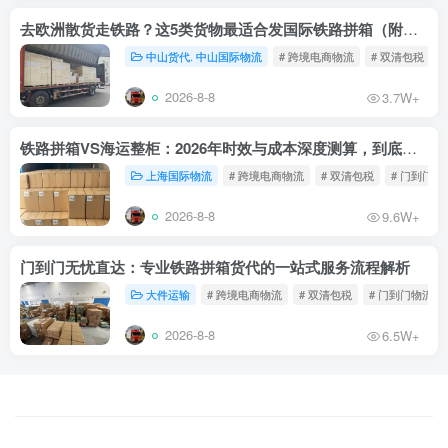
去欧洲散货走铁路？这5类货物最适合发国际铁路拼箱（附禁运清单）
中山货代. 中山国际物流
# 跨境电商物流
# 双清包税
2026-8-8
3.7W+
铁路拼箱VS海运整柜：2026年时效与成本深度测算，到底能省多少钱？
上海国际物流
# 跨境电商物流
# 双清包税
# 门到门物
2026-8-8
9.6W+
门到门无忧直达：专业铁路拼箱货代的一站式服务流程解析
大件运输
# 跨境电商物流
# 双清包税
# 门到门物流
2026-8-8
6.5W+