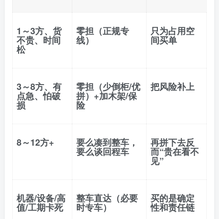
1～3方、货
零担（正规专
只为占用空
不贵、时间
线）
间买单
松
3～8方、有
零担（少倒柜/优
把风险补上
点急、怕破
拼）+加木架/保
损
险
8～12方+
要么凑到整车，
再拼下去反
要么谈回程车
而“贵在看不
见”
机器/设备/高
整车直达（必要
买的是确定
值/工期卡死
时专车）
性和责任链