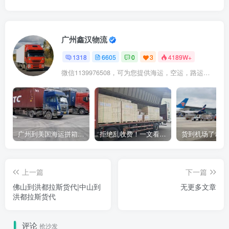
广州鑫汉物流
1318
6605
0
3
4189W+
微信1139976508，可为您提供海运，空运，路运，铁路运输
广州到美国海运拼箱多少钱？2024年最新运费构成+隐藏费用避坑指南
拒绝乱收费！一文看懂中国货代计费套路，教你避开所有隐形坑
上一篇
下一篇
佛山到洪都拉斯货代|中山到
无更多文章
洪都拉斯货代
评论
抢沙发