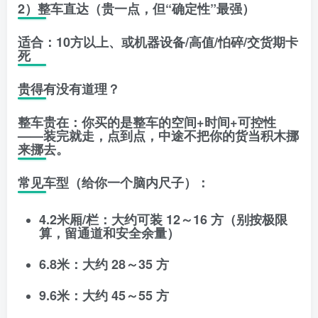
2）整车直达（贵一点，但“确定性”最强）
适合
：10方以上、或机器设备/高值/怕碎/交货期卡
死
贵得有没有道理？
整车贵在：你买的是
整车的空间+时间+可控性
——装完就走，点到点，中途不把你的货当积木挪
来挪去。
常见车型（给你一个脑内尺子）：
4.2米厢/栏
：大约可装 12～16 方（别按极限
算，留通道和安全余量）
6.8米
：大约 28～35 方
9.6米
：大约 45～55 方