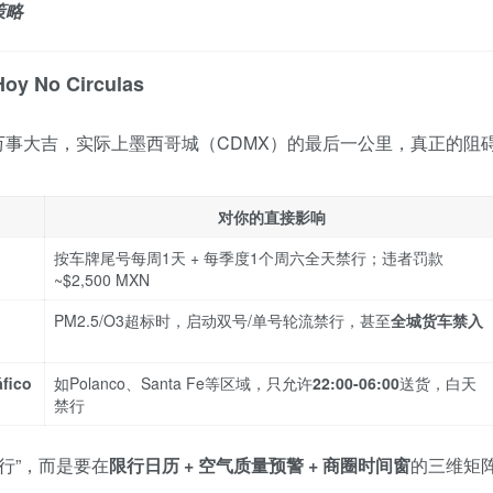
策略
o Circulas
事大吉，实际上墨西哥城（CDMX）的最后一公里，真正的阻
对你的直接影响
按车牌尾号每周1天 + 每季度1个周六全天禁行；违者罚款
~$2,500 MXN
PM2.5/O3超标时，启动双号/单号轮流禁行，甚至
全城货车禁入
áfico
如Polanco、Santa Fe等区域，只允许
22:00-06:00
送货，白天
禁行
行”，而是要在
限行日历 + 空气质量预警 + 商圈时间窗
的三维矩