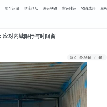
整车运输
物流论坛
海运铁路
空运陆运
物流线路
服
送：应对内城限行与时间窗
0
3646
451