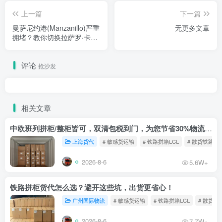
上一篇
下一篇
曼萨尼约港(Manzanillo)严重
无更多文章
拥堵？教你切换拉萨罗·卡德
纳斯港(Lázaro Cárdenas)的
转运逻辑
评论
抢沙发
相关文章
中欧班列拼柜/整柜皆可，双清包税到门，为您节省30%物流成本！
上海货代
# 敏感货运输
# 铁路拼箱LCL
# 散货铁路
2026-8-6
5.6W+
铁路拼柜货代怎么选？避开这些坑，出货更省心！
广州国际物流
# 敏感货运输
# 铁路拼箱LCL
# 散货铁
2026-8-6
7.7W+