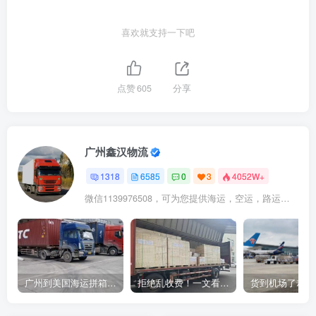
喜欢就支持一下吧
点赞
605
分享
广州鑫汉物流
1318
6585
0
3
4052W+
微信1139976508，可为您提供海运，空运，路运，铁路运输
广州到美国海运拼箱多少钱？2024年最新运费构成+隐藏费用避坑指南
拒绝乱收费！一文看懂中国货代计费套路，教你避开所有隐形坑