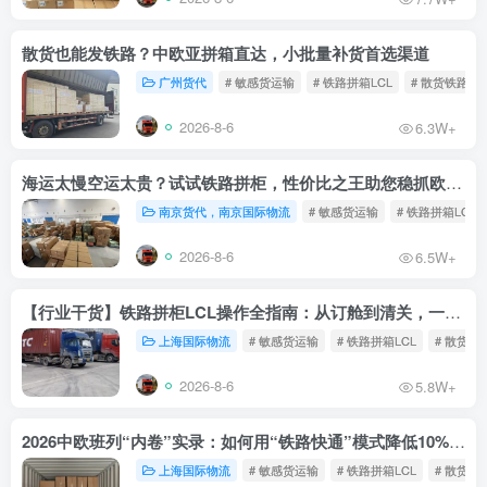
散货也能发铁路？中欧亚拼箱直达，小批量补货首选渠道
广州货代
# 敏感货运输
# 铁路拼箱LCL
# 散货铁路
2026-8-6
6.3W+
海运太慢空运太贵？试试铁路拼柜，性价比之王助您稳抓欧洲市场
南京货代，南京国际物流
# 敏感货运输
# 铁路拼箱LCL
2026-8-6
6.5W+
【行业干货】铁路拼柜LCL操作全指南：从订舱到清关，一文读懂
上海国际物流
# 敏感货运输
# 铁路拼箱LCL
# 散货铁
2026-8-6
5.8W+
2026中欧班列“内卷”实录：如何用“铁路快通”模式降低10%物流成本？
上海国际物流
# 敏感货运输
# 铁路拼箱LCL
# 散货铁