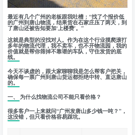
最近有几个广州的老板跟我吐槽：“找了个报价低
的广州到唐山物流，结果货在石家庄压了两天，到
了唐山还被告知要加‘上楼费’。”
这就是典型的没找对人。作为在这个行业摸爬滚打
多年的
物流代理
，我不卖车，也不开物流园，我的
价值就是帮你
筛掉不靠谱的车队，守住发货的底
线
。
今天不谈虚的，跟大家聊聊我是怎么帮客户把关，
确保每一票
广州到唐山货运
都
拒绝中转、直达唐山
的。
一、 为什么找物流公司不能只看价格？
很多客户一上来就问“广州发唐山多少钱一吨？”，
这没错，但只看价格容易踩坑。