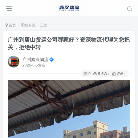
首页
零担专线
正文
广州到唐山货运公司哪家好？资深物流代理为您把
关，拒绝中转
广州鑫汉物流
2026-6-5发布
0
5.6W+
3W+