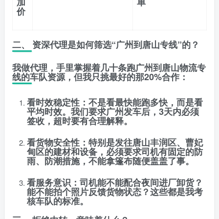
加
单
价
二、 资深代理是如何筛选“广州到唐山专线”的？
我做代理，手里掌握着几十条跑
广州到唐山物流专
线
的车队资源，但我只挑最好的那20%合作：
看时效稳定性
：不是看最快能跑多快，而是看
平均时效
。我们要求广州发车后，
3天内必须
签收
，超时要有合理解释。
看货物安全性
：特别是发往
唐山丰润区、曹妃
甸区
的建材和设备，必须要求司机有固定的防
雨、防潮措施，不能拿篷布随便盖盖了事。
看服务意识
：司机能不能配合夜间进厂卸货？
能不能拍个照片反馈货物状态？这些都是我考
核车队的标准。