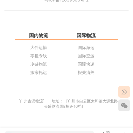
国内物流
国际物流
仓
大件运输
国际海运
仓
零担专线
国际空运
同
冷链物流
国际快递
货
搬家托运
报关清关
货
[广州鑫汉物流]
地址：
[广州市白云区太和镇大源北路
长盛物流园E栋9-10档]
3W+