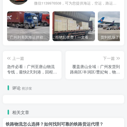
微信1139976508，可为您提供海运，空运，路运，铁路运输
广州到美国海运拼箱多少钱？2024年最新运费构成+隐藏费用避坑指南
拒绝乱收费！一文看懂中国货代计费套路，教你避开所有隐形坑
上一篇
下一篇
急件必看：广州至唐山物流
覆盖唐山全域：广州发货到
专线，最快2天到港，回程车
路南区/丰润区/曹妃甸，物流
运费超低
专线直达
评论
抢沙发
相关文章
铁路物流怎么选择？如何找到可靠的铁路货运代理？