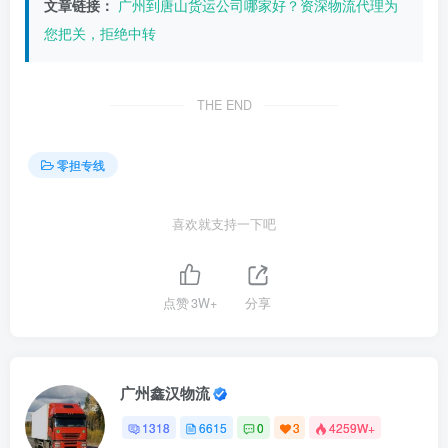
文章链接：
广州到唐山货运公司哪家好？资深物流代理为
您把关，拒绝中转
THE END
零担专线
喜欢就支持一下吧
点赞
3W+
分享
广州鑫汉物流
1318
6615
0
3
4259W+