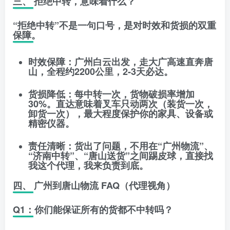
三、 拒绝中转，意味着什么？
“拒绝中转”不是一句口号，是对时效和货损的双重
保障。
时效保障
：广州白云出发，走大广高速直奔唐
山，全程约2200公里，
2-3天必达
。
货损降低
：每中转一次，货物破损率增加
30%。直达意味着叉车只动两次（装货一次，
卸货一次），最大程度保护你的家具、设备或
精密仪器。
责任清晰
：货出了问题，不用在“广州物流”、
“济南中转”、“唐山送货”之间踢皮球，直接找
我这个代理，我来负责到底。
四、 广州到唐山物流 FAQ（代理视角）
Q1：你们能保证所有的货都不中转吗？