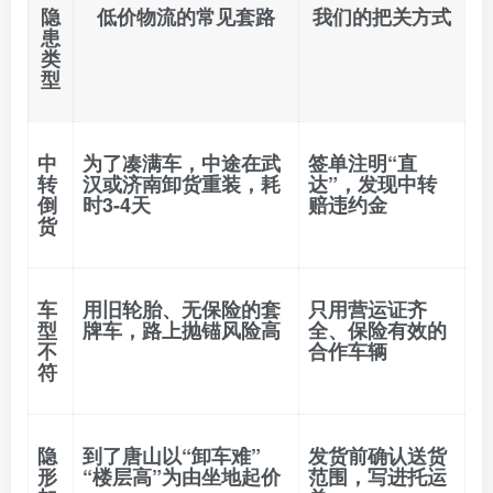
隐
低价物流的常见套路
我们的把关方式
患
类
型
中
为了凑满车，中途在武
签单注明“直
转
汉或济南卸货重装，耗
达”
，发现中转
倒
时3-4天
赔违约金
货
车
用旧轮胎、无保险的套
只用
营运证齐
型
牌车，路上抛锚风险高
全、保险有效
的
不
合作车辆
符
隐
到了唐山以“卸车难”
发货前确认
送货
形
“楼层高”为由坐地起价
范围
，写进托运