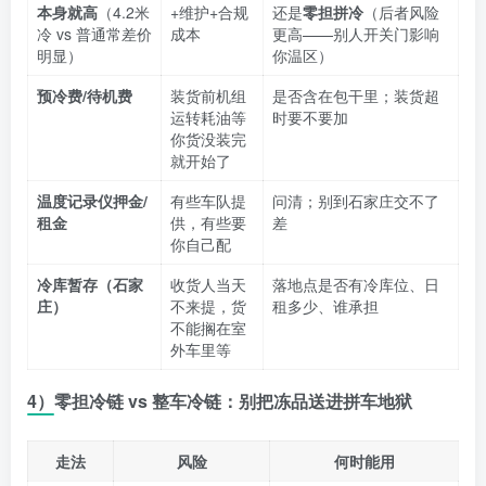
本身就高
（4.2米
+维护+合规
还是
零担拼冷
（后者风险
冷 vs 普通常差价
成本
更高——别人开关门影响
明显）
你温区）
预冷费/待机费
装货前机组
是否含在包干里；装货超
运转耗油等
时要不要加
你货没装完
就开始了
温度记录仪押金/
有些车队提
问清；别到石家庄交不了
租金
供，有些要
差
你自己配
冷库暂存（石家
收货人当天
落地点是否有冷库位、日
庄）
不来提，货
租多少、谁承担
不能搁在室
外车里等
4）零担冷链 vs 整车冷链：别把冻品送进拼车地狱
走法
风险
何时能用