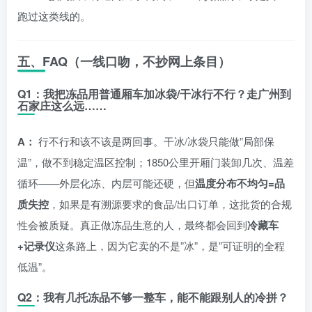
跑过这类线的。
五、FAQ（一线口吻，不抄网上条目）
Q1：我把冻品用普通厢车加冰袋/干冰行不行？走广州到
石家庄这么远……
A：
行不行和该不该是两回事。干冰/冰袋只能做”局部保
温”，做不到稳定温区控制；1850公里开厢门装卸几次、温差
循环——外层化冻、内层可能还硬，但
温度分布不均匀=品
质失控
，如果是有溯源要求的食品/出口订单，这批货的合规
性会被质疑。真正做冻品生意的人，最终都会回到
冷藏车
+记录仪
这条路上，因为它卖的不是”冰”，是”可证明的全程
低温”。
Q2：我有几托冻品不够一整车，能不能跟别人的冷拼？