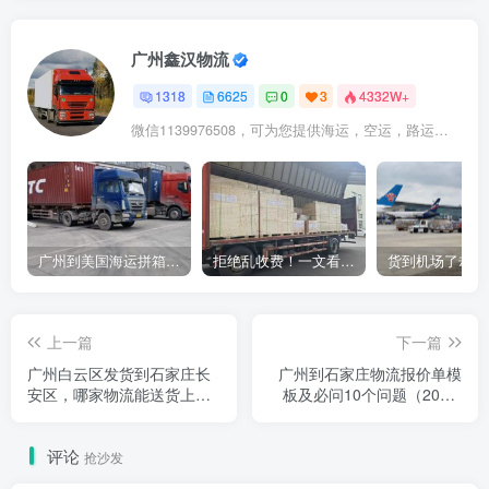
广州鑫汉物流
1318
6625
0
3
4332W+
微信1139976508，可为您提供海运，空运，路运，铁路运输
广州到美国海运拼箱多少钱？2024年最新运费构成+隐藏费用避坑指南
拒绝乱收费！一文看懂中国货代计费套路，教你避开所有隐形坑
上一篇
下一篇
广州白云区发货到石家庄长
广州到石家庄物流报价单模
安区，哪家物流能送货上门
板及必问10个问题（2026·
不另收费？（2026·一线口径
实操版）
拆解版）
评论
抢沙发