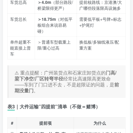
车货总高
＞4.0m
（部分路段/
提前核路线：京港澳/大
桥梁限得更严）
广哪些段落限高设施多
车货总长
＞18.75m
（对低平
需要低平板+号牌+标志
板组合来说容易
+护尾灯
碰）
单件超重不
＞普通车型载重上
换低板/多轴线液压/配
能直接上普
限/重心过高
重方案
车
⚠️ 重点提醒：广州装货点和石家庄卸货点的
门高/
梁下净空/厂区转弯半径
经常比高速限高更致命
——车到了门口进不去，不是超限证的问题，是
前
期没量门
。
表3｜大件运输”四提前”清单（不做＝赌博）
#
提前项
为什么