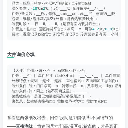
品类：冻品（猪副/冰淇淋/预制菜）□冷鲜□保鲜
温区要求：
-18
℃±
2
℃（设定___℃ 允许偏差+__/-__
)
件数/托盘数：__托，每托__cm×__cm，高__层，总重约__吨
包装：纸箱/泡沫箱/真空+外箱（是否热缩膜封托□）
装货时段：__日__时～__时（是否有室内装货月台□）
卸货点：临街□ 园区卸货平台□（净高__m，可停
4.2
米/
6.8
米□）
要求：温度记录仪随货□ 到货导出记录□ 冷库暂存若有需__小时
大件询价必填
【大件】广州××镇××仓 → 石家庄××区××号
件数：__件 
|
 单件尺寸（L×W×H m）：__×__×__ 
|
 单件最重：_
外形特点：规则□ 超长□ 超高□ 重心偏高□ 表面精加工忌划伤□
装卸条件-装：门口净高__m，转弯半径__m，叉车最大__吨□ 吊车需_
装卸条件-卸：同上（若不同填这里）______
路线敏感点：是否已知沿途限高/桥隧顾虑（__）
绑禁忌：禁铁链直接勒面□ 需橡胶垫+护木□ 需防雨密闭□
拿着这两张纸发出去，回你”没问题都能做”却不问细节的
——
直接淘汰
；肯追问尺寸/门高/温区/卸货点的，才是真正