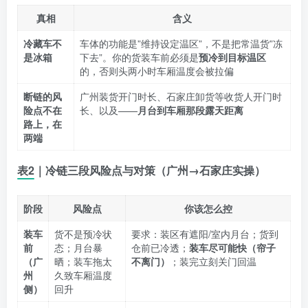
真相
含义
冷藏车不
车体的功能是”维持设定温区”，不是把常温货”冻
是冰箱
下去”。你的货装车前必须是
预冷到目标温区
的，否则头两小时车厢温度会被拉偏
断链的风
广州装货开门时长、石家庄卸货等收货人开门时
险点不在
长、以及——
月台到车厢那段露天距离
路上，在
两端
表2｜冷链三段风险点与对策（广州→石家庄实操）
阶段
风险点
你该怎么控
装车
货不是预冷状
要求：装区有遮阳/室内月台；货到
前
态；月台暴
仓前已冷透；
装车尽可能快（帘子
（广
晒；装车拖太
不离门）
；装完立刻关门回温
州
久致车厢温度
侧）
回升