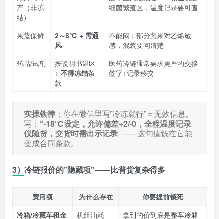
产（非冻
细菌繁殖区，温度记录要可查
结）
果蔬保鲜
2～8℃ + 需通
不能闷；部分蔬果对乙烯敏
风
感，混装要问清楚
药品/试剂
按说明书温区
医药冷链通常要求更严的交接
+
不得冻结
条
签字+记录移交
款
实操铁律
：你在微信里写”冷冻就行”＝无效信息。
写：
“-18℃设定，允许偏差+2/-0，全程温度记录
仪随货，交货时需出示记录”
——这句值钱在它能
变成合同条款。
3）冷链报价的”隐藏项”——比普货复杂得多
费用项
为什么存在
你要提前锁死
冷箱/冷藏车租金
机组油耗
拿到的价到底是
整车冷箱