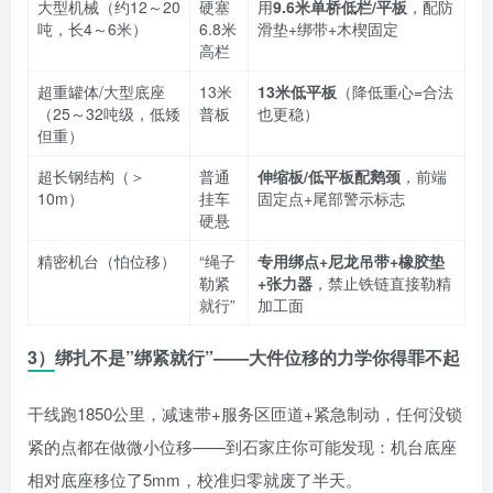
大型机械（约12～20
硬塞
用
9.6米单桥低栏/平板
，配防
吨，长4～6米）
6.8米
滑垫+绑带+木楔固定
高栏
超重罐体/大型底座
13米
13米低平板
（降低重心=合法
（25～32吨级，低矮
普板
也更稳）
但重）
超长钢结构（＞
普通
伸缩板/低平板配鹅颈
，前端
10m）
挂车
固定点+尾部警示标志
硬悬
精密机台（怕位移）
“绳子
专用绑点+尼龙吊带+橡胶垫
勒紧
+张力器
，禁止铁链直接勒精
就行”
加工面
3）绑扎不是”绑紧就行”——大件位移的力学你得罪不起
干线跑1850公里，减速带+服务区匝道+紧急制动，任何没锁
紧的点都在做微小位移——到石家庄你可能发现：机台底座
相对底座移位了5mm，校准归零就废了半天。