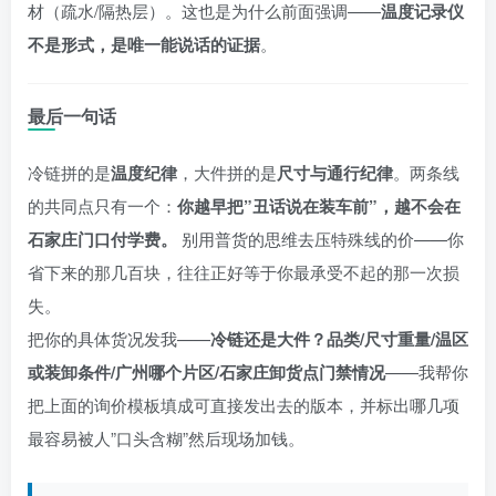
材（疏水/隔热层）。这也是为什么前面强调——
温度记录仪
不是形式，是唯一能说话的证据
。
最后一句话
冷链拼的是
温度纪律
，大件拼的是
尺寸与通行纪律
。两条线
的共同点只有一个：
你越早把”丑话说在装车前”，越不会在
石家庄门口付学费。
别用普货的思维去压特殊线的价——你
省下来的那几百块，往往正好等于你最承受不起的那一次损
失。
把你的具体货况发我——
冷链还是大件？品类/尺寸重量/温区
或装卸条件/广州哪个片区/石家庄卸货点门禁情况
——我帮你
把上面的询价模板填成可直接发出去的版本，并标出哪几项
最容易被人”口头含糊”然后现场加钱。