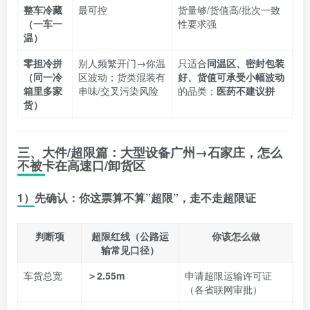
整车冷藏
最可控
货量够/货值高/批次一致
（一车一
性要求强
温）
零担冷拼
别人频繁开门→你温
只适合
同温区、密封包装
（同一冷
区波动；货类混装有
好、货值可承受小幅波动
箱里多家
串味/交叉污染风险
的品类；
医药不建议拼
货）
三、大件/超限篇：大型设备广州→石家庄，怎么
不被卡在高速口/卸货区
1）先确认：你这票算不算”超限”，走不走超限证
判断项
超限红线（公路运
你该怎么做
输常见口径）
车货总宽
＞2.55m
申请超限运输许可证
（各省联网审批）