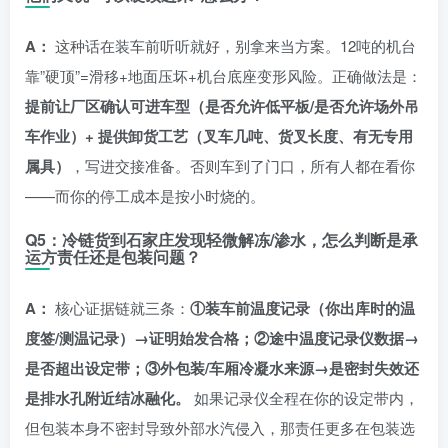
A：
这种话在装车前听听就好，别拿来当方案。12吨的机台
靠”硬顶”=滑移+地面压坏+机台底座变形风险。正确做法是：
提前让厂区确认可进车型（是否允许低平板/是否允许场外吊
车作业）+ 提供卸货工艺（叉车几吨、货叉长度、有无专用
属具）
，写进交接准备。否则车到了门口，所有人都在看你
——而你的停工成本是按小时烧的。
Q5：冷链货到石家庄发现轻微解冻/渗水，怎么判断是承
运方责任还是包装问题？
A：
核心证据链就三条：
①装车前温度记录（你出库时的温
度签/测温记录）→证明始发合格；②途中温度记录仪数据→
是否超出设定带；③外包装/车厢冷凝水来源→是密封失效还
是排水孔附近结冰融化。
如果记录仪全程在你的设定带内，
但包装本身不密封导致外部水汽侵入，那责任更多在包装选