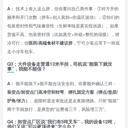
A：
技术上有人这么拼，但你要问自己两件事：①对方开的
频率和开门次数（拼车=别人装卸=你温区波动）；②你们的
包装密封性和气味兼容性（生鲜串味是真实投诉源）。如果
货值不高、包装密封强（比如真空+外箱+整托热缩膜），拼
冷可行；但
医药/高端食材不建议拼
，宁可少装点等下一班或
走小冷车包车。
Q3：大件设备走普通13米半挂，司机说”能装下就没
事”，我能不能信？
A：
能不能装下≠能不能合法安全到。你要额外确认三样：
装货点/卸货点门高净空和转弯
、
绑扎固定方案（绑点/垫层/
护角/张力）
、超限时是走审批还是走夜路绕路。只听”能装”
两个字就放行，是典型的”运费省三千，风险埋三万”。
Q4：卸货点厂区说”我们有5吨叉车”，我的设备12吨，
他们又说”可以硬顶进来”怎么办？