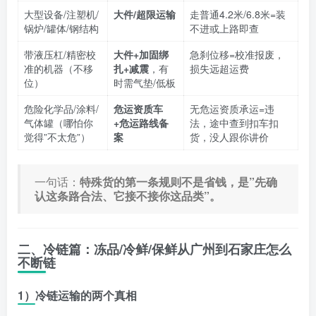
大型设备/注塑机/
大件/超限运输
走普通4.2米/6.8米=装
锅炉/罐体/钢结构
不进或上路即查
带液压杠/精密校
大件+加固绑
急刹位移=校准报废，
准的机器（不移
扎+减震
，有
损失远超运费
位）
时需气垫/低板
危险化学品/涂料/
危运资质车
无危运资质承运=违
气体罐（哪怕你
+危运路线备
法，途中查到扣车扣
觉得”不太危”）
案
货，没人跟你讲价
一句话：
特殊货的第一条规则不是省钱，是”先确
认这条路合法、它接不接你这品类”。
二、冷链篇：冻品/冷鲜/保鲜从广州到石家庄怎么
不断链
1）冷链运输的两个真相