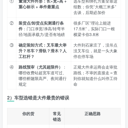
①
量清大件外形：长×宽×高 +
选车型和绑扎方案全靠这
重心标示 + 单件最重点
组数；你凭”大概三米多”
去谈，后期必加价
②
装货点/卸货点实测通行条
很多厂区”理论上能进
件
：门口净宽/净高/转弯半
17.5米”，实际门口一根
径/地面承载力/是否有地磅
横梁卡你3.8米
③
确定装卸方式：叉车最大举
大件到石家庄了，没吊点
升？吊车？滑轨？滑木？人
没叉车位，就是一头大象
工杠杆？
停在停车场
④
路线预审（尤其超限件）
：
正规大件承运商会走审批
哪些收费站超宽车道可过、
路线；不审的直接走＝查
哪些桥隧限高严、夜间通行
到你就知道什么叫停工待
规定
命
2）车型选错是大件最贵的错误
你的货
常见
正确思路
错选