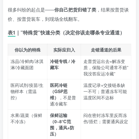
很多纠纷的起点是——
你自己把货归错了类
，结果按普货谈
价、按普货装车，到现场全线翻车。
表1｜”特殊货”快速分类（决定你该走哪条专业通道）
你以为的特殊
实际应归入
走错通道的后果
冻品/冷鲜肉/冰淇
冷链专线 / 冷
走普货运出去=解冻变
淋/冷藏面团
藏车
质，保险公司通常不赔”
我没答应运冷藏”
医药试剂/疫苗/生
医药冷链
温度记录+交接链条缺
物样本（需温
（GSP思
一不可；普通冻车可能
控）
维）
，不是普
温度区间不达标
通冷藏车
水果/蔬菜（保鲜
保鲜运输
闷在密封冻车里反而冻
不冷冻）
（0~8℃范
伤/捂烂；需要通风设定
围，通风+防
压）