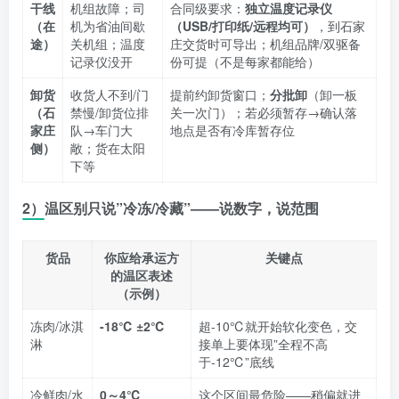
干线
机组故障；司
合同级要求：
独立温度记录仪
（在
机为省油间歇
（USB/打印纸/远程均可）
，到石家
途）
关机组；温度
庄交货时可导出；机组品牌/双驱备
记录仪没开
份可提（不是每家都能给）
卸货
收货人不到/门
提前约卸货窗口；
分批卸
（卸一板
（石
禁慢/卸货位排
关一次门）；若必须暂存→确认落
家庄
队→车门大
地点是否有冷库暂存位
侧）
敞；货在太阳
下等
2）温区别只说”冷冻/冷藏”——说数字，说范围
货品
你应给承运方
关键点
的温区表述
（示例）
冻肉/冰淇
-18℃ ±2℃
超-10℃就开始软化变色，交
淋
接单上要体现”全程不高
于-12℃”底线
冷鲜肉/水
0～4℃
这个区间最危险——稍偏就进