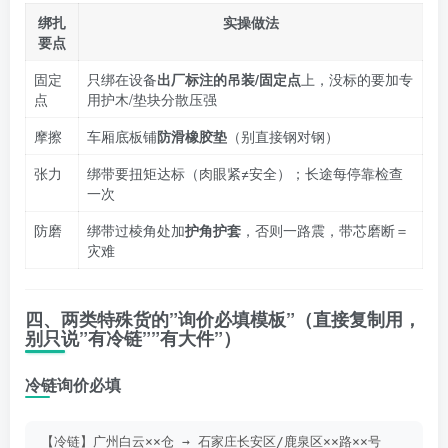
绑扎
实操做法
要点
固定
只绑在设备
出厂标注的吊装/固定点
上，没标的要加专
点
用护木/垫块分散压强
摩擦
车厢底板铺
防滑橡胶垫
（别直接钢对钢）
张力
绑带要扭矩达标（肉眼紧≠安全）；长途每停靠检查
一次
防磨
绑带过棱角处加
护角护套
，否则一路震，带芯磨断＝
灾难
四、两类特殊货的”询价必填模板”（直接复制用，
别只说”有冷链””有大件”）
冷链询价必填
【冷链】广州白云××仓 → 石家庄长安区/鹿泉区××路××号