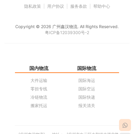
隐私政策
|
用户协议
|
服务条款
|
帮助中心
Copyright © 2026 广州鑫汉物流. All Rights Reserved.
粤ICP备12039300号-2
国内物流
国际物流
仓
大件运输
国际海运
仓
零担专线
国际空运
同
冷链物流
国际快递
货
搬家托运
报关清关
货