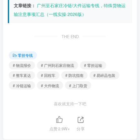
文章链接：
广州至石家庄冷链/大件运输专线，特殊货物运
输注意事项汇总（一线实操·2026版）
THE END
零担专线
# 物流报价
# 广州到石家庄物流
# 零担运输
# 整车直达
# 回程车
# 防坑指南
# 易碎品包装
# 冷链运输
# 大件物流
# 上门取货
喜欢就支持一下吧
点赞
2.9W+
分享