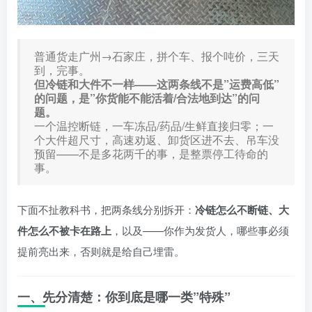
普通货走广州→石家庄，拼个车、报个吨价，三天
到，完事。
但冷链和大件不一样——这两条线不是”运费高低”
的问题，是”你货能不能活着/合法地到达”的问
题。
一个温控断链，一车冻品/药品/生鲜直接归零；一
个大件超尺寸，高速劝返、卸货区进不去、吊车没
预留——不是多花两千的事，是整票停工待命的
事。
下面不扯教科书，把两条线分别拆开：
冷链怎么不断链、大
件怎么不被卡在路上
，以及——你作为发货人，哪些事必须
提前亮出来，否则就是给自己埋雷。
一、先分清楚：你到底是哪一类”特殊”