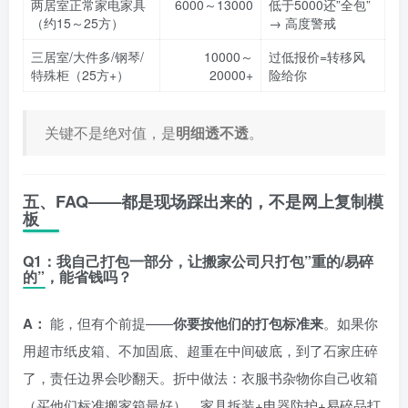
两居室正常家电家具
6000～13000
低于5000还”全包”
（约15～25方）
→ 高度警戒
三居室/大件多/钢琴/
10000～
过低报价=转移风
特殊柜（25方+）
20000+
险给你
关键不是绝对值，是
明细透不透
。
五、FAQ——都是现场踩出来的，不是网上复制模
板
Q1：我自己打包一部分，让搬家公司只打包”重的/易碎
的”，能省钱吗？
A：
能，但有个前提——
你要按他们的打包标准来
。如果你
用超市纸皮箱、不加固底、超重在中间破底，到了石家庄碎
了，责任边界会吵翻天。折中做法：衣服书杂物你自己收箱
（买他们标准搬家箱最好），家具拆装+电器防护+易碎品打