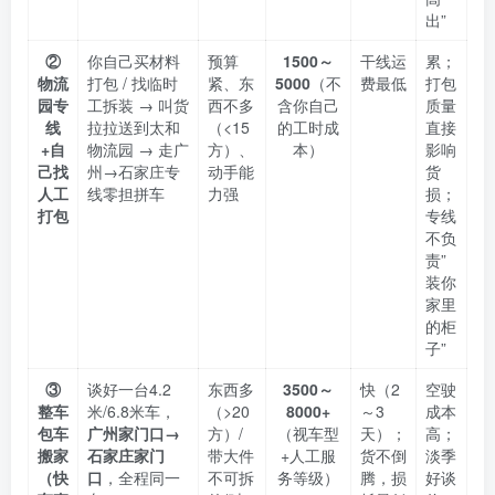
出”
②
你自己买材料
预算
1500～
干线运
累；
物流
打包 / 找临时
紧、东
5000
（不
费最低
打包
园专
工拆装 → 叫货
西不多
含你自己
质量
线
拉拉送到太和
（<15
的工时成
直接
+自
物流园 → 走广
方）、
本）
影响
己找
州→石家庄专
动手能
货
人工
线零担拼车
力强
损；
打包
专线
不负
责”
装你
家里
的柜
子”
③
谈好一台4.2
东西多
3500～
快（2
空驶
整车
米/6.8米车，
（>20
8000+
～3
成本
包车
广州家门口→
方）/
（视车型
天）；
高；
搬家
石家庄家门
带大件
+人工服
货不倒
淡季
（快
口
，全程同一
不可拆
务等级）
腾，损
好谈