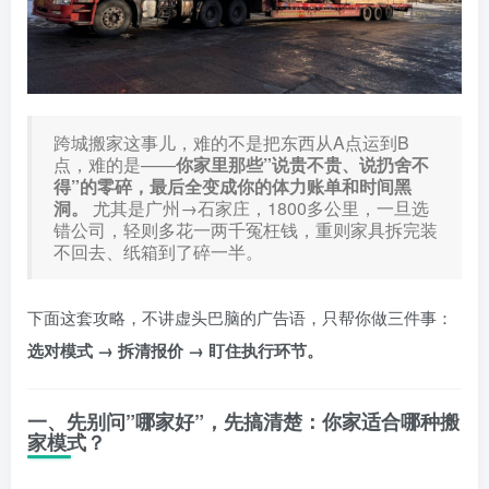
跨城搬家这事儿，难的不是把东西从A点运到B
点，难的是——
你家里那些”说贵不贵、说扔舍不
得”的零碎，最后全变成你的体力账单和时间黑
洞。
尤其是广州→石家庄，1800多公里，一旦选
错公司，轻则多花一两千冤枉钱，重则家具拆完装
不回去、纸箱到了碎一半。
下面这套攻略，不讲虚头巴脑的广告语，只帮你做三件事：
选对模式 → 拆清报价 → 盯住执行环节。
一、先别问”哪家好”，先搞清楚：你家适合哪种搬
家模式？