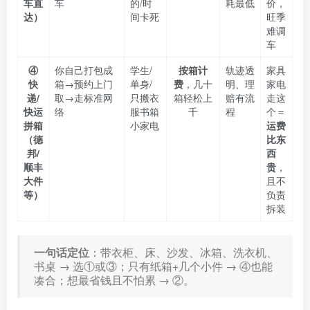
车直
车
的/时
耗最低
价，
达）
间卡死
旺季
难调
车
④
你自己打包成
学生/
按箱计
轨迹透
家具
快
箱→预约上门
单身/
费
，几十
明、理
家电
递/
取→走标准网
只搬衣
箱轻松上
赔有流
走这
快运
络
服书箱
千
程
个＝
拼箱
小家电
运费
（德
比东
邦/
西
顺丰
贵
，
大件
且不
等）
负责
拆装
一句话定位
：带衣柜、床、沙发、冰箱、洗衣机、
书桌 → 选①或③；只有纸箱+几个小件 → ④也能
凑合；想最省钱且不怕累 → ②。