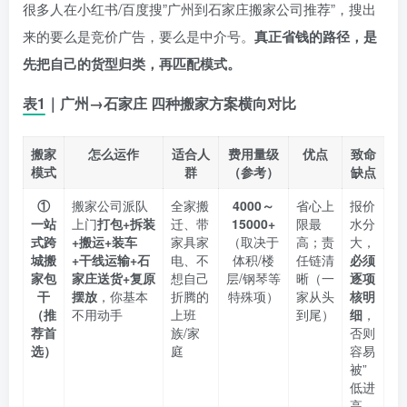
很多人在小红书/百度搜”广州到石家庄搬家公司推荐”，搜出
来的要么是竞价广告，要么是中介号。
真正省钱的路径，是
先把自己的货型归类，再匹配模式。
表1｜广州→石家庄 四种搬家方案横向对比
搬家
怎么运作
适合人
费用量级
优点
致命
模式
群
（参考）
缺点
①
搬家公司派队
全家搬
4000～
省心上
报价
一站
上门
打包+拆装
迁、带
15000+
限最
水分
式跨
+搬运+装车
家具家
（取决于
高；责
大，
城搬
+干线运输+石
电、不
体积/楼
任链清
必须
家包
家庄送货+复原
想自己
层/钢琴等
晰（一
逐项
干
摆放
，你基本
折腾的
特殊项）
家从头
核明
（推
不用动手
上班
到尾）
细
，
荐首
族/家
否则
选）
庭
容易
被”
低进
高