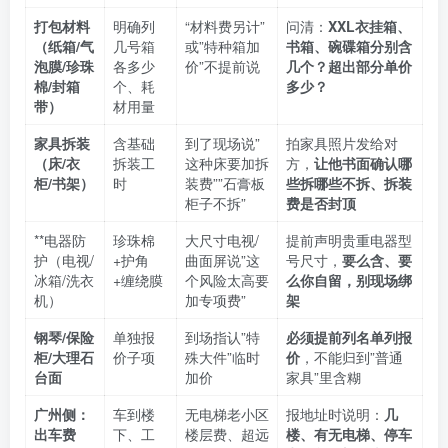
打包材料
明确列
“材料费另计”
问清：
XXL衣挂箱、
（纸箱/气
几号箱
或”特种箱加
书箱、碗碟箱分别含
泡膜/珍珠
各多少
价”不提前说
几个？超出部分单价
棉/封箱
个、耗
多少？
带）
材用量
家具拆装
含基础
到了现场说”
拍家具照片发给对
（床/衣
拆装工
这种床要加拆
方，
让他书面确认哪
柜/书架）
时
装费””石膏板
些拆哪些不拆、拆装
柜子不拆”
费是否封顶
**电器防
珍珠棉
大尺寸电视/
提前声明贵重电器型
护（电视/
+护角
曲面屏说”这
号尺寸，
要么含、要
冰箱/洗衣
+缠绕膜
个风险太高要
么你自留，别现场绑
机）
加专项费”
架
钢琴/保险
单独报
到场指认”特
必须提前列名单列报
柜/大理石
价子项
殊大件”临时
价
，不能归到”普通
台面
加价
家具”里含糊
广州侧：
车到楼
无电梯老小区
报地址时说明：
几
出车费
下、工
楼层费、超远
楼、有无电梯、停车