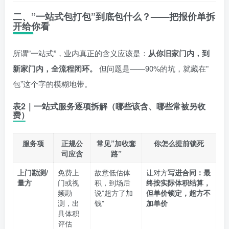
二、”一站式包打包”到底包什么？——把报价单拆
开给你看
所谓”一站式”，业内真正的含义应该是：
从你旧家门内，到
新家门内，全流程闭环。
但问题是——90%的坑，就藏在”
包”这个字的模糊地带。
表2｜一站式服务逐项拆解（哪些该含、哪些常被另收
费）
服务项
正规公
常见”加收套
你怎么提前锁死
司应含
路”
上门勘测/
免费上
故意低估体
让对方
写进合同：最
量方
门或视
积，到场后
终按实际体积结算，
频勘
说”超方了加
但单价锁定，超方不
测，出
钱”
加单价
具体积
评估