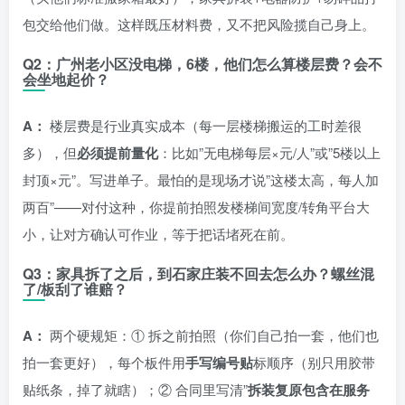
包交给他们做。这样既压材料费，又不把风险揽自己身上。
Q2：广州老小区没电梯，6楼，他们怎么算楼层费？会不
会坐地起价？
A：
楼层费是行业真实成本（每一层楼梯搬运的工时差很
多），但
必须提前量化
：比如”无电梯每层×元/人”或”5楼以上
封顶×元”。写进单子。最怕的是现场才说”这楼太高，每人加
两百”——对付这种，你提前拍照发楼梯间宽度/转角平台大
小，让对方确认可作业，等于把话堵死在前。
Q3：家具拆了之后，到石家庄装不回去怎么办？螺丝混
了/板刮了谁赔？
A：
两个硬规矩：① 拆之前拍照（你们自己拍一套，他们也
拍一套更好），每个板件用
手写编号贴
标顺序（别只用胶带
贴纸条，掉了就瞎）；② 合同里写清”
拆装复原包含在服务