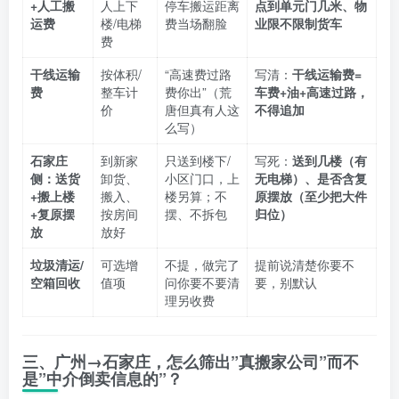
+人工搬
人上下
停车搬运距离
点到单元门几米、物
运费
楼/电梯
费当场翻脸
业限不限制货车
费
干线运输
按体积/
“高速费过路
写清：
干线运输费=
费
整车计
费你出”（荒
车费+油+高速过路，
价
唐但真有人这
不得追加
么写）
石家庄
到新家
只送到楼下/
写死：
送到几楼（有
侧：送货
卸货、
小区门口，上
无电梯）、是否含复
+搬上楼
搬入、
楼另算；不
原摆放（至少把大件
+复原摆
按房间
摆、不拆包
归位）
放
放好
垃圾清运/
可选增
不提，做完了
提前说清楚你要不
空箱回收
值项
问你要不要清
要，别默认
理另收费
三、广州→石家庄，怎么筛出”真搬家公司”而不
是”中介倒卖信息的”？