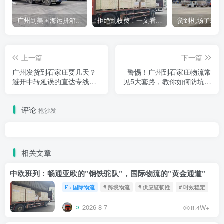
广州到美国海运拼箱多少钱？2024年最新运费构成+隐藏费用避坑指南
拒绝乱收费！一文看懂中国货代计费套路，教你避开所有隐形坑
上一篇
下一篇
广州发货到石家庄要几天？
警惕！广州到石家庄物流常
避开中转延误的直达专线拆
见5大套路，教你如何防坑避
解（2026实地经验版）
雷（2026·一线实操版）
评论
抢沙发
相关文章
中欧班列：畅通亚欧的”钢铁驼队”，国际物流的”黄金通道”
国际物流
# 跨境物流
# 供应链韧性
# 时效稳定
2026-8-7
8.4W+