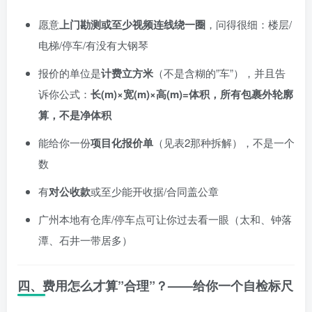
愿意
上门勘测或至少视频连线绕一圈
，问得很细：楼层/
电梯/停车/有没有大钢琴
报价的单位是
计费立方米
（不是含糊的”车”），并且告
诉你公式：
长(m)×宽(m)×高(m)=体积，所有包裹外轮廓
算，不是净体积
能给你一份
项目化报价单
（见表2那种拆解），不是一个
数
有
对公收款
或至少能开收据/合同盖公章
广州本地有仓库/停车点可让你过去看一眼（太和、钟落
潭、石井一带居多）
四、费用怎么才算”合理”？——给你一个自检标尺