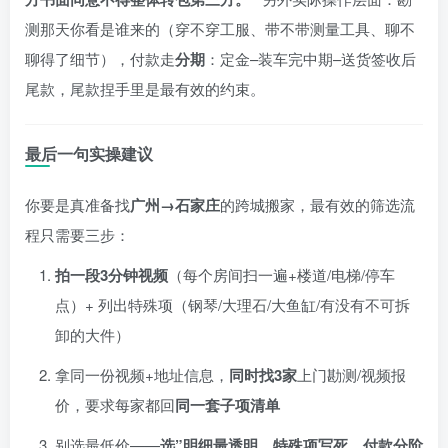
测那天你看是谁来的（穿不穿工服、带不带测量工具、聊不
聊得了细节），付款走
分期
：定金–装车完中期–送货签收后
尾款，尾款捏手里是最有效的约束。
最后一句实操建议
你要是真准备找
广州→石家庄
的跨城搬家，最有效的筛选流
程只需要三步：
拍一段3分钟视频
（每个房间扫一遍+楼道/电梯/停车
点）+ 列出特殊项（钢琴/大理石/大鱼缸/有没有不可拆
卸的大件）
拿同一份视频+地址信息，
同时找3家
上门勘测/视频报
价，要求每家都回
同一套子项清单
别选最低价——
选”明细最透明、特殊项写死、付款分阶