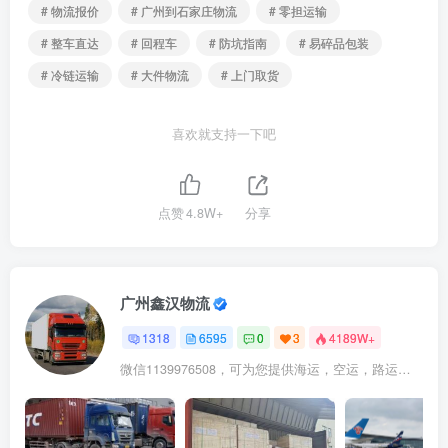
# 物流报价
# 广州到石家庄物流
# 零担运输
# 整车直达
# 回程车
# 防坑指南
# 易碎品包装
# 冷链运输
# 大件物流
# 上门取货
喜欢就支持一下吧
点赞
4.8W+
分享
广州鑫汉物流
1318
6595
0
3
4189W+
微信1139976508，可为您提供海运，空运，路运，铁路运输