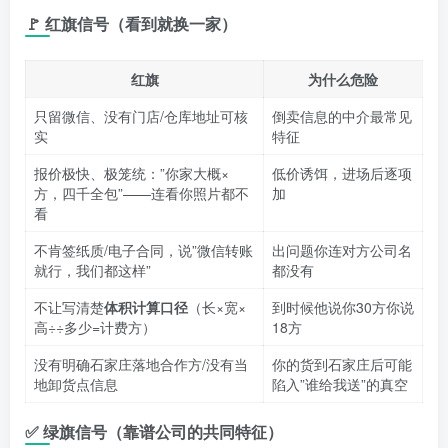
🚩 红旗信号（看到就换一家）
红旗
为什么危险
只留微信、没有门店/仓库地址可核
倒卖信息的中介最常见
实
特征
报价极快、极笼统：”你家大概×
低价诱饵，进场后逐项
方，四千全包”——连看你照片都不
加
看
不肯签纸质/电子合同，说”微信转账
出问题你连对方公司名
就行，我们都这样”
都没有
不让写清楚
体积计算口径
（长×宽×
到时候他说你30方你说
高÷÷多少=计费方）
18方
没有明确石家庄落地合作方/没有当
你的货到石家庄后可能
地卸货点信息
陷入”谁给我送”的真空
✅ 绿旗信号（靠谱公司的共同特征）