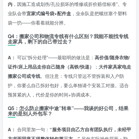
内
，因施工造成划伤/孔位损坏的维修或折价赔偿标准”。专
业队会带
宜家式编号袋+配件盒
，业余队是把螺丝塞个塑料
袋一扔——你看着就能分辨。
Q4：搬家公司和物流专线有什么区别？我能不能找专线
走家具，剩下的自己带过去？
A：
可以”拆分处理”——最聪明的做法是：
高价值/随身衣物/
证件/床上用品走你自己随身（高铁/快递）
；
大件家具家电走
搬家公司或专线
。但注意：专线只管运不管拆装和入户防
护，你要么自己拆好包好，要么单独请个安装工对接。适合
预算紧的人，代价是你的时间+协调成本。
Q5：怎么防止搬家中途”转单”——我谈的好公司，结果
来的是别人外包车？
A：
合同里加一句：
“服务项目由乙方自有团队执行，未经甲
方书面同意不得整体转包第三方。”
另外实际操作层面：勘