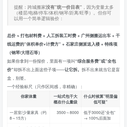
提醒：跨城搬家
没有”统一价目表”
，因为变量太多
（楼层/电梯/停车/体积/钢琴/距离/旺季）。但你可
以用一个简单逻辑验价：
总价 ≈ 打包材料费 + 人工拆装工时费 + 广州侧搬运出车 + 干
线运费的”体积单价×计费方” + 石家庄侧派送入楼 + 特殊项
（钢琴/大理石等）
如果你拿到一份报价，里面有一项叫
“综合服务费”或”全包
价”
却拆不出上面这些子项——
让它拆。
拆不出来就当它是盲
盒，别签。
一个经验标尺（只作区间感，非精确）：
你家体量
一站式包干大
什么时候算”明显偏
概在什么量级
低可疑”
一居室/少量家具（约
3500～8000
低于3000还”全包”
8～15方）
→ 100%后面加