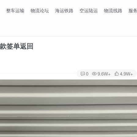
整车运输
物流论坛
海运铁路
空运陆运
物流线路
服
款签单返回
0
9.6W+
4.9W+