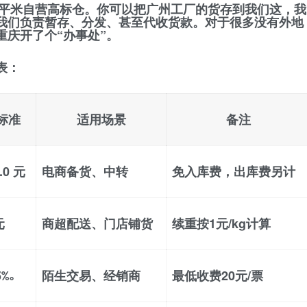
00平米自营高标仓
。你可以把广州工厂的货存到我们这，我
我们负责暂存、分发、甚至
代收货款
。对于很多没有外地
庆开了个“办事处”。
表
：
标准
适用场景
备注
2.0 元
电商备货、中转
免入库费，出库费另计
元
商超配送、门店铺货
续重按1元/kg计算
5‰
陌生交易、经销商
最低收费20元/票