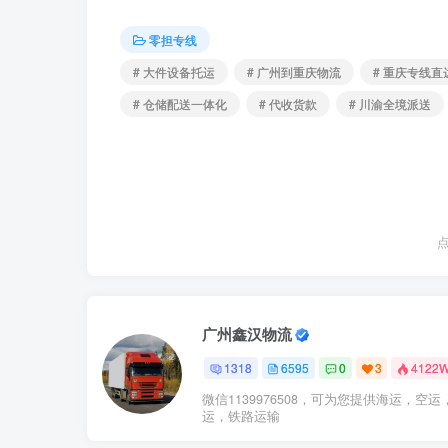
零担专线
# 大件设备托运
# 广州到重庆物流
# 重庆专线直
# 仓储配送一体化
# 代收货款
# 川渝全境派送
广州鑫汉物流
1318
6595
0
3
4122
微信1139976508，可为您提供海运，空运
运，铁路运输