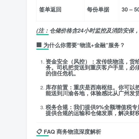
签单返回
每份单据
30 – 5
(注：仓储价格含24小时监控及消防安保
🏢 为什么你需要“物流+金融”服务？
资金安全（风控）
：发传统物流，货
务。司机把货送到重庆客户手里，必
的信任危机。
库存前置
：重庆是西南枢纽。你可以
能送到川渝各地
，体验感比从广州发货
税务合规
：我们提供
9%全额增值税专
提供合规的运输和仓储发票，解决财
📋 FAQ 商务物流深度解析