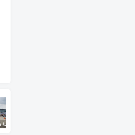
货到机场了却无法清关？海外代理不给力该如何补救？
海运拼箱货代目的港费用有哪些？如何避免隐藏收费
国际物流为什么会延误？常见原因及解决方案