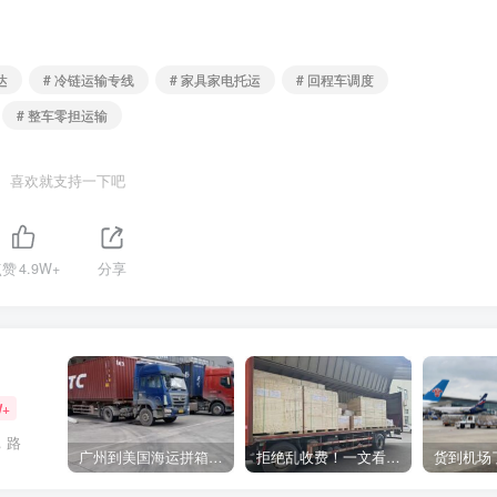
达
# 冷链运输专线
# 家具家电托运
# 回程车调度
# 整车零担运输
喜欢就支持一下吧
点赞
4.9W+
分享
W+
，路
广州到美国海运拼箱多少钱？2024年最新运费构成+隐藏费用避坑指南
拒绝乱收费！一文看懂中国货代计费套路，教你避开所有隐形坑