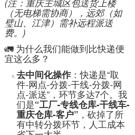
(注：重庆主城区包送货上楼
（无电梯需协商），远郊（如
璧山、江津）需补远程派送
费。)
🚛 为什么我们能做到比快递便
宜这么多？
去中间化操作
：快递是“取
件-网点-分拨-干线-分拨-网
点-派送”，环节多达7个。我
们是
“工厂-专线仓库-干线车-
重庆仓库-客户”
，砍掉了所
有中转分拨环节，人工成本
省下一大半。