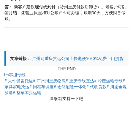
答：
新客户建议
现付
或
到付
（货到重庆付款后卸货）。老客户可以
签
月结
，凭营业执照和对公账户即可办理，账期30天，方便财务做
账。
文章链接：
广州到重庆货运公司比快递便宜60%免费上门提货
THE END
零担专线
# 大件设备托运
# 广州到重庆物流
# 重庆专线直达
# 冷链运输专线
#
家具家电托运
# 回程车调度
# 仓储配送一体化
# 代收货款
# 川渝全境
派送
# 整车零担运输
喜欢就支持一下吧