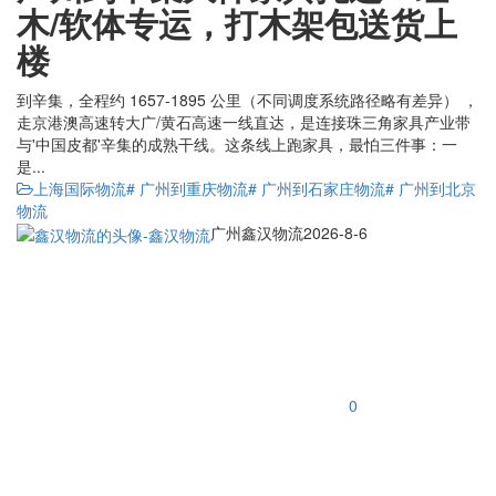
木/软体专运，打木架包送货上
楼
到辛集，全程约 1657-1895 公里（不同调度系统路径略有差异） ，
走京港澳高速转大广/黄石高速一线直达，是连接珠三角家具产业带
与'中国皮都'辛集的成熟干线。这条线上跑家具，最怕三件事：一
是...
上海国际物流
# 广州到重庆物流
# 广州到石家庄物流
# 广州到北京
物流
广州鑫汉物流
2026-8-6
0