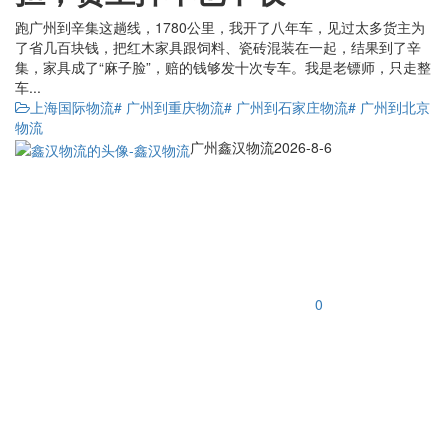
跑广州到辛集这趟线，1780公里，我开了八年车，见过太多货主为
了省几百块钱，把红木家具跟饲料、瓷砖混装在一起，结果到了辛
集，家具成了“麻子脸”，赔的钱够发十次专车。我是老镖师，只走整
车...
上海国际物流
# 广州到重庆物流
# 广州到石家庄物流
# 广州到北京
物流
广州鑫汉物流
2026-8-6
0