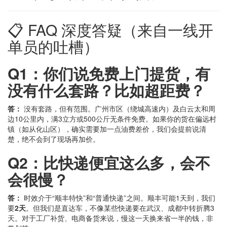
📋 FAQ 深度答疑（来自一线开
单员的吐槽）
Q1：你们说免费上门提货，有
没有什么套路？比如超距费？
答：
没有套路，但有范围。广州市区（绕城高速内）及白云太和周
边10公里内，满3立方或500公斤无条件免费。如果你的货在偏远村
镇（如从化山区），确实需要加一点油费差价，我们会提前说清
楚，绝不会到了现场再加价。
Q2：比快递便宜这么多，会不
会很慢？
答：
时效介于“顺丰特快”和“普通快递”之间。顺丰可能1天到，我们
要
2天
。但我们是直达车，不像某些快递要在武汉、成都中转折腾3
天。对于工厂补货、电商备货来说，慢这一天换来省一半的钱，非