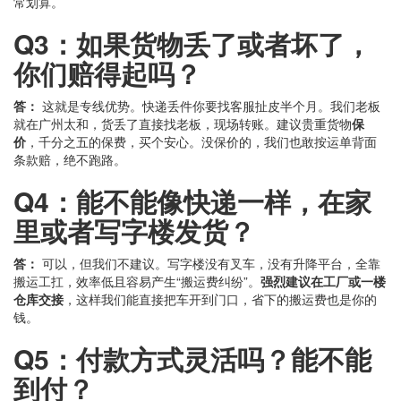
常划算。
Q3：如果货物丢了或者坏了，
你们赔得起吗？
答：
这就是专线优势。快递丢件你要找客服扯皮半个月。我们老板
就在广州太和，货丢了直接找老板，现场转账。建议贵重货物
保
价
，千分之五的保费，买个安心。没保价的，我们也敢按运单背面
条款赔，绝不跑路。
Q4：能不能像快递一样，在家
里或者写字楼发货？
答：
可以，但我们不建议。写字楼没有叉车，没有升降平台，全靠
搬运工扛，效率低且容易产生“搬运费纠纷”。
强烈建议在工厂或一楼
仓库交接
，这样我们能直接把车开到门口，省下的搬运费也是你的
钱。
Q5：付款方式灵活吗？能不能
到付？