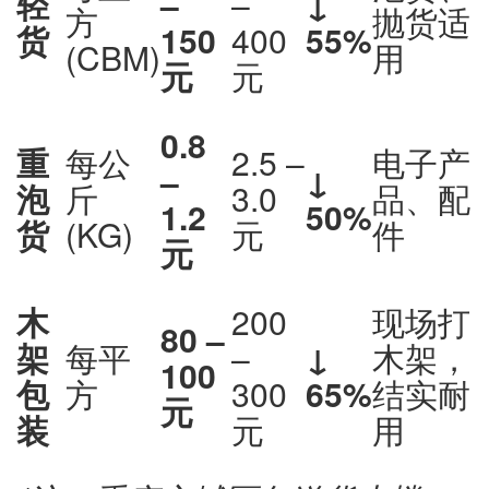
轻
–
–
↓
方
抛货适
货
150
400
55%
(CBM)
用
元
元
0.8
重
每公
2.5 –
电子产
–
↓
泡
斤
3.0
品、配
1.2
50%
货
(KG)
元
件
元
木
200
现场打
80 –
架
每平
–
↓
木架，
100
包
方
300
65%
结实耐
元
装
元
用