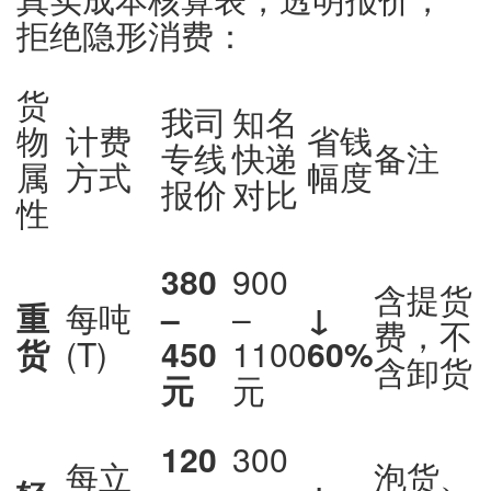
拒绝隐形消费：
货
我司
知名
物
计费
省钱
专线
快递
备注
属
方式
幅度
报价
对比
性
380
900
含提货
重
每吨
–
–
↓
费，不
货
(T)
450
1100
60%
含卸货
元
元
120
300
每立
泡货、