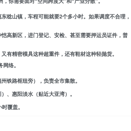
州，你需要面对
“空间跨度大”
和
“产业分散”
。
惠东稔山镇，车程可能就要2个多小时。如果调度不合理，
仲恺高新区，进门登记、安检、甚至需要押运员证件，普
，又有精密模具这种超重件，还有鞋材这种轻抛货。
务网络。
惠州铁路枢纽旁），负责全市集散。
圳）、惠阳淡水（贴近大亚湾）。
小时覆盖。