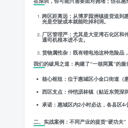
在深圳，你可能只需要面对拥堵；但在惠
跨区距离远
：从博罗园洲镇提货送到
光是空驶成本就能吃掉利润。
厂区管理严
：尤其是大亚湾石化区和
通司机根本进不去。
货物属性杂
：既有锂电池这种危险品
我们的破局之道
：构建了
“一核两翼”
的服
核心枢纽
：位于惠城区小金口街道（
西区支点
：仲恺沥林镇（贴近东莞深
承诺
：惠城区内2小时必达，各县区4
二、实战案例：不同产业的提货“硬功夫”