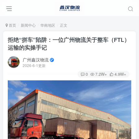
首页
新闻中心
华南地区
正文
拒绝“拼车”陷阱：一位广州物流关于整车（FTL）
运输的实操手记
广州鑫汉物流
2026-6-1更新
0
7.2W+
4.9W+