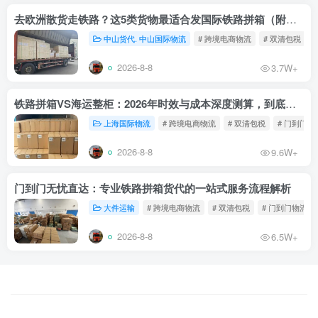
去欧洲散货走铁路？这5类货物最适合发国际铁路拼箱（附禁运清单）
中山货代. 中山国际物流
# 跨境电商物流
# 双清包税
2026-8-8
3.7W+
铁路拼箱VS海运整柜：2026年时效与成本深度测算，到底能省多少钱？
上海国际物流
# 跨境电商物流
# 双清包税
# 门到门物
2026-8-8
9.6W+
门到门无忧直达：专业铁路拼箱货代的一站式服务流程解析
大件运输
# 跨境电商物流
# 双清包税
# 门到门物流
2026-8-8
6.5W+