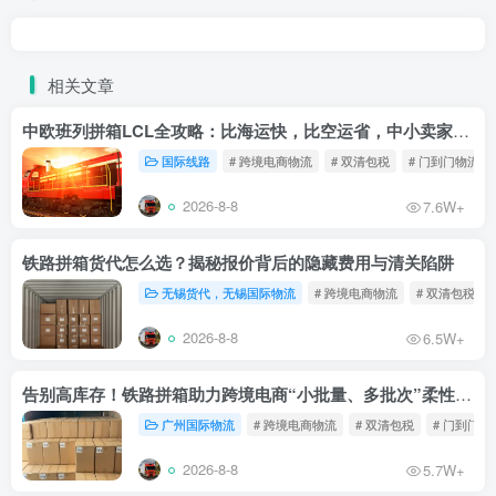
相关文章
中欧班列拼箱LCL全攻略：比海运快，比空运省，中小卖家的物流新宠！
国际线路
# 跨境电商物流
# 双清包税
# 门到门物流
2026-8-8
7.6W+
铁路拼箱货代怎么选？揭秘报价背后的隐藏费用与清关陷阱
无锡货代，无锡国际物流
# 跨境电商物流
# 双清包税
2026-8-8
6.5W+
告别高库存！铁路拼箱助力跨境电商“小批量、多批次”柔性补货
广州国际物流
# 跨境电商物流
# 双清包税
# 门到门物
2026-8-8
5.7W+