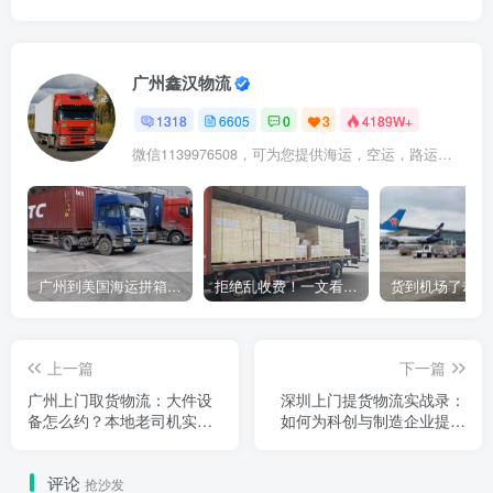
广州鑫汉物流
1318
6605
0
3
4189W+
微信1139976508，可为您提供海运，空运，路运，铁路运输
广州到美国海运拼箱多少钱？2024年最新运费构成+隐藏费用避坑指南
拒绝乱收费！一文看懂中国货代计费套路，教你避开所有隐形坑
上一篇
下一篇
广州上门取货物流：大件设
深圳上门提货物流实战录：
备怎么约？本地老司机实话
如何为科创与制造企业提供
实说
确定性交付
评论
抢沙发