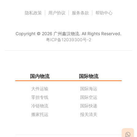
隐私政策
|
用户协议
|
服务条款
|
帮助中心
Copyright © 2026 广州鑫汉物流. All Rights Reserved.
粤ICP备12039300号-2
国内物流
国际物流
仓
大件运输
国际海运
仓
零担专线
国际空运
同
冷链物流
国际快递
货
搬家托运
报关清关
货