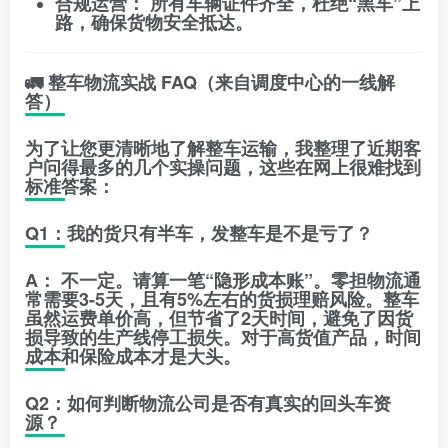
合规运营：
所有车辆证件齐全，杜绝“黑车”上
路，确保货物安全抵达。
🚛 整车物流实战 FAQ（来自调度中心的一线解
答）
为了让您更清晰地了解整车运输，我整理了近期客
户问得最多的几个实操问题，这些在网上很难找到
标准答案：
Q1：我的货只有半车，发整车是不是亏了？
A：
不一定。请算一笔“隐形成本账”。零担物流通
常需要3-5天，且有5%左右的货损理赔风险。整车
虽然运费单价高，但节省了2天时间，避免了因货
损导致的生产线停工损失。对于高货值产品，时间
成本和保险成本才是大头。
Q2：如何判断物流公司是否有真实的回头车资
源？