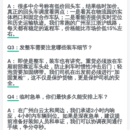
A：
很多中介号称有低价回头车，结果临时加价。
真正的回头车调度看两点：一是看其在物流园的实
体档口和固定合作车队；二是看能否提供实时定位
和历史运输轨迹。我们常跑的广州至江浙沪线路，
每天都有稳定的返程车，价格能比市场价低15%左
右。
Q3：发整车需要注意哪些装车细节？
A：
即使是整车，装车也有讲究。重货必须放在车
厢前部靠近车头处，防止刹车时惯性冲击后门；轻
泡货要加固绑带。我们司机在出发前必须进行“加
固复检”，这不仅是保护货物，更是保护司机的安
全。
Q4：临时急单，你们最快多久能安排上车？
A：
在广州白云太和周边，我们承诺2小时内响
应，4小时内车辆到位。如果是深夜急单，建议提
前准备好装卸人员和单证，我们可以协调夜间通行
手续，争分夺秒。