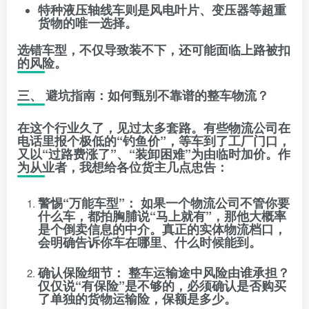
特种液压轴线车
则是风电叶片、变压器等超重
货物的唯一选择。
选错车型，不仅导致装不下，还可能面临上路被扣
的风险。
三、 避坑指南：如何甄别不靠谱的整车物流？
在这个行业久了，见过太多套路。有些物流公司在
电话里报个极低的“钓鱼价”，等车到了工厂门口，
又以“过路费涨了”、“装卸困难”为由临时加价。作
为从业者，我想给各位货主几点忠告：
警惕“万能车型”：
如果一个物流公司不管你要
什么车，都拍胸脯说“马上就有”，那他大概率
是个倒卖信息的中介。真正的实体物流档口，
会明确告诉你车在哪里、什么时候能到。
确认保险细节：
整车运输途中风险由谁承担？
仅仅说“有保险”是不够的，必须确认是否购买
了单独的货物运输险，保额是多少。