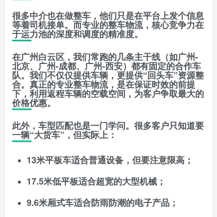
很多中介也在做整车，他们只是在平台上发个信息
等着司机接单。而专业的整车物流，核心竞争力在
于
运力池的深度
和
调度的精准度
。
在广州白云区，我们常跑的几条主干线（如广州-
北京、广州-成都、广州-西安）都有固定的合作车
队。我们不仅仅提供车辆，更提供
“回头车”资源整
合
。真正的专业整车物流，是在保证时效的前提
下，利用返程车辆的空载空间，为客户争取最大的
价格优惠。
此外，车型匹配也是一门学问。很多客户只知道要
一辆“大货车”，但实际上：
13米平板车
适合普通设备，但要注意限高；
17.5米低平板
适合超宽的大型机械；
9.6米厢式车
适合防雨防潮的电子产品；