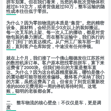
拼车划算。但在我们看来，当您的单批次货物体积
超过8-10立方，或者货值超过50万，整车运输的隐
性成本往往低于零担。
为什么？因为零担物流的本质是“集货”。您的精密
设备、原材料，会经历至少3次以上的装卸搬运。
每一次叉车的上架、每一次人工的挪动，都是对货
物包装的暴力测试。而在整车运输中，我们执行的
是“门到门”的直达模式。从广州工厂装车那一刻
起，直到客户仓库卸货，中途没有任何停顿。
就在上个月，我们接了一个佛山顺德发往江苏苏州
的数控机床订单。客户原本想找零担拼车，算下来
运费省了2000块。但我们给出的方案是整车直
达。为什么？因为这台机器精度极高，哪怕是微小
的震动都可能导致校准偏移。最终客户采纳了我们
的方案，虽然运费高了点，但省去了到货后重新校
准的8000元费用和一周的停机等待时间。这笔
账，聪明的老板都会算。
二、 整车物流的核心壁垒：不仅仅是车，更是调
度