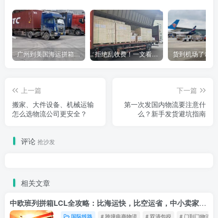
广州到美国海运拼箱多少钱？2024年最新运费构成+隐藏费用避坑指南
拒绝乱收费！一文看懂中国货代计费套路，教你避开所有隐形坑
上一篇
下一篇
搬家、大件设备、机械运输
第一次发国内物流要注意什
怎么选物流公司更安全？
么？新手发货避坑指南
评论
抢沙发
相关文章
中欧班列拼箱LCL全攻略：比海运快，比空运省，中小卖家的物流新宠！
国际线路
# 跨境电商物流
# 双清包税
# 门到门物流