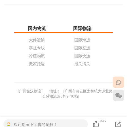
国内物流
国际物流
仓
大件运输
国际海运
仓
零担专线
国际空运
同
冷链物流
国际快递
货
搬家托运
报关清关
货
[广州鑫汉物流]
地址：
[广州市白云区太和镇大源北路
长盛物流园E栋9-10档]
3.3W+
欢迎您留下宝贵的见解！