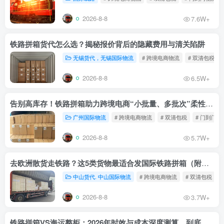
2026-8-8
7.6W+
铁路拼箱货代怎么选？揭秘报价背后的隐藏费用与清关陷阱
无锡货代，无锡国际物流
# 跨境电商物流
# 双清包税
2026-8-8
6.5W+
告别高库存！铁路拼箱助力跨境电商“小批量、多批次”柔性补货
广州国际物流
# 跨境电商物流
# 双清包税
# 门到门物
2026-8-8
5.7W+
去欧洲散货走铁路？这5类货物最适合发国际铁路拼箱（附禁运清单）
中山货代. 中山国际物流
# 跨境电商物流
# 双清包税
2026-8-8
3.7W+
铁路拼箱VS海运整柜：2026年时效与成本深度测算，到底能省多少钱？