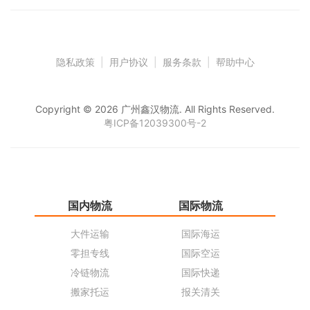
隐私政策
|
用户协议
|
服务条款
|
帮助中心
Copyright © 2026 广州鑫汉物流. All Rights Reserved.
粤ICP备12039300号-2
国内物流
国际物流
仓
大件运输
国际海运
仓
零担专线
国际空运
同
冷链物流
国际快递
货
搬家托运
报关清关
货