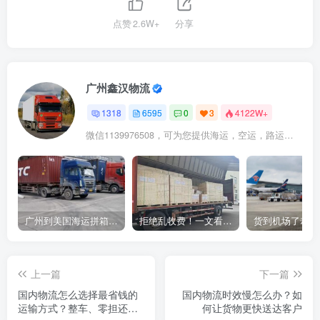
点赞
2.6W+
分享
广州鑫汉物流
1318
6595
0
3
4122W+
微信1139976508，可为您提供海运，空运，路运，铁路运输
广州到美国海运拼箱多少钱？2024年最新运费构成+隐藏费用避坑指南
拒绝乱收费！一文看懂中国货代计费套路，教你避开所有隐形坑
上一篇
下一篇
国内物流怎么选择最省钱的
国内物流时效慢怎么办？如
运输方式？整车、零担还是
何让货物更快送达客户