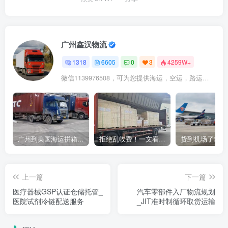
广州鑫汉物流
1318
6605
0
3
4259W+
微信1139976508，可为您提供海运，空运，路运，铁路运输
广州到美国海运拼箱多少钱？2024年最新运费构成+隐藏费用避坑指南
拒绝乱收费！一文看懂中国货代计费套路，教你避开所有隐形坑
上一篇
下一篇
医疗器械GSP认证仓储托管_
汽车零部件入厂物流规划
医院试剂冷链配送服务
_JIT准时制循环取货运输