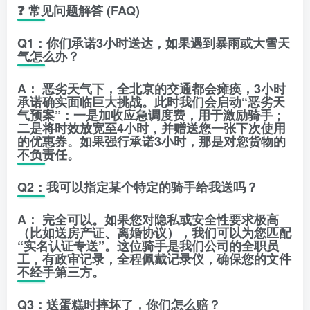
❓ 常见问题解答 (FAQ)
Q1：你们承诺3小时送达，如果遇到暴雨或大雪天
气怎么办？
A：
恶劣天气下，全北京的交通都会瘫痪，3小时
承诺确实面临巨大挑战。此时我们会启动
“恶劣天
气预案”
：一是加收应急调度费，用于激励骑手；
二是将时效放宽至4小时，并赠送您一张下次使用
的优惠券。如果强行承诺3小时，那是对您货物的
不负责任。
Q2：我可以指定某个特定的骑手给我送吗？
A：
完全可以。如果您对隐私或安全性要求极高
（比如送房产证、离婚协议），我们可以为您匹配
“实名认证专送”
。这位骑手是我们公司的全职员
工，有政审记录，全程佩戴记录仪，确保您的文件
不经手第三方。
Q3：送蛋糕时摔坏了，你们怎么赔？