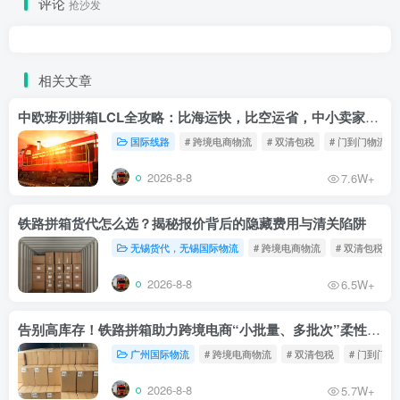
评论
抢沙发
相关文章
中欧班列拼箱LCL全攻略：比海运快，比空运省，中小卖家的物流新宠！
国际线路
# 跨境电商物流
# 双清包税
# 门到门物流
2026-8-8
7.6W+
铁路拼箱货代怎么选？揭秘报价背后的隐藏费用与清关陷阱
无锡货代，无锡国际物流
# 跨境电商物流
# 双清包税
2026-8-8
6.5W+
告别高库存！铁路拼箱助力跨境电商“小批量、多批次”柔性补货
广州国际物流
# 跨境电商物流
# 双清包税
# 门到门物
2026-8-8
5.7W+