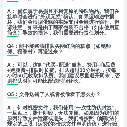
A：
蛋糕属于易损且不易复原的特殊物品。我们在
接单时会进行
“外观无损”
确认。如果运输途中损
坏，我们会根据蛋糕的实际支付金额进行赔付。但
请注意，如果是由于商家包装不合格（如未使用直
筒盒）导致的损坏，我们需要进行责任划分。
Q4：能不能帮我排队买网红店的糕点（如鲍师
傅、稻香村）再送过来？
A：
可以，这叫
“代买+配送”
服务。费用=商品费
+跑腿费+排队时长费。排队超过30分钟的，按每
小时50元收取排队费。我们建议尽量避开周末，否
则排队时间可能比配送时间还长。
Q5：文件送错了人或者被偷看了怎么办？
A：
针对机密文件，我们使用
“一次性防伪封签”
。
一旦贴上，撕开即毁，无法复原。如果因为我们的
原因导致文件泄露或遗失，我们将按照《邮政法》
规定的上限（运费的3倍或文件声明价值）进行赔