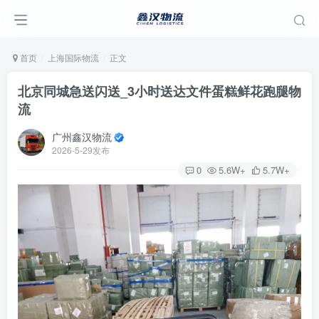
首页
上海国际物流
正文
北京同城急送闪送_3小时送达文件蛋糕鲜花跑腿物
流
广州鑫汉物流
2026-5-29发布
0
5.6W+
5.7W+