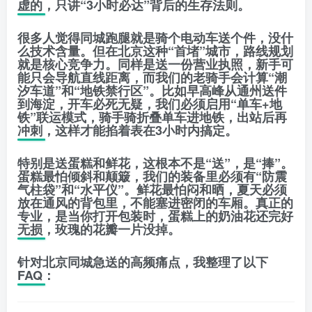
虚的，只讲
“3小时必达”
背后的生存法则。
很多人觉得同城跑腿就是骑个电动车送个件，没什
么技术含量。但在北京这种“首堵”城市，
路线规划
就是核心竞争力。同样是送一份营业执照，新手可
能只会导航直线距离，而我们的老骑手会计算
“潮
汐车道”
和
“地铁禁行区”
。比如早高峰从通州送件
到海淀，开车必死无疑，我们必须启用
“单车+地
铁”
联运模式，骑手骑折叠单车进地铁，出站后再
冲刺，这样才能掐着表在3小时内搞定。
特别是送
蛋糕和鲜花
，这根本不是“送”，是
“捧”
。
蛋糕最怕倾斜和颠簸，我们的装备里必须有
“防震
气柱袋”
和
“水平仪”
。鲜花最怕闷和晒，夏天必须
放在通风的背包里，不能塞进密闭的车厢。真正的
专业，是当你打开包装时，蛋糕上的奶油花还完好
无损，玫瑰的花瓣一片没掉。
针对北京同城急送的高频痛点，我整理了以下
FAQ：