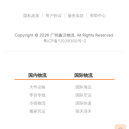
隐私政策
|
用户协议
|
服务条款
|
帮助中心
Copyright © 2026 广州鑫汉物流. All Rights Reserved.
粤ICP备12039300号-2
国内物流
国际物流
仓
大件运输
国际海运
仓
零担专线
国际空运
同
冷链物流
国际快递
货
搬家托运
报关清关
货