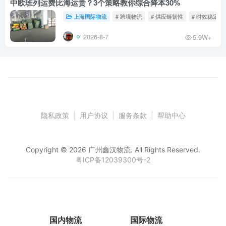
中欧班列运费比海运贵？3个策略教你综合降本30%
上海国际物流
# 跨境物流
# 供应链韧性
# 时效稳定
2026-8-7
5.9W+
隐私政策
|
用户协议
|
服务条款
|
帮助中心
Copyright © 2026 广州鑫汉物流. All Rights Reserved.
粤ICP备12039300号-2
国内物流
国际物流
仓