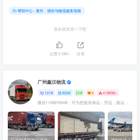
帮助中心 - 查件、报价与物流服务指南
喜欢就支持一下吧
点赞
3.5W+
分享
广州鑫汉物流
1318
6595
0
3
4189W+
微信1139976508，可为您提供海运，空运，路运，铁路运输
广州到美国海运拼箱多少钱？2024年最新运费构成+隐藏费用避坑指南
拒绝乱收费！一文看懂中国货代计费套路，教你避开所有隐形坑