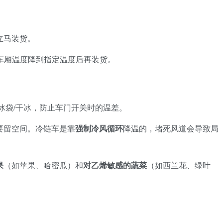
立马装货。
车厢温度降到指定温度后再装货。
冰袋/干冰，防止车门开关时的温差。
要留空间。冷链车是靠
强制冷风循环
降温的，堵死风道会导致局
果
（如苹果、哈密瓜）和
对乙烯敏感的蔬菜
（如西兰花、绿叶