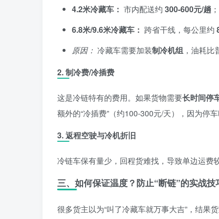
4.2米冷藏车：
市内配送约
300-600元/趟
6.8米/9.6米冷藏车：
跨省干线，每公里约
原因：
冷藏车需要加装
制冷机组
，油耗比普
2. 制冷费/冷插费
这是冷链特有的费用。如果货物需要
长时间停
额外的“冷插费”（约100-300元/天），因为
3. 返程空驶与冷机折旧
冷链车保有量少，回程货难找，导致单边运费
三、如何保证温度？防止“断链”的实战技
很多货主以为“叫了冷藏车就万事大吉”，结果