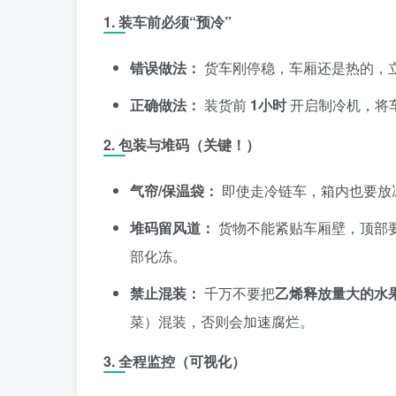
1. 装车前必须“预冷”
错误做法：
货车刚停稳，车厢还是热的，
正确做法：
装货前
1小时
开启制冷机，将
2. 包装与堆码（关键！）
气帘/保温袋：
即使走冷链车，箱内也要放
堆码留风道：
货物不能紧贴车厢壁，顶部
部化冻。
禁止混装：
千万不要把
乙烯释放量大的水
菜）混装，否则会加速腐烂。
3. 全程监控（可视化）