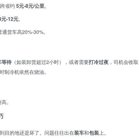
；跨省约
5元-8元/公里
。
8元-12元
。
通货车高20%-30%。
车等待
（如装卸货超过2小时），或者需要
打冷过夜
，司机会收取
停车时制冷机依然在烧油。
较高。
巧
货到目的地还是坏了。问题往往出在
装车
和
包装
上。