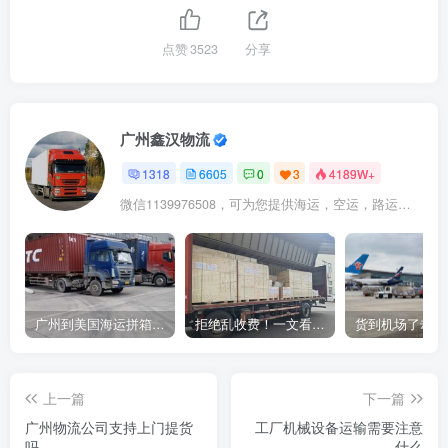
点赞
3523
分享
广州鑫汉物流
1318
6605
0
3
4189W+
微信1139976508，可为您提供海运，空运，路运，铁路运输
广州到美国海运拼箱多少钱？2024年最新运费构成+隐藏费用避坑指南
拒绝乱收费！一文看懂中国货代计费套路，教你避开所有隐形坑
上一篇
下一篇
广州物流公司支持上门提货
工厂机械设备运输需要注意
吗
什么