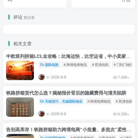
评论
抢沙发
相关文章
中欧班列拼箱LCL全攻略：比海运快，比空运省，中小卖家的物流新宠！
国际线路
# 跨境电商物流
# 双清包税
# 门到门物流
2026-8-8
7.6W+
铁路拼箱货代怎么选？揭秘报价背后的隐藏费用与清关陷阱
无锡货代，无锡国际物流
# 跨境电商物流
# 双清包税
2026-8-8
6.5W+
告别高库存！铁路拼箱助力跨境电商“小批量、多批次”柔性补货
广州国际物流
# 跨境电商物流
# 双清包税
# 门到门物