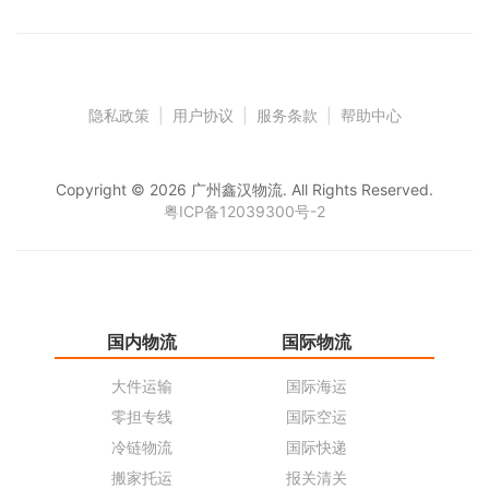
隐私政策
|
用户协议
|
服务条款
|
帮助中心
Copyright © 2026 广州鑫汉物流. All Rights Reserved.
粤ICP备12039300号-2
国内物流
国际物流
仓
大件运输
国际海运
仓
零担专线
国际空运
同
冷链物流
国际快递
货
搬家托运
报关清关
货