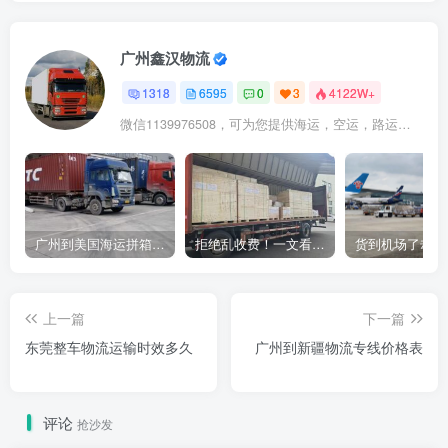
广州鑫汉物流
1318
6595
0
3
4122W+
微信1139976508，可为您提供海运，空运，路运，铁路运输
广州到美国海运拼箱多少钱？2024年最新运费构成+隐藏费用避坑指南
拒绝乱收费！一文看懂中国货代计费套路，教你避开所有隐形坑
上一篇
下一篇
东莞整车物流运输时效多久
广州到新疆物流专线价格表
评论
抢沙发