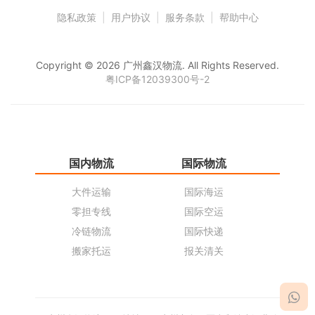
隐私政策
|
用户协议
|
服务条款
|
帮助中心
Copyright © 2026 广州鑫汉物流. All Rights Reserved.
粤ICP备12039300号-2
国内物流
国际物流
仓
大件运输
国际海运
仓
零担专线
国际空运
同
冷链物流
国际快递
货
搬家托运
报关清关
货