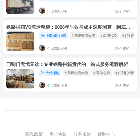
2026-8-8
3.7W+
铁路拼箱VS海运整柜：2026年时效与成本深度测算，到底能省多少钱？
上海国际物流
# 跨境电商物流
# 双清包税
# 门到门物
2026-8-8
9.6W+
门到门无忧直达：专业铁路拼箱货代的一站式服务流程解析
大件运输
# 跨境电商物流
# 双清包税
# 门到门物流
2026-8-8
6.5W+
隐私政策
|
用户协议
|
服务条款
|
帮助中心