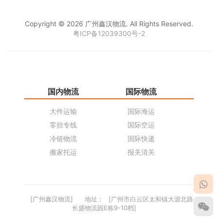
Copyright © 2026 广州鑫汉物流. All Rights Reserved.
粤ICP备12039300号-2
国内物流
国际物流
仓
大件运输
国际海运
仓
零担专线
国际空运
同
冷链物流
国际快递
货
搬家托运
报关清关
货
[广州鑫汉物流]
地址：
[广州市白云区太和镇大源北路
长盛物流园E栋9-10档]