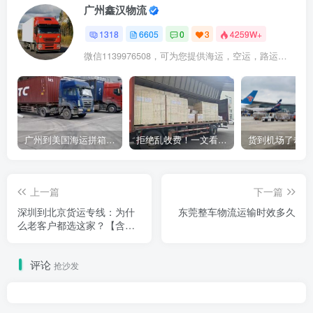
广州鑫汉物流
1318
6605
0
3
4259W+
微信1139976508，可为您提供海运，空运，路运，铁路运输
广州到美国海运拼箱多少钱？2024年最新运费构成+隐藏费用避坑指南
拒绝乱收费！一文看懂中国货代计费套路，教你避开所有隐形坑
上一篇
下一篇
深圳到北京货运专线：为什
东莞整车物流运输时效多久
么老客户都选这家？【含真
实轨迹图】
评论
抢沙发