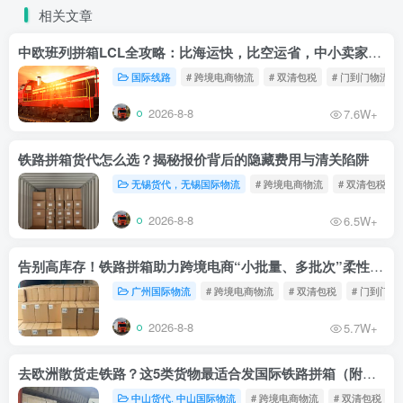
相关文章
中欧班列拼箱LCL全攻略：比海运快，比空运省，中小卖家的物流新宠！
国际线路
# 跨境电商物流
# 双清包税
# 门到门物流
2026-8-8
7.6W+
铁路拼箱货代怎么选？揭秘报价背后的隐藏费用与清关陷阱
无锡货代，无锡国际物流
# 跨境电商物流
# 双清包税
2026-8-8
6.5W+
告别高库存！铁路拼箱助力跨境电商“小批量、多批次”柔性补货
广州国际物流
# 跨境电商物流
# 双清包税
# 门到门物
2026-8-8
5.7W+
去欧洲散货走铁路？这5类货物最适合发国际铁路拼箱（附禁运清单）
中山货代. 中山国际物流
# 跨境电商物流
# 双清包税