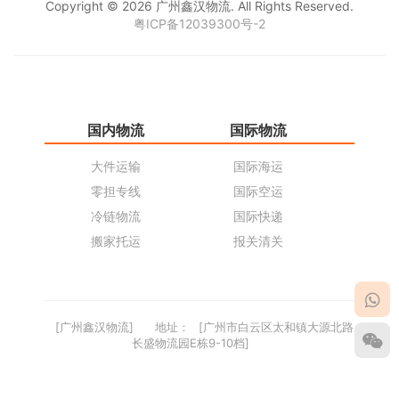
Copyright © 2026 广州鑫汉物流. All Rights Reserved.
粤ICP备12039300号-2
国内物流
国际物流
仓
大件运输
国际海运
仓
零担专线
国际空运
同
冷链物流
国际快递
货
搬家托运
报关清关
货
[广州鑫汉物流]
地址：
[广州市白云区太和镇大源北路
长盛物流园E栋9-10档]