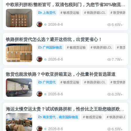
中欧班列拼柜/整柜皆可，双清包税到门，为您节省30%物流成本！
上海货代
# 敏感货运输
# 铁路拼箱LCL
# 散货铁路
2026-8-6
5.6W+
铁路拼柜货代怎么选？避开这些坑，出货更省心！
广州国际物流
# 敏感货运输
# 铁路拼箱LCL
# 散货铁
2026-8-6
7.7W+
散货也能发铁路？中欧亚拼箱直达，小批量补货首选渠道
广州货代
# 敏感货运输
# 铁路拼箱LCL
# 散货铁路
2026-8-6
6.3W+
海运太慢空运太贵？试试铁路拼柜，性价比之王助您稳抓欧洲市场
南京货代，南京国际物流
# 敏感货运输
# 铁路拼箱LCL
2026-8-6
6.5W+