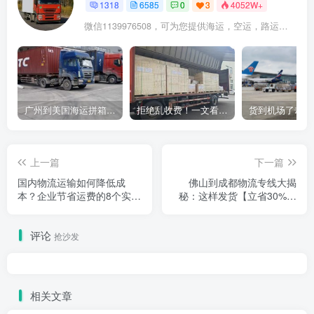
1318
6585
0
3
4052W+
微信1139976508，可为您提供海运，空运，路运，铁路运输
广州到美国海运拼箱多少钱？2024年最新运费构成+隐藏费用避坑指南
拒绝乱收费！一文看懂中国货代计费套路，教你避开所有隐形坑
上一篇
下一篇
国内物流运输如何降低成
佛山到成都物流专线大揭
本？企业节省运费的8个实用
秘：这样发货【立省30%运
方法
费】！
评论
抢沙发
相关文章