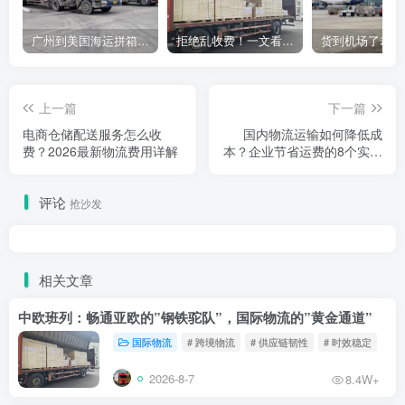
广州到美国海运拼箱多少钱？2024年最新运费构成+隐藏费用避坑指南
拒绝乱收费！一文看懂中国货代计费套路，教你避开所有隐形坑
上一篇
下一篇
电商仓储配送服务怎么收
国内物流运输如何降低成
费？2026最新物流费用详解
本？企业节省运费的8个实用
方法
评论
抢沙发
相关文章
中欧班列：畅通亚欧的”钢铁驼队”，国际物流的”黄金通道”
国际物流
# 跨境物流
# 供应链韧性
# 时效稳定
2026-8-7
8.4W+