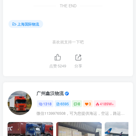
THE END
上海国际物流
喜欢就支持一下吧
点赞
5249
分享
广州鑫汉物流
1318
6595
0
3
4189W+
微信1139976508，可为您提供海运，空运，路运，铁路运输