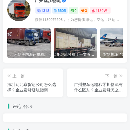
广州鑫汉物流
1318
6605
0
3
4189W+
微信1139976508，可为您提供海运，空运，路运，铁路运输
广州到美国海运拼箱多少钱？2024年最新运费构成+隐藏费用避坑指南
拒绝乱收费！一文看懂中国货代计费套路，教你避开所有隐形坑
上一篇
下一篇
深圳到北京货运公司怎么选
广州整车运输和零担物流有
择？企业发货避坑指南
什么区别？企业发货怎么选
择更省钱？
评论
抢沙发