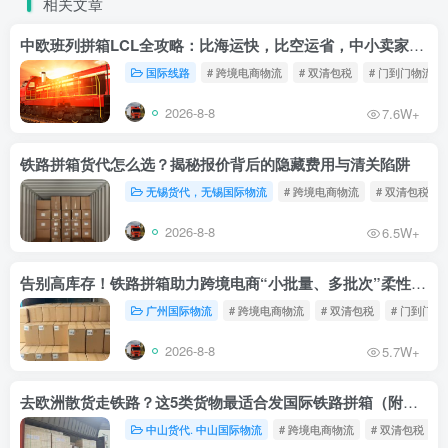
相关文章
中欧班列拼箱LCL全攻略：比海运快，比空运省，中小卖家的物流新宠！
国际线路
# 跨境电商物流
# 双清包税
# 门到门物流
2026-8-8
7.6W+
铁路拼箱货代怎么选？揭秘报价背后的隐藏费用与清关陷阱
无锡货代，无锡国际物流
# 跨境电商物流
# 双清包税
2026-8-8
6.5W+
告别高库存！铁路拼箱助力跨境电商“小批量、多批次”柔性补货
广州国际物流
# 跨境电商物流
# 双清包税
# 门到门物
2026-8-8
5.7W+
去欧洲散货走铁路？这5类货物最适合发国际铁路拼箱（附禁运清单）
中山货代. 中山国际物流
# 跨境电商物流
# 双清包税