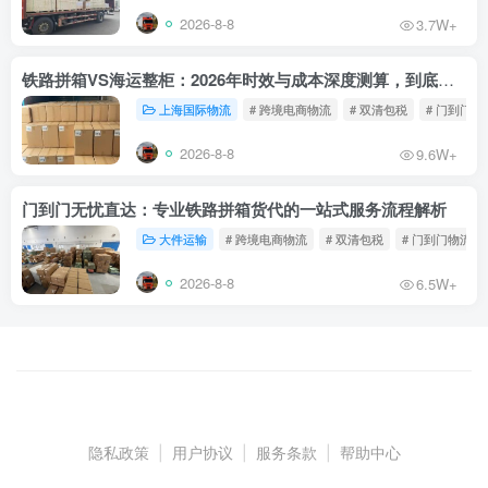
2026-8-8
3.7W+
铁路拼箱VS海运整柜：2026年时效与成本深度测算，到底能省多少钱？
上海国际物流
# 跨境电商物流
# 双清包税
# 门到门物
2026-8-8
9.6W+
门到门无忧直达：专业铁路拼箱货代的一站式服务流程解析
大件运输
# 跨境电商物流
# 双清包税
# 门到门物流
2026-8-8
6.5W+
隐私政策
|
用户协议
|
服务条款
|
帮助中心