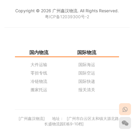
Copyright © 2026 广州鑫汉物流. All Rights Reserved.
粤ICP备12039300号-2
国内物流
国际物流
仓
大件运输
国际海运
仓
零担专线
国际空运
同
冷链物流
国际快递
货
搬家托运
报关清关
货
[广州鑫汉物流]
地址：
[广州市白云区太和镇大源北路
长盛物流园E栋9-10档]