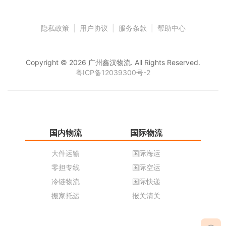
隐私政策
|
用户协议
|
服务条款
|
帮助中心
Copyright © 2026 广州鑫汉物流. All Rights Reserved.
粤ICP备12039300号-2
国内物流
国际物流
仓
大件运输
国际海运
仓
零担专线
国际空运
同
冷链物流
国际快递
货
搬家托运
报关清关
货