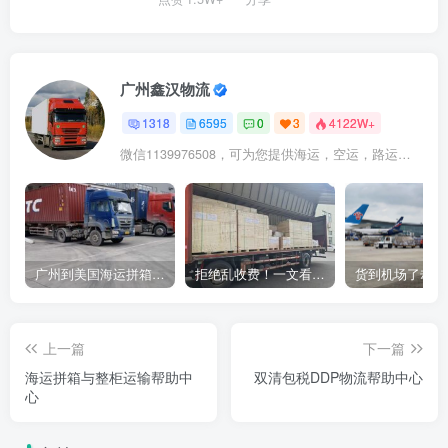
广州鑫汉物流
1318
6595
0
3
4122W+
微信1139976508，可为您提供海运，空运，路运，铁路运输
广州到美国海运拼箱多少钱？2024年最新运费构成+隐藏费用避坑指南
拒绝乱收费！一文看懂中国货代计费套路，教你避开所有隐形坑
上一篇
下一篇
海运拼箱与整柜运输帮助中
双清包税DDP物流帮助中心
心