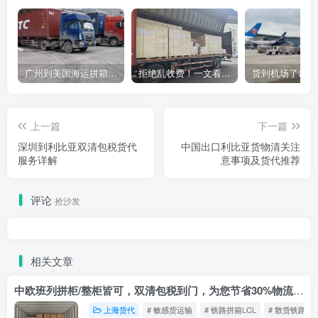
广州到美国海运拼箱多少钱？2024年最新运费构成+隐藏费用避坑指南
拒绝乱收费！一文看懂中国货代计费套路，教你避开所有隐形坑
上一篇
下一篇
深圳到利比亚双清包税货代
中国出口利比亚货物清关注
服务详解
意事项及货代推荐
评论
抢沙发
相关文章
中欧班列拼柜/整柜皆可，双清包税到门，为您节省30%物流成本！
上海货代
# 敏感货运输
# 铁路拼箱LCL
# 散货铁路