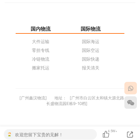
国内物流
国际物流
仓
大件运输
国际海运
仓
零担专线
国际空运
同
冷链物流
国际快递
货
搬家托运
报关清关
货
[广州鑫汉物流]
地址：
[广州市白云区太和镇大源北路
长盛物流园E栋9-10档]
4.5W+
欢迎您留下宝贵的见解！