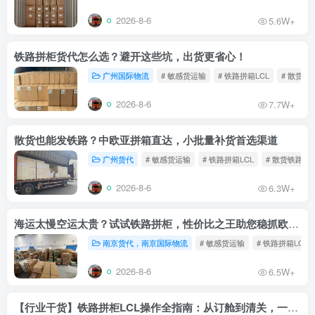
2026-8-6
5.6W+
铁路拼柜货代怎么选？避开这些坑，出货更省心！
广州国际物流
# 敏感货运输
# 铁路拼箱LCL
# 散货铁
2026-8-6
7.7W+
散货也能发铁路？中欧亚拼箱直达，小批量补货首选渠道
广州货代
# 敏感货运输
# 铁路拼箱LCL
# 散货铁路
2026-8-6
6.3W+
海运太慢空运太贵？试试铁路拼柜，性价比之王助您稳抓欧洲市场
南京货代，南京国际物流
# 敏感货运输
# 铁路拼箱LCL
2026-8-6
6.5W+
【行业干货】铁路拼柜LCL操作全指南：从订舱到清关，一文读懂