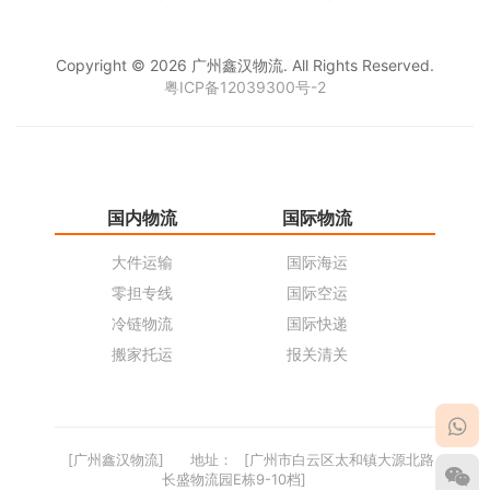
Copyright © 2026 广州鑫汉物流. All Rights Reserved.
粤ICP备12039300号-2
国内物流
国际物流
仓
大件运输
国际海运
仓
零担专线
国际空运
同
冷链物流
国际快递
货
搬家托运
报关清关
货
[广州鑫汉物流]
地址：
[广州市白云区太和镇大源北路
长盛物流园E栋9-10档]