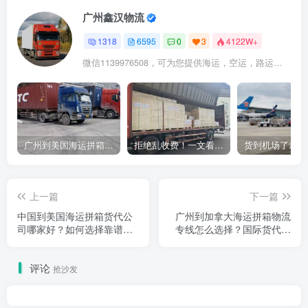
广州鑫汉物流
1318
6595
0
3
4122W+
微信1139976508，可为您提供海运，空运，路运，铁路运输
广州到美国海运拼箱多少钱？2024年最新运费构成+隐藏费用避坑指南
拒绝乱收费！一文看懂中国货代计费套路，教你避开所有隐形坑
上一篇
下一篇
中国到美国海运拼箱货代公
广州到加拿大海运拼箱物流
司哪家好？如何选择靠谱国
专线怎么选择？国际货代运
际物流服务商
输方案详解
评论
抢沙发