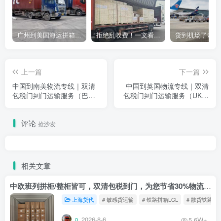
广州到美国海运拼箱多少钱？2024年最新运费构成+隐藏费用避坑指南
拒绝乱收费！一文看懂中国货代计费套路，教你避开所有隐形坑
上一篇
下一篇
中国到南美物流专线｜双清
中国到英国物流专线｜双清
包税门到门运输服务（巴西/
包税门到门运输服务（UK全
智利/秘鲁/哥伦比亚）
境）
评论
抢沙发
相关文章
中欧班列拼柜/整柜皆可，双清包税到门，为您节省30%物流成本！
上海货代
# 敏感货运输
# 铁路拼箱LCL
# 散货铁路
2026-8-6
5.6W+