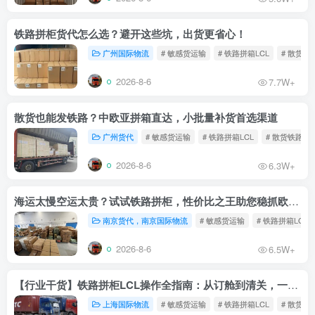
铁路拼柜货代怎么选？避开这些坑，出货更省心！
广州国际物流
# 敏感货运输
# 铁路拼箱LCL
# 散货铁
2026-8-6
7.7W+
散货也能发铁路？中欧亚拼箱直达，小批量补货首选渠道
广州货代
# 敏感货运输
# 铁路拼箱LCL
# 散货铁路
2026-8-6
6.3W+
海运太慢空运太贵？试试铁路拼柜，性价比之王助您稳抓欧洲市场
南京货代，南京国际物流
# 敏感货运输
# 铁路拼箱LCL
2026-8-6
6.5W+
【行业干货】铁路拼柜LCL操作全指南：从订舱到清关，一文读懂
上海国际物流
# 敏感货运输
# 铁路拼箱LCL
# 散货铁