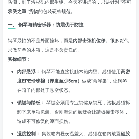
防潮，到了洛杉矶内部生锈。今天不讲虚的，只讲针对
“不可
承受之重”
货物的包装硬核规范。
一、 钢琴与精密乐器：防震优于防撞
钢琴最怕的不是外面撞坏，而是
内部击弦机位移
。很多货代
只做简单的木箱，这是不负责任的。
实操细节：
内部悬浮：
钢琴不能直接接触木箱内壁。必须使用
高密
度EPE珍珠棉（厚度至少5cm）
做成“悬浮巢”，让钢琴
在箱子内部处于悬空状态。
锁键与踏板：
琴键必须用专业锁键条锁死，踏板必须拆
卸下来单独包装。否则海运的颠簸会让踏板撞击琴体，
造成不可修复的漆面损伤。
湿度控制：
集装箱内昼夜温差大。必须在箱内放置
硅胶