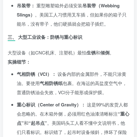
吊装带：
重型雕塑箱外必须安装
吊装带（Webbing
Slings）
。美国工人习惯用叉车插，但如果你的箱子只
能吊，没有带子，他们硬插就会把箱子插烂。
三、 大型工业设备：防锈与重心标识
大型设备（如CNC机床、注塑机）最怕
生锈
和
倾倒
。
实操细节：
气相防锈（VCI）：
设备内部的金属部件，不能只涂黄
油。要使用
气相防锈纸
包裹。在海运的高盐度空气中，
普通防锈油会失效，VCI分子能形成保护膜。
重心标识（Center of Gravity）：
这是99%的发货人都
会忽略的。在木箱外侧，必须用红色油漆清晰标注
“重心
点”
和
“起吊点”
。美国码头工人看不懂中文说明书，他
们只看标识。标识错了，起吊时设备倾斜，摔坏了保险