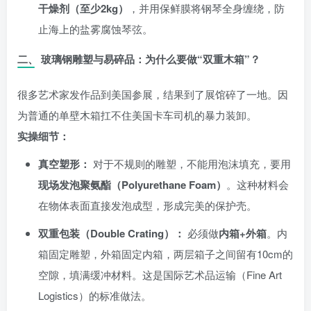
干燥剂（至少2kg）
，并用保鲜膜将钢琴全身缠绕，防
止海上的盐雾腐蚀琴弦。
二、 玻璃钢雕塑与易碎品：为什么要做“双重木箱”？
很多艺术家发作品到美国参展，结果到了展馆碎了一地。因
为普通的单壁木箱扛不住美国卡车司机的暴力装卸。
实操细节：
真空塑形：
对于不规则的雕塑，不能用泡沫填充，要用
现场发泡聚氨酯（Polyurethane Foam）
。这种材料会
在物体表面直接发泡成型，形成完美的保护壳。
双重包装（Double Crating）：
必须做
内箱+外箱
。内
箱固定雕塑，外箱固定内箱，两层箱子之间留有10cm的
空隙，填满缓冲材料。这是国际艺术品运输（Fine Art
Logistics）的标准做法。