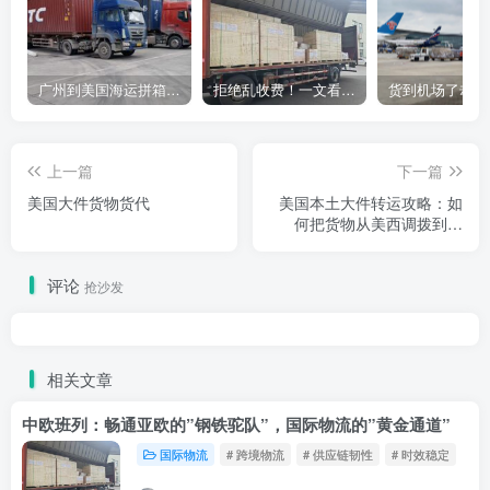
广州到美国海运拼箱多少钱？2024年最新运费构成+隐藏费用避坑指南
拒绝乱收费！一文看懂中国货代计费套路，教你避开所有隐形坑
上一篇
下一篇
美国大件货物货代
美国本土大件转运攻略：如
何把货物从美西调拨到美
东？
评论
抢沙发
相关文章
中欧班列：畅通亚欧的”钢铁驼队”，国际物流的”黄金通道”
国际物流
# 跨境物流
# 供应链韧性
# 时效稳定