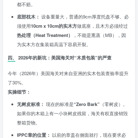
都不赔。
底部枕木：
设备重量大，普通的9cm厚度托盘不够。必
须使用
10cm x 10cm的实木方
做底座，且木方必须经过
热处理（Heat Treatment）
，不能是熏蒸（MB），因
为实木方在集装箱高温下容易开裂。
四、 2026年的新坑：美国海关对“木质包装”的严查
今年（2026年）美国海关对来自亚洲的实木包装查验率提升
了30%。
实操细节：
无树皮标准：
现在的标准是
“Zero Bark”
（零树皮）。
如果你的木箱上有一小块树皮残留，海关有权直接销毁
整箱货物。
IPPC章的位置：
以前的章盖在侧面就行，现在要求必