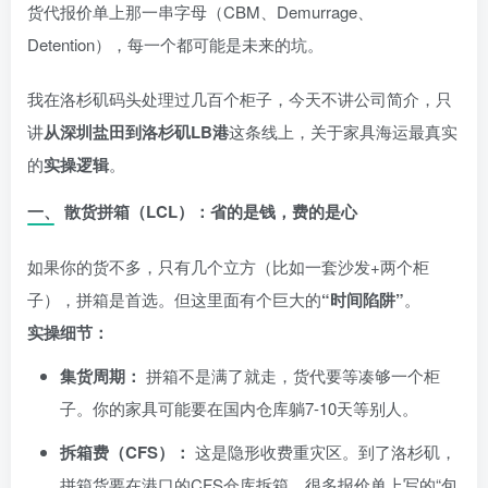
货代报价单上那一串字母（CBM、Demurrage、
Detention），每一个都可能是未来的坑。
我在洛杉矶码头处理过几百个柜子，今天不讲公司简介，只
讲
从深圳盐田到洛杉矶LB港
这条线上，关于家具海运最真实
的
实操逻辑
。
一、 散货拼箱（LCL）：省的是钱，费的是心
如果你的货不多，只有几个立方（比如一套沙发+两个柜
子），拼箱是首选。但这里面有个巨大的
“时间陷阱”
。
实操细节：
集货周期：
拼箱不是满了就走，货代要等凑够一个柜
子。你的家具可能要在国内仓库躺7-10天等别人。
拆箱费（CFS）：
这是隐形收费重灾区。到了洛杉矶，
拼箱货要在港口的CFS仓库拆箱。很多报价单上写的“包