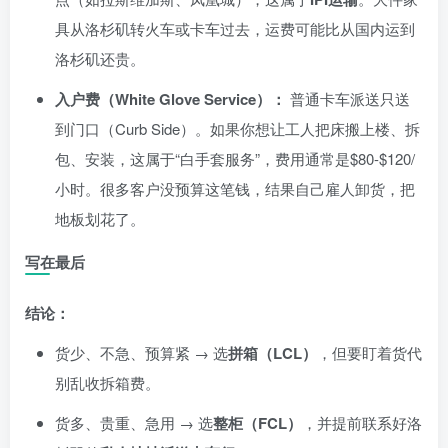
具从洛杉矶转火车或卡车过去，运费可能比从国内运到
洛杉矶还贵。
入户费（White Glove Service）：
普通卡车派送只送
到门口（Curb Side）。如果你想让工人把床搬上楼、拆
包、安装，这属于“白手套服务”，费用通常是$80-$120/
小时。很多客户没预算这笔钱，结果自己雇人卸货，把
地板划花了。
写在最后
结论：
货少、不急、预算紧 → 选
拼箱（LCL）
，但要盯着货代
别乱收拆箱费。
货多、贵重、急用 → 选
整柜（FCL）
，并提前联系好洛