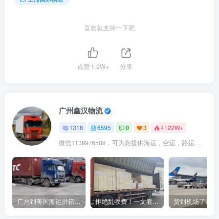
喜欢就支持一下吧
点赞
1.2W+
分享
广州鑫汉物流
1318
6595
0
3
4122W+
微信1139976508，可为您提供海运，空运，路运，铁路运输
广州到美国海运拼箱多少钱？2024年最新运费构成+隐藏费用避坑指南
拒绝乱收费！一文看懂中国货代计费套路，教你避开所有隐形坑