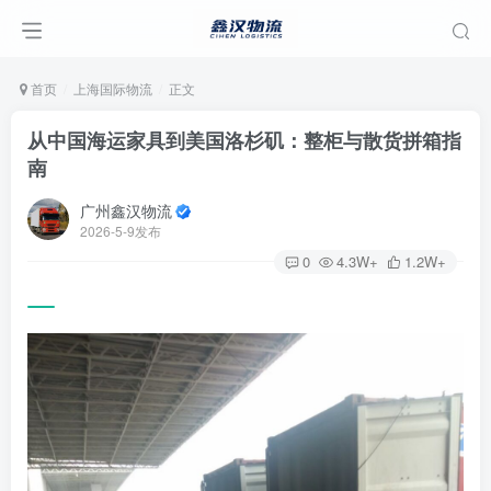
首页
上海国际物流
正文
从中国海运家具到美国洛杉矶：整柜与散货拼箱指
南
广州鑫汉物流
2026-5-9发布
0
4.3W+
1.2W+