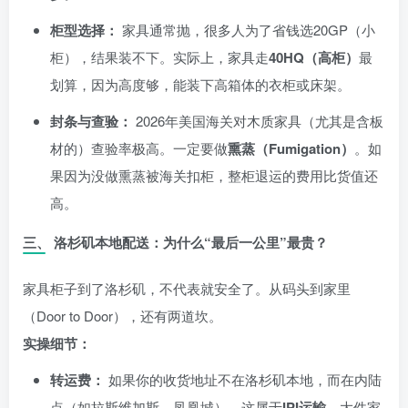
柜型选择：
家具通常抛，很多人为了省钱选20GP（小
柜），结果装不下。实际上，家具走
40HQ（高柜）
最
划算，因为高度够，能装下高箱体的衣柜或床架。
封条与查验：
2026年美国海关对木质家具（尤其是含板
材的）查验率极高。一定要做
熏蒸（Fumigation）
。如
果因为没做熏蒸被海关扣柜，整柜退运的费用比货值还
高。
三、 洛杉矶本地配送：为什么“最后一公里”最贵？
家具柜子到了洛杉矶，不代表就安全了。从码头到家里
（Door to Door），还有两道坎。
实操细节：
转运费：
如果你的收货地址不在洛杉矶本地，而在内陆
点（如拉斯维加斯、凤凰城），这属于
IPI运输
。大件家