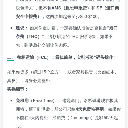
税包清关”，但不包
AMS（反恐申报费）
和
ISF（进口商
安全申报费）
，这两项加起来至少$50-$100。
建议：
如果你走拼箱，一定要确认报价是否包含
“港口
杂费（THC）”
。洛杉矶港的THC涨得飞快，如果不
包，到港后补交能让你肉疼。
二、 整柜运输（FCL）：看似简单，实则考验“码头操作”
如果你货多（超过15个立方），或者家具很贵（比如红木、
真皮），请务必走整柜。
实操细节：
免租期（Free Time）：
这是命门。洛杉矶港现在极其
拥堵，柜子到港后，船公司只给
4天免费堆存期
。如果你
不能在4天内提柜，滞箱费（Demurrage）是$150/天起
步。