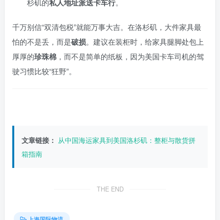
杉矶的
私人地址派送卡车行
。
千万别信“双清包税”就能万事大吉。在洛杉矶，大件家具最
怕的不是丢，而是
破损
。建议在装柜时，给家具腿脚处包上
厚厚的
珍珠棉
，而不是简单的纸板，因为美国卡车司机的驾
驶习惯比较“狂野”。
文章链接：
从中国海运家具到美国洛杉矶：整柜与散货拼
箱指南
THE END
上海国际物流