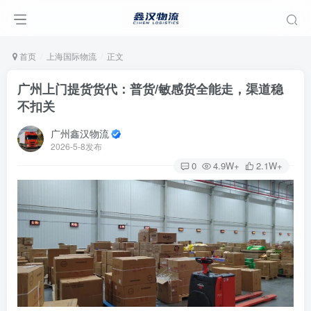
首页
上海国际物流
正文
广州上门提货货代：普货/敏感货全能走，渠道稳
不扣关
广州鑫汉物流
2026-5-8发布
0
4.9W+
2.1W+