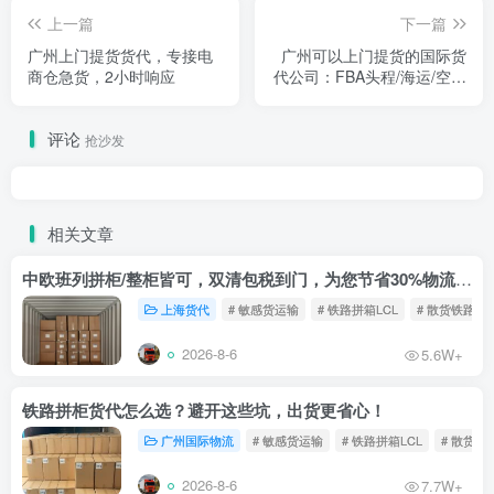
上一篇
下一篇
广州上门提货货代，专接电
广州可以上门提货的国际货
商仓急货，2小时响应
代公司：FBA头程/海运/空运
一站式报价
评论
抢沙发
相关文章
中欧班列拼柜/整柜皆可，双清包税到门，为您节省30%物流成本！
上海货代
# 敏感货运输
# 铁路拼箱LCL
# 散货铁路
2026-8-6
5.6W+
铁路拼柜货代怎么选？避开这些坑，出货更省心！
广州国际物流
# 敏感货运输
# 铁路拼箱LCL
# 散货铁
2026-8-6
7.7W+