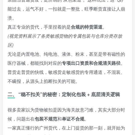
能过去，运气不好，一扣就是一整批，旺季断货直接让人崩
溃。
真正专业的货代，手里捏着的是
合规的特货渠道
。
(视觉资料展示了各类敏感货物的专属包装与仓库分类存放
区)
无论是内置电池、纯电池、液体、粉末，甚至是带有磁性的
医疗器械，都能找到对应的
专项出口资质和合规清关路径
。
普货走普货的快线，敏感货走敏感货的专用通道，不混装、
不瞒报，从源头上掐断扣关的可能。
二、 “稳不扣关”的秘密：定制化包装 + 底层清关逻辑
很多卖家以为货物被扣是因为海关故意刁难，其实大部分时
候，问题出在
包装不规范
和
单证不合规
。
一家真正懂行的广州货代，在上门提货的那一刻，就开始为