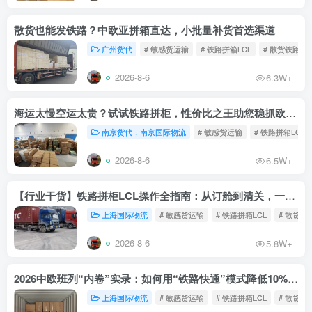
散货也能发铁路？中欧亚拼箱直达，小批量补货首选渠道
广州货代
# 敏感货运输
# 铁路拼箱LCL
# 散货铁路
2026-8-6
6.3W+
海运太慢空运太贵？试试铁路拼柜，性价比之王助您稳抓欧洲市场
南京货代，南京国际物流
# 敏感货运输
# 铁路拼箱LCL
2026-8-6
6.5W+
【行业干货】铁路拼柜LCL操作全指南：从订舱到清关，一文读懂
上海国际物流
# 敏感货运输
# 铁路拼箱LCL
# 散货铁
2026-8-6
5.8W+
2026中欧班列“内卷”实录：如何用“铁路快通”模式降低10%物流成本？
上海国际物流
# 敏感货运输
# 铁路拼箱LCL
# 散货铁