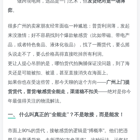
做跨境电商，选品是一门艺术，但
发货绝对是一场博
弈
。
很多广州的卖家朋友经常面临一种尴尬：普货利润薄，发起
来没激情；好不容易找到个爆款敏感货（比如带磁、带电产
品，或者特色食品、液体化妆品），找了一圈货代，要么摇
头说走不了，要么价格高得直接吃掉所有利润。
更让人提心吊胆的是，哪怕货代拍胸脯保证没问题，到了海
关还是可能被扣、被退，甚至直接消失在海面上。
如果你也在受这些苦，那今天聊的这个方向——
广州上门提
货货代，普货/敏感货全能走，渠道稳不扣关
——绝对是你今
年最值得关注的物流解法。
一、 什么叫真正的“全能走”？不是敢接，而是能发！
市面上90%的货代，接敏感货的逻辑是“搏概率”。他们把违
禁品当普通货发，走所谓的“灰色渠道”。这种玩法，运气好