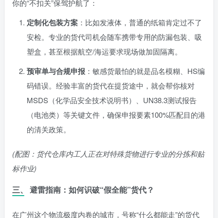
你的“不扣关”保驾护航了：
定制化包装方案
：比如发液体，普通的纸箱肯定过不了
安检。专业的货代司机会随车携带专用的防漏包装、吸
塑盒，甚至根据航空/海运要求现场做加固隔离。
预审单与合规申报
：敏感货最怕的就是品名模糊、HS编
码错误。经验丰富的货代在提货途中，就会帮你核对
MSDS（化学品安全技术说明书）、UN38.3测试报告
（电池类）等关键文件，确保申报要素100%匹配目的港
的清关政策。
(配图：货代仓库内工人正在对特殊货物进行专业的分拣和贴
标作业)
三、 避雷指南：如何识破“假全能”货代？
在广州这个物流极度内卷的城市，号称“什么都能走”的货代