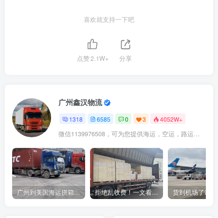
喜欢就支持一下吧
点赞
2.1W+
分享
广州鑫汉物流
1318
6585
0
3
4052W+
微信1139976508，可为您提供海运，空运，路运，铁路运输
广州到美国海运拼箱多少钱？2024年最新运费构成+隐藏费用避坑指南
拒绝乱收费！一文看懂中国货代计费套路，教你避开所有隐形坑