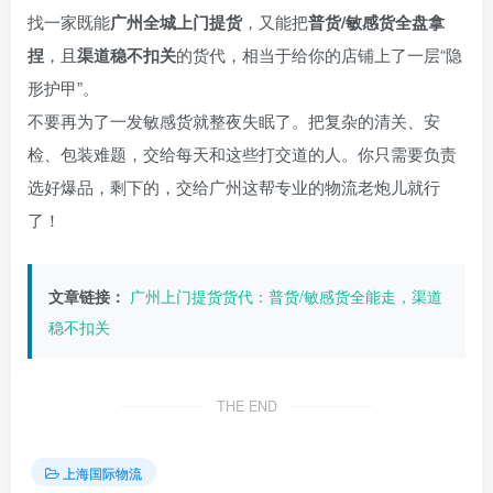
找一家既能
广州全城上门提货
，又能把
普货/敏感货全盘拿
捏
，且
渠道稳不扣关
的货代，相当于给你的店铺上了一层“隐
形护甲”。
不要再为了一发敏感货就整夜失眠了。把复杂的清关、安
检、包装难题，交给每天和这些打交道的人。你只需要负责
选好爆品，剩下的，交给广州这帮专业的物流老炮儿就行
了！
文章链接：
广州上门提货货代：普货/敏感货全能走，渠道
稳不扣关
THE END
上海国际物流