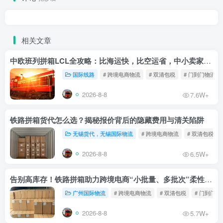
相关文章
中欧班列拼箱LCL全攻略：比海运快，比空运省，中小卖家的物流新宠！
国际线路
# 跨境电商物流
# 双清包税
# 门到门物流
2026-8-8
7.6W+
铁路拼箱货代怎么选？揭秘报价背后的隐藏费用与清关陷阱
无锡货代，无锡国际物流
# 跨境电商物流
# 双清包税
2026-8-8
6.5W+
告别高库存！铁路拼箱助力跨境电商“小批量、多批次”柔性补货
广州国际物流
# 跨境电商物流
# 双清包税
# 门到门物
2026-8-8
5.7W+