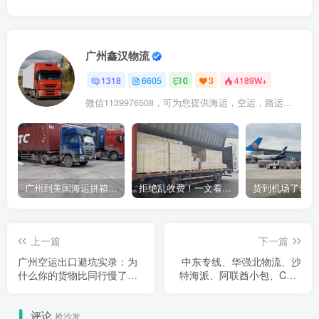
广州鑫汉物流
1318
6605
0
3
4189W+
微信1139976508，可为您提供海运，空运，路运，铁路运输
广州到美国海运拼箱多少钱？2024年最新运费构成+隐藏费用避坑指南
拒绝乱收费！一文看懂中国货代计费套路，教你避开所有隐形坑
上一篇
下一篇
广州空运出口避坑实录：为
中东专线、华强北物流、沙
什么你的货物比同行慢了整
特海派、阿联酋小包、COD
整一周？
代收货款
评论
抢沙发