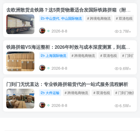
去欧洲散货走铁路？这5类货物最适合发国际铁路拼箱（附禁运清单）
中山货代. 中山国际物流
# 跨境电商物流
# 双清包税
2026-8-8
3.7W+
铁路拼箱VS海运整柜：2026年时效与成本深度测算，到底能省多少钱？
上海国际物流
# 跨境电商物流
# 双清包税
# 门到门物
2026-8-8
9.6W+
门到门无忧直达：专业铁路拼箱货代的一站式服务流程解析
大件运输
# 跨境电商物流
# 双清包税
# 门到门物流
2026-8-8
6.5W+