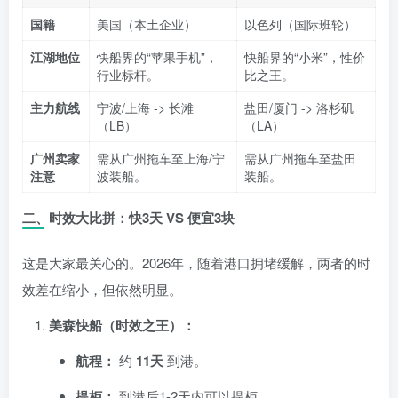
国籍
美国（本土企业）
以色列（国际班轮）
江湖地位
快船界的“苹果手机”，
快船界的“小米”，性价
行业标杆。
比之王。
主力航线
宁波/上海 -> 长滩
盐田/厦门 -> 洛杉矶
（LB）
（LA）
广州卖家
需从广州拖车至上海/宁
需从广州拖车至盐田
注意
波装船。
装船。
二、时效大比拼：快3天 VS 便宜3块
这是大家最关心的。2026年，随着港口拥堵缓解，两者的时
效差在缩小，但依然明显。
美森快船（时效之王）：
航程：
约
11天
到港。
提柜：
到港后1-2天内可以提柜。