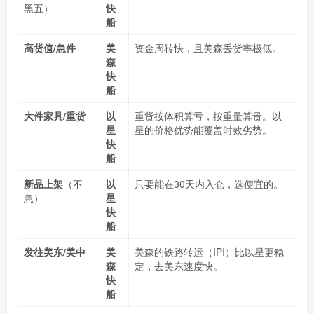
黑五）
快
船
高货值/急件
美
资金周转快，且美森丢货率极低。
森
快
船
大件家具/重货
以
重货按体积算亏，按重量算贵。以
星
星的价格优势能覆盖时效劣势。
快
船
新品上架
（不
以
只要能在30天内入仓，选便宜的。
急）
星
快
船
发往美东/美中
美
美森的铁路转运（IPI）比以星更稳
森
定，去美东速度快。
快
船