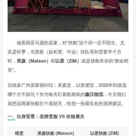
做美国亚马逊的卖家，对“快船”这个词一定不陌生。尤
其是旺季，当普船（如长荣、中远）排队等卸货要半个月
时，
美森（Matson）
和
以星（ZIM）
就是拯救库存的“救命稻
草”。
但很多广州卖家很纠结：美森贵，以星便宜，2026年到底选
哪个才不踩坑？作为每天盯着船期表的
鑫汉物流
，今天我们
就把这两家快船扒个底朝天，给您一份最实在的选择建议。
一、出身背景：老牌贵族 VS 价格屠夫
维度
美森快船 (Matson)
以星快船 (ZIM)