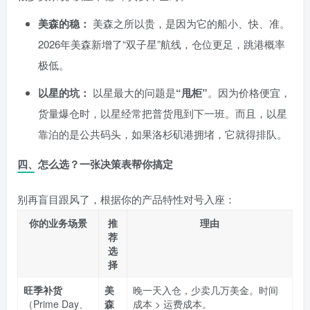
美森的稳：
美森之所以贵，是因为它的船小、快、准。
2026年美森新增了“双子星”航线，仓位更足，跳港概率
极低。
以星的坑：
以星最大的问题是
“甩柜”
。因为价格便宜，
货量爆仓时，以星经常把普货甩到下一班。而且，以星
靠泊的是公共码头，如果洛杉矶港拥堵，它就得排队。
四、怎么选？一张决策表帮你搞定
别再盲目跟风了，根据你的产品特性对号入座：
你的业务场景
推
理由
荐
选
择
旺季补货
美
晚一天入仓，少卖几万美金。时间
（Prime Day、
森
成本 > 运费成本。