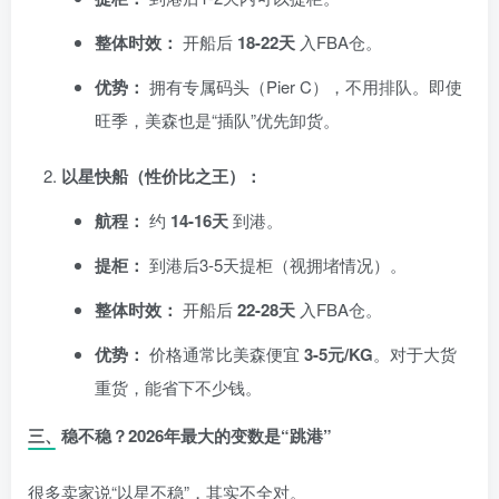
整体时效：
开船后
18-22天
入FBA仓。
优势：
拥有专属码头（Pier C），不用排队。即使
旺季，美森也是“插队”优先卸货。
以星快船（性价比之王）：
航程：
约
14-16天
到港。
提柜：
到港后3-5天提柜（视拥堵情况）。
整体时效：
开船后
22-28天
入FBA仓。
优势：
价格通常比美森便宜
3-5元/KG
。对于大货
重货，能省下不少钱。
三、稳不稳？2026年最大的变数是“跳港”
很多卖家说“以星不稳”，其实不全对。