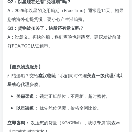
Q2：以星现在还有“免租期”吗？
A：2026年以星的免用箱期（Free Time）通常是14天。如果
您的海外仓提货慢，要小心产生滞箱费。
Q3：货物被扣关了，快船还有意义吗？
A：没意义。再快的船，遇到查验也得趴窝。建议发货前做
好FDA/FCC认证预审。
【鑫汉物流服务】
纠结选船？交给
鑫汉物流
！我们同时代理
美森一级代理
和
以
星核心代理
资质。
美森渠道：
锁定正班船位，不甩柜，超时赔付。
以星渠道：
优先舱位保障，价格全网比价。
立即咨询：
发送您的货量（KG/CBM），获取专属“美森vs
以星”成本测算方案！