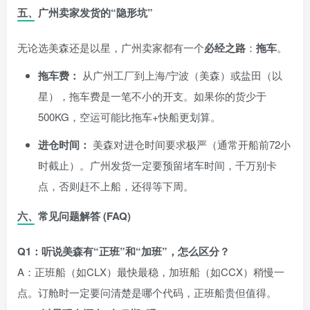
五、广州卖家发货的“隐形坑”
无论选美森还是以星，广州卖家都有一个
必经之路
：
拖车
。
拖车费：
从广州工厂到上海/宁波（美森）或盐田（以
星），拖车费是一笔不小的开支。如果你的货少于
500KG，空运可能比拖车+快船更划算。
进仓时间：
美森对进仓时间要求极严（通常开船前72小
时截止）。广州发货一定要预留堵车时间，千万别卡
点，否则赶不上船，还得等下周。
六、常见问题解答 (FAQ)
Q1：听说美森有“正班”和“加班”，怎么区分？
A：正班船（如CLX）最快最稳，加班船（如CCX）稍慢一
点。订舱时一定要问清楚是哪个代码，正班船贵但值得。