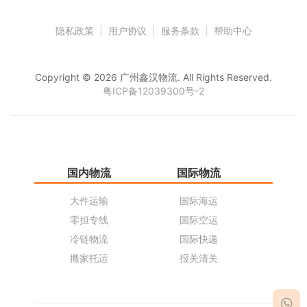
隐私政策
|
用户协议
|
服务条款
|
帮助中心
Copyright © 2026 广州鑫汉物流. All Rights Reserved.
粤ICP备12039300号-2
国内物流
国际物流
仓
大件运输
国际海运
仓
零担专线
国际空运
同
冷链物流
国际快递
货
搬家托运
报关清关
货