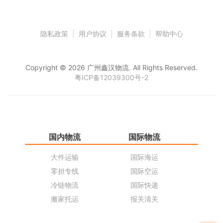
隐私政策
|
用户协议
|
服务条款
|
帮助中心
Copyright © 2026 广州鑫汉物流. All Rights Reserved.
粤ICP备12039300号-2
国内物流
国际物流
仓
大件运输
国际海运
仓
零担专线
国际空运
同
冷链物流
国际快递
货
搬家托运
报关清关
货