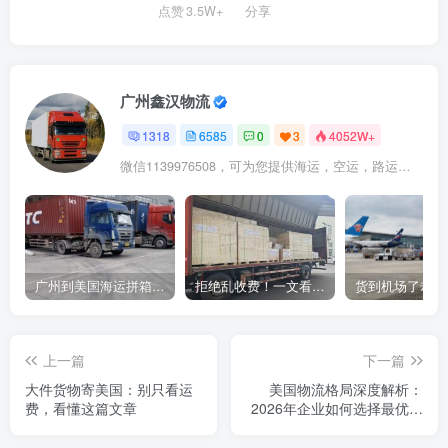
点赞
3.5W+
分享
广州鑫汉物流
1318
6585
0
3
4052W+
微信1139976508，可为您提供海运，空运，路运，铁路运输
广州到美国海运拼箱多少钱？2024年最新运费构成+隐藏费用避坑指南
拒绝乱收费！一文看懂中国货代计费套路，教你避开所有隐形坑
上一篇
下一篇
大件货物寄美国：别只看运
美国物流格局深度解析：
费，看懂这篇文章
2026年企业如何选择最优供
应链合作伙伴