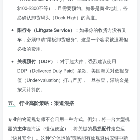
$100-$300不等），且需要预约。如果是商业地址，务
必确认卸货码头（Dock High）的高度。
限行令（Liftgate Service）
：如果你的收货方没有叉
车，必须申请“尾板卸货服务”。这是一个容易被遗漏但
必收的费用。
关税预付（DDP）
：对于超大件，强烈建议使用
DDP（Delivered Duty Paid）条款。美国海关对低报货
值（Under-valuation）打击严厉，一旦被查，滞纳金是
按天计算的。
五、 行业高阶策略：渠道混搭
专业的物流规划师不会只用一种方式。例如，将一台大型机
器的
主体
走海运（慢但便宜），将关键的
易损配件
走空运
（快且安全）。这种“分体运输”策略能有效规避供应链中断