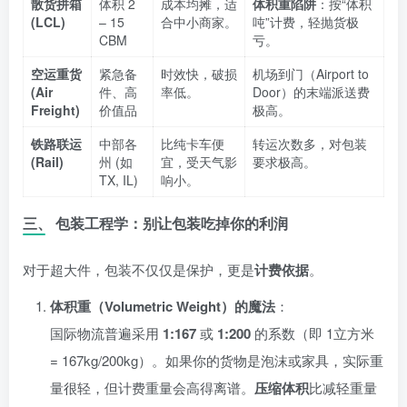
散货拼箱
体积 2
成本均摊，适
体积重陷阱
：按“体积
(LCL)
– 15
合中小商家。
吨”计费，轻抛货极
CBM
亏。
空运重货
紧急备
时效快，破损
机场到门（Airport to
(Air
件、高
率低。
Door）的末端派送费
Freight)
价值品
极高。
铁路联运
中部各
比纯卡车便
转运次数多，对包装
(Rail)
州 (如
宜，受天气影
要求极高。
TX, IL)
响小。
三、 包装工程学：别让包装吃掉你的利润
对于超大件，包装不仅仅是保护，更是
计费依据
。
体积重（Volumetric Weight）的魔法
：
国际物流普遍采用
1:167
或
1:200
的系数（即 1立方米
= 167kg/200kg）。如果你的货物是泡沫或家具，实际重
量很轻，但计费重量会高得离谱。
压缩体积
比减轻重量