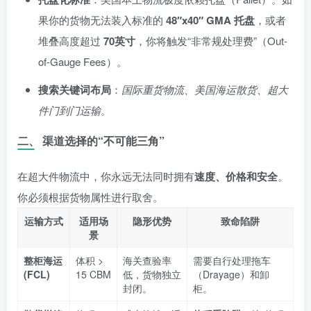
果你的货物无法装入标准的
48″x40″ GMA 托盘
，或者
堆叠高度超过
70英寸
，你将触发“非常规处理费”（Out-
of-Gauge Fees）。
搜索关键词布局
：
国际重货物流、美国海运散货、超大
件门到门运输
。
二、 渠道选择的“不可能三角”
在超大件物流中，你永远无法同时拥有
速度、价格和安全
。
你必须根据货物属性进行取舍。
运输方式
适用场
隐形优势
致命陷阱
景
整柜海运
体积 >
海关查验率
需要自行处理拖车
(FCL)
15 CBM
低，货物独立
（Drayage）和卸
封闭。
柜。