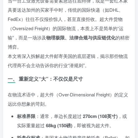
当一台工业激光设备需要紧急运往底特律，或是一套红木家
具要送达加州的买家手中时，传统的国际快递（如DHL、
FedEx）往往不仅报价惊人，甚至直接拒收。超大件货物
（Oversized Freight）的国际物流，本质上不是简单的“运
输”，而是一场涉及
物理极限、法律合规与供应链优化
的精密
博弈。
本文将深入拆解超大件邮寄美国的底层逻辑，揭示那些物流
代理商不会主动告诉你的行业“潜规则”。
一、 重新定义“大”：不仅仅是尺寸
在物流术语中，超大件（Over-Dimensional Freight）的定义
远比你想象的苛刻。
标准界限
：通常，单边长度超过
270cm (108英寸)
，或
实际重量超过
68kg (150磅)
，即被视为超大件。
托盘化标准
：美国本土物流极度依赖托盘（Pallet）。如