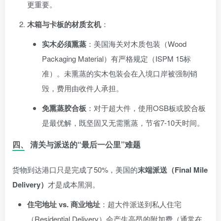
更重要。
木箱与卡板的材质玄机
：
实木必须熏蒸
：美国海关对木质包装（Wood
Packaging Material）有严格规定（ISPM 15标
准）。未熏蒸的实木包装会在入境口岸被强制销
毁，费用由收件人承担。
免熏蒸胶合板
：对于超大件，使用OSB板或胶合板
是最优解，既坚固又无需熏蒸，节省7-10天时间。
四、 清关与派送的“最后一公里”难题
货物到达港口只是完成了50%，美国的
末端派送（Final Mile
Delivery）
才是成本黑洞。
住宅地址 vs. 商业地址
：超大件派送到私人住宅
（Residential Delivery）会产生高昂的附加费（通常在