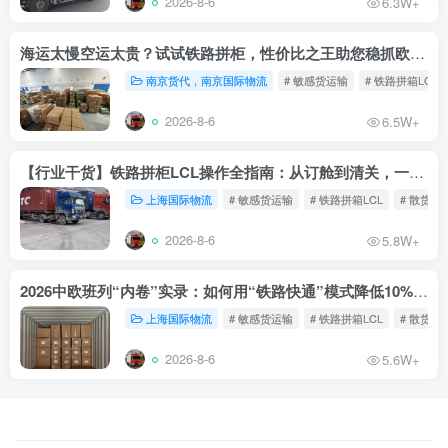
2026-8-6
6.3W+
海运太慢空运太贵？试试铁路拼柜，性价比之王助您稳抓欧洲市场
南京货代，南京国际物流
# 敏感货运输
# 铁路拼箱LCL
2026-8-6
6.5W+
【行业干货】铁路拼柜LCL操作全指南：从订舱到清关，一文读懂
上海国际物流
# 敏感货运输
# 铁路拼箱LCL
# 散货铁
2026-8-6
5.8W+
2026中欧班列“内卷”实录：如何用“铁路快通”模式降低10%物流成本？
上海国际物流
# 敏感货运输
# 铁路拼箱LCL
# 散货铁
2026-8-6
5.6W+