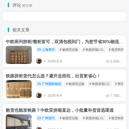
评论
抢沙发
相关文章
中欧班列拼柜/整柜皆可，双清包税到门，为您节省30%物流成本！
上海货代
# 敏感货运输
# 铁路拼箱LCL
# 散货铁路
2026-8-6
5.6W+
铁路拼柜货代怎么选？避开这些坑，出货更省心！
广州国际物流
# 敏感货运输
# 铁路拼箱LCL
# 散货铁
2026-8-6
7.7W+
散货也能发铁路？中欧亚拼箱直达，小批量补货首选渠道
广州货代
# 敏感货运输
# 铁路拼箱LCL
# 散货铁路