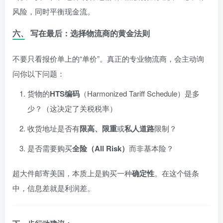
风险，同时平衡现金流。
六、 写在最后：选择物流商的黄金法则
不要只看报价单上的“单价”。真正的专业物流商，会主动询
问你以下问题：
货物的
HTS编码
（Harmonized Tariff Schedule）是多
少？（这决定了关税税率）
收货地址是否有
限高、限重
或
私人道路
限制？
是否需要购买
全险（All Risk）
而非基本险？
超大件邮寄美国，本质上是购买一种
确定性
。在这个链条
中，信息差就是利润差。