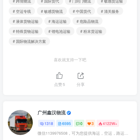
# 跨境物流
# 国际货代
# 门到门物流
# 敏感货运输
# 空运专线
# 敏感货物流
# 中国货代
# 清关服务
# 液体货物运输
# 海运运输
# 危险品物流
# 特殊货物运输
# 锂电池运输
# 粉末货运输
# 国际物流解决方案
喜欢就支持一下吧
点赞
5
分享
广州鑫汉物流
1318
6595
0
3
4122W+
微信1139976508，可为您提供海运，空运，路运，铁路运输