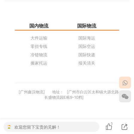
国内物流
国际物流
仓
大件运输
国际海运
仓
零担专线
国际空运
同
冷链物流
国际快递
货
搬家托运
报关清关
货
[广州鑫汉物流]
地址：
[广州市白云区太和镇大源北路
长盛物流园E栋9-10档]
5
欢迎您留下宝贵的见解！