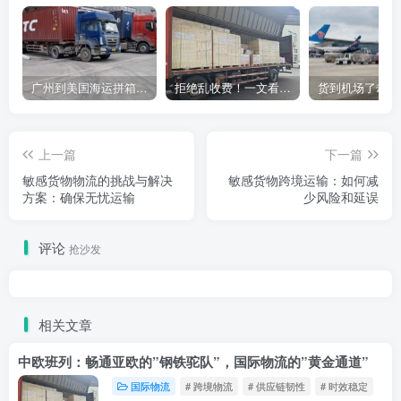
广州到美国海运拼箱多少钱？2024年最新运费构成+隐藏费用避坑指南
拒绝乱收费！一文看懂中国货代计费套路，教你避开所有隐形坑
上一篇
下一篇
敏感货物物流的挑战与解决
敏感货物跨境运输：如何减
方案：确保无忧运输
少风险和延误
评论
抢沙发
相关文章
中欧班列：畅通亚欧的”钢铁驼队”，国际物流的”黄金通道”
国际物流
# 跨境物流
# 供应链韧性
# 时效稳定