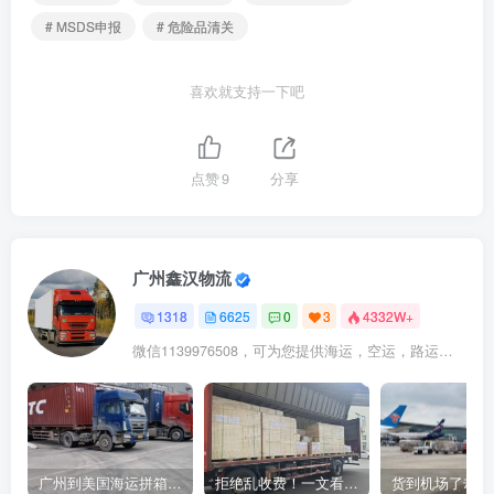
# MSDS申报
# 危险品清关
喜欢就支持一下吧
点赞
9
分享
广州鑫汉物流
1318
6625
0
3
4332W+
微信1139976508，可为您提供海运，空运，路运，铁路运输
广州到美国海运拼箱多少钱？2024年最新运费构成+隐藏费用避坑指南
拒绝乱收费！一文看懂中国货代计费套路，教你避开所有隐形坑