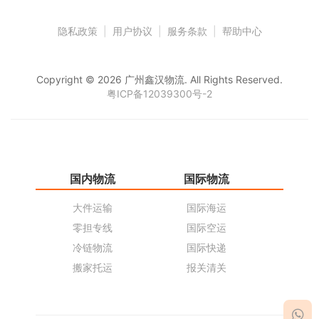
隐私政策
|
用户协议
|
服务条款
|
帮助中心
Copyright © 2026 广州鑫汉物流. All Rights Reserved.
粤ICP备12039300号-2
国内物流
国际物流
仓
大件运输
国际海运
仓
零担专线
国际空运
同
冷链物流
国际快递
货
搬家托运
报关清关
货