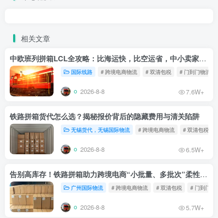
相关文章
中欧班列拼箱LCL全攻略：比海运快，比空运省，中小卖家的物流新宠！
国际线路
# 跨境电商物流
# 双清包税
# 门到门物流
2026-8-8
7.6W+
铁路拼箱货代怎么选？揭秘报价背后的隐藏费用与清关陷阱
无锡货代，无锡国际物流
# 跨境电商物流
# 双清包税
2026-8-8
6.5W+
告别高库存！铁路拼箱助力跨境电商“小批量、多批次”柔性补货
广州国际物流
# 跨境电商物流
# 双清包税
# 门到门物
2026-8-8
5.7W+