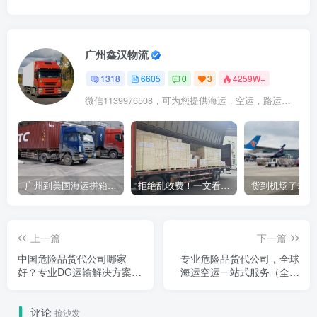
广州鑫汉物流
1318
6605
0
3
4259W+
微信1139976508，可为您提供海运，空运，路运，铁路运输
广州到美国海运拼箱多少钱？2024年最新运费构成+隐藏费用避坑指南
拒绝乱收费！一文看懂中国货代计费套路，教你避开所有隐形坑
上一篇
下一篇
中国危险品货代公司哪家
专业危险品货代公司，全球
好？专业DG运输解决方案
海运空运一站式服务（全面
（完整指南
解析）
评论
抢沙发