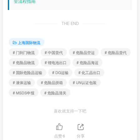
全流程指南
THE END
上海国际物流
# 门到门物流
# 中国货代
# 危险品空运
# 危险品货代
# 危险品物流
# 锂电池出口
# 危险品海运
# 国际危险品运输
# DG运输
# 化工品出口
# 液体运输
# 危险品拼箱
# UN认证包装
# MSDS申报
# 危险品清关
喜欢就支持一下吧
点赞
6
分享