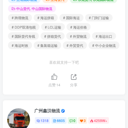
中山货代. 中山国际物流
# 跨境物流
# 海运拼箱
# 国际海运
# 门到门运输
# DDP双清包税
# LCL运输
# 海运价格
# 国际货代专线
# 拼箱货代
# 外贸物流
# 海运出口
# 海运时效
# 集装箱运输
# 外贸货代
# 中小企业物流
喜欢就支持一下吧
点赞
14
分享
广州鑫汉物流
1318
6605
0
3
4259W+