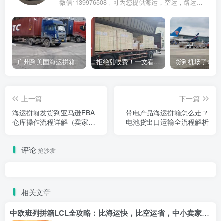
微信1139976508，可为您提供海运，空运，路运，铁路运输
广州到美国海运拼箱多少钱？2024年最新运费构成+隐藏费用避坑指南
拒绝乱收费！一文看懂中国货代计费套路，教你避开所有隐形坑
上一篇
下一篇
海运拼箱发货到亚马逊FBA
带电产品海运拼箱怎么走？
仓库操作流程详解（卖家必
电池货出口运输全流程解析
看）
评论
抢沙发
相关文章
中欧班列拼箱LCL全攻略：比海运快，比空运省，中小卖家的物流新宠！