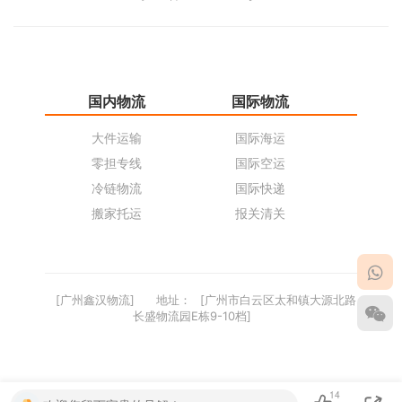
国内物流
国际物流
仓
大件运输
国际海运
仓
零担专线
国际空运
同
冷链物流
国际快递
货
搬家托运
报关清关
货
[广州鑫汉物流]
地址：
[广州市白云区太和镇大源北路
长盛物流园E栋9-10档]
14