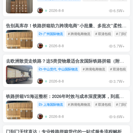
2026-8-8
6.5W+
告别高库存！铁路拼箱助力跨境电商“小批量、多批次”柔性补货
广州国际物流
# 跨境电商物流
# 双清包税
# 门到门物
2026-8-8
5.7W+
去欧洲散货走铁路？这5类货物最适合发国际铁路拼箱（附禁运清单）
中山货代. 中山国际物流
# 跨境电商物流
# 双清包税
2026-8-8
3.7W+
铁路拼箱VS海运整柜：2026年时效与成本深度测算，到底能省多少钱？
上海国际物流
# 跨境电商物流
# 双清包税
# 门到门物
2026-8-8
9.6W+
门到门无忧直达：专业铁路拼箱货代的一站式服务流程解析