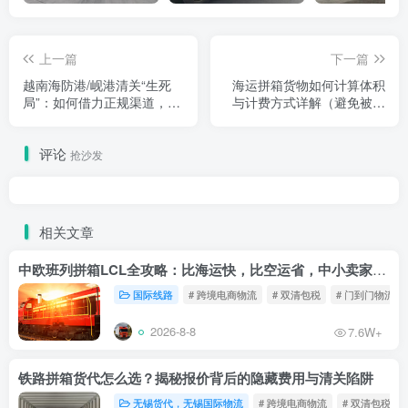
上一篇
下一篇
越南海防港/岘港清关“生死
海运拼箱货物如何计算体积
局”：如何借力正规渠道，打
与计费方式详解（避免被多
赢“不扣货”攻坚战？
收费）
评论
抢沙发
相关文章
中欧班列拼箱LCL全攻略：比海运快，比空运省，中小卖家的物流新宠！
国际线路
# 跨境电商物流
# 双清包税
# 门到门物流
2026-8-8
7.6W+
铁路拼箱货代怎么选？揭秘报价背后的隐藏费用与清关陷阱
无锡货代，无锡国际物流
# 跨境电商物流
# 双清包税