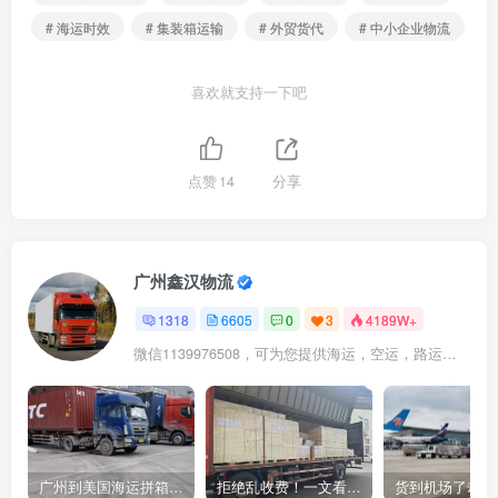
# 海运时效
# 集装箱运输
# 外贸货代
# 中小企业物流
喜欢就支持一下吧
点赞
14
分享
广州鑫汉物流
1318
6605
0
3
4189W+
微信1139976508，可为您提供海运，空运，路运，铁路运输
广州到美国海运拼箱多少钱？2024年最新运费构成+隐藏费用避坑指南
拒绝乱收费！一文看懂中国货代计费套路，教你避开所有隐形坑