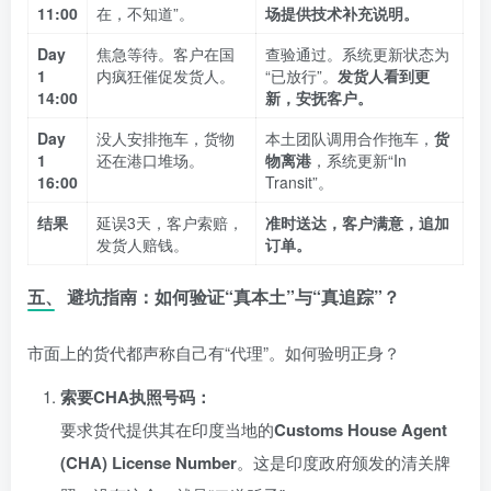
11:00
在，不知道”。
场提供技术补充说明。
Day
焦急等待。客户在国
查验通过。系统更新状态为
1
内疯狂催促发货人。
“已放行”。
发货人看到更
14:00
新，安抚客户。
Day
没人安排拖车，货物
本土团队调用合作拖车，
货
1
还在港口堆场。
物离港
，系统更新“In
16:00
Transit”。
结果
延误3天，客户索赔，
准时送达，客户满意，追加
发货人赔钱。
订单。
五、 避坑指南：如何验证“真本土”与“真追踪”？
市面上的货代都声称自己有“代理”。如何验明正身？
索要CHA执照号码：
要求货代提供其在印度当地的
Customs House Agent
(CHA) License Number
。这是印度政府颁发的清关牌