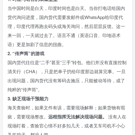
当中国时间是白天，印度时间也是白天。当你打电话给国内
货代询问进度，国内货代需要发邮件或WhatsApp给印度代
理，印度代理再跑去码头或海关询问，然后层层反馈。这一
来一回，一天就过去了。语言不通（英语口音、印地语术
语）更是加剧了信息的扭曲。
2. “传声筒”的游戏
国内货代往往是“二手”甚至“三手”转包。他们并没有直接控制
清关行（CHA），只是把单子扔给印度那边就算完事。一旦
出现问题，国内货代没有筹码去施压，只能被动等待，成了
纯粹的“传声筒”。
3. 缺乏现场干预能力
海关查验时，如果文件有误，需要现场解释；如果货物有瑕
疵，需要现场整改。
远程指挥无法解决现场问题。
没有人在
现场盯着，查验官心情不好多扣几天，或者叉车司机不小心
叉坏箱子，都没人管。