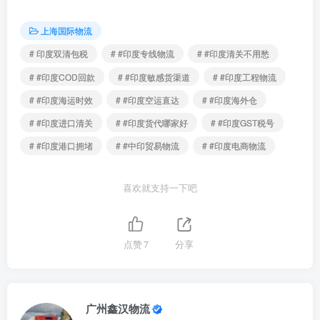
上海国际物流
# 印度双清包税
# #印度专线物流
# #印度清关不用愁
# #印度COD回款
# #印度敏感货渠道
# #印度工程物流
# #印度海运时效
# #印度空运直达
# #印度海外仓
# #印度进口清关
# #印度货代哪家好
# #印度GST税号
# #印度港口拥堵
# #中印贸易物流
# #印度电商物流
喜欢就支持一下吧
点赞
7
分享
广州鑫汉物流