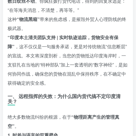
数日纹丝不动
。你疯狂拨打货代电话，得到的回复永远是：
“在等海关消息，不清楚，再等等。”
这种
“物流黑箱”
带来的焦虑感，是摧毁外贸人心理防线的终
极武器。
“印度本土清关团队支持 | 实时轨迹追踪，货物安全有保
障”
，这不仅仅是一句服务承诺，更是对传统物流“信息断层”
的宣战。本文将深度剖析，当您的货物抵达印度海岸时，一
支驻扎在当地的“特种部队”加上一套透明的“数字神经”，是如
何协同作战，确保您的货物在混乱中保持秩序，在不确定中
获得确定的安全感。
一、 远程指挥的失效：为什么国内货代搞不定印度清
关？
绝大多数物流纠纷的根源，在于
“物理距离产生的管理真
空”
。
1. 时差与语言的双重壁垒