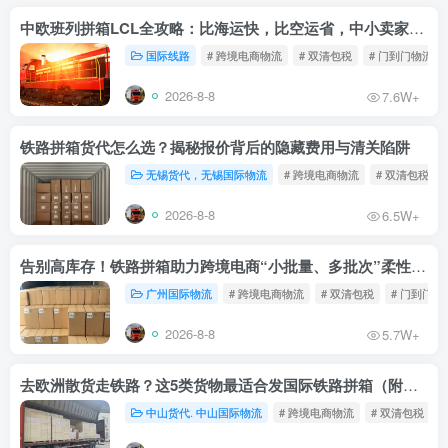
中欧班列拼箱LCL全攻略：比海运快，比空运省，中小卖家的物流新宠！
国际线路
# 跨境电商物流
# 双清包税
# 门到门物流
2026-8-8
7.6W+
铁路拼箱货代怎么选？揭秘报价背后的隐藏费用与清关陷阱
无锡货代，无锡国际物流
# 跨境电商物流
# 双清包税
2026-8-8
6.5W+
告别高库存！铁路拼箱助力跨境电商“小批量、多批次”柔性补货
广州国际物流
# 跨境电商物流
# 双清包税
# 门到门物
2026-8-8
5.7W+
去欧洲散货走铁路？这5类货物最适合发国际铁路拼箱（附禁运清单）
中山货代. 中山国际物流
# 跨境电商物流
# 双清包税