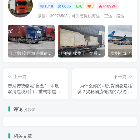
1318
6605
0
3
4189W+
微信1139976508，可为您提供海运，空运，路运，铁路运输
广州到美国海运拼箱多少钱？2024年最新运费构成+隐藏费用避坑指南
拒绝乱收费！一文看懂中国货代计费套路，教你避开所有隐形坑
上一篇
下一篇
告别传统物流“盲盒”：印度
为什么你的印度货物总是延
双清包税到门，重构零焦虑
误？揭秘物流链路的7大断点
跨境交付体验
及破局之道
评论
抢沙发
相关文章