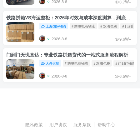
2026-8-8
3.7W+
铁路拼箱VS海运整柜：2026年时效与成本深度测算，到底能省多少钱？
上海国际物流
# 跨境电商物流
# 双清包税
# 门到门物
2026-8-8
9.6W+
门到门无忧直达：专业铁路拼箱货代的一站式服务流程解析
大件运输
# 跨境电商物流
# 双清包税
# 门到门物流
2026-8-8
6.5W+
隐私政策
|
用户协议
|
服务条款
|
帮助中心