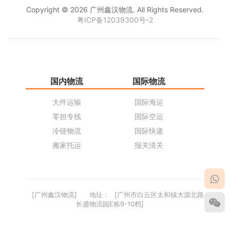
Copyright © 2026 广州鑫汉物流. All Rights Reserved.
粤ICP备12039300号-2
国内物流
国际物流
仓
大件运输
国际海运
仓
零担专线
国际空运
同
冷链物流
国际快递
货
搬家托运
报关清关
货
[广州鑫汉物流]
地址：
[广州市白云区太和镇大源北路
长盛物流园E栋9-10档]