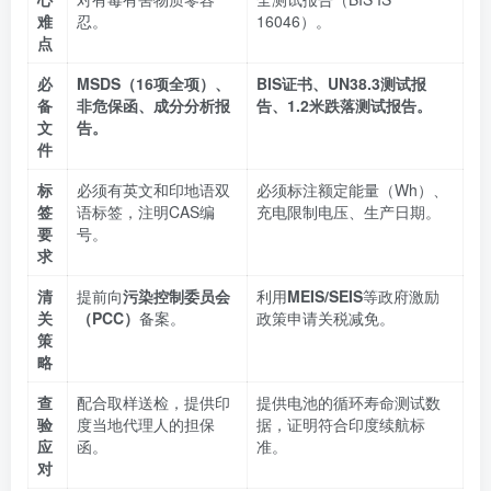
难
忍。
16046）。
点
必
MSDS（16项全项）、
BIS证书、UN38.3测试报
备
非危保函、成分分析报
告、1.2米跌落测试报告。
文
告。
件
标
必须有英文和印地语双
必须标注额定能量（Wh）、
签
语标签，注明CAS编
充电限制电压、生产日期。
要
号。
求
清
提前向
污染控制委员会
利用
MEIS/SEIS
等政府激励
关
（PCC）
备案。
政策申请关税减免。
策
略
查
配合取样送检，提供印
提供电池的循环寿命测试数
验
度当地代理人的担保
据，证明符合印度续航标
应
函。
准。
对