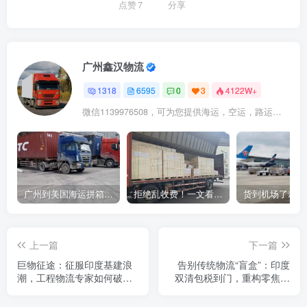
点赞
7
分享
广州鑫汉物流
1318
6595
0
3
4122W+
微信1139976508，可为您提供海运，空运，路运，铁路运输
广州到美国海运拼箱多少钱？2024年最新运费构成+隐藏费用避坑指南
拒绝乱收费！一文看懂中国货代计费套路，教你避开所有隐形坑
上一篇
下一篇
巨物征途：征服印度基建浪
告别传统物流“盲盒”：印度
潮，工程物流专家如何破解
双清包税到门，重构零焦虑
大型机械设备门到门运输困
跨境交付体验
局