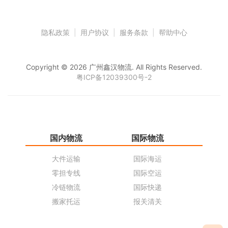
隐私政策
|
用户协议
|
服务条款
|
帮助中心
Copyright © 2026 广州鑫汉物流. All Rights Reserved.
粤ICP备12039300号-2
国内物流
国际物流
仓
大件运输
国际海运
仓
零担专线
国际空运
同
冷链物流
国际快递
货
搬家托运
报关清关
货