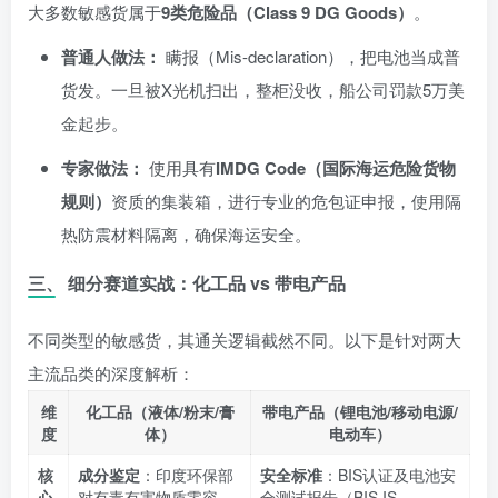
大多数敏感货属于
9类危险品（Class 9 DG Goods）
。
普通人做法：
瞒报（Mis-declaration），把电池当成普
货发。一旦被X光机扫出，整柜没收，船公司罚款5万美
金起步。
专家做法：
使用具有
IMDG Code（国际海运危险货物
规则）
资质的集装箱，进行专业的危包证申报，使用隔
热防震材料隔离，确保海运安全。
三、 细分赛道实战：化工品 vs 带电产品
不同类型的敏感货，其通关逻辑截然不同。以下是针对两大
主流品类的深度解析：
维
化工品（液体/粉末/膏
带电产品（锂电池/移动电源/
度
体）
电动车）
核
成分鉴定
：印度环保部
安全标准
：BIS认证及电池安
心
对有毒有害物质零容
全测试报告（BIS IS