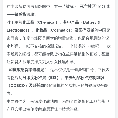
在中印贸易的浩瀚版图中，有一片被称为
“死亡禁区”
的领域
——
敏感货运输
。
对于主营
化工品（Chemical）、带电产品（Battery &
Electronics）、化妆品（Cosmetics）及医疗器械
的中国卖
家而言，印度市场既是巨大的增量蓝海，也是合规风险的深
水炸弹。一纸不合格的检测报告、一个错误的HS编码、一次
不经意的瞒报，都可能导致货物在孟买港被集体销毁，甚至
让发货人被印度海关列入永久性黑名单。
“印度敏感货渠道稳定”
，这不仅仅是一句营销口号，它代表
着物流商对
印度标准局（BIS）、中央药品标准控制组织
（CDSCO）及环境部
等监管机构的深刻理解与资源整合能
力。
本文将作为一份深度作战地图，为您全面剖析化工品与带电
产品合规出海印度的底层逻辑与技术路径。