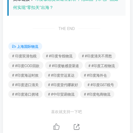
何实现“零扣关”出海？
THE END
上海国际物流
# 印度双清包税
# #印度专线物流
# #印度清关不用愁
# #印度COD回款
# #印度敏感货渠道
# #印度工程物流
# #印度海运时效
# #印度空运直达
# #印度海外仓
# #印度进口清关
# #印度货代哪家好
# #印度GST税号
# #印度港口拥堵
# #中印贸易物流
# #印度电商物流
喜欢就支持一下吧