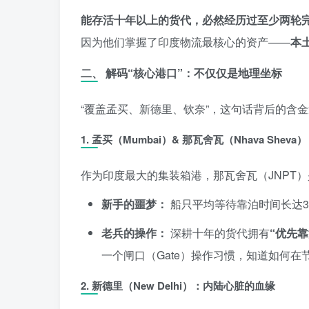
能存活十年以上的货代，必然经历过至少两轮
因为他们掌握了印度物流最核心的资产——
本
二、 解码“核心港口”：不仅仅是地理坐标
“覆盖孟买、新德里、钦奈”，这句话背后的含
1. 孟买（Mumbai）& 那瓦舍瓦（Nhava She
作为印度最大的集装箱港，那瓦舍瓦（JNPT
新手的噩梦：
船只平均等待靠泊时间长达3
老兵的操作：
深耕十年的货代拥有
“优先靠
一个闸口（Gate）操作习惯，知道如何在节
2. 新德里（New Delhi）：内陆心脏的血缘