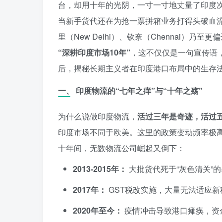
台，却用十年的光阴，一寸一寸地丈量了印度
当新手货代还在为抢一票拼箱业务打得头破血
里（New Delhi）、钦奈（Chennai）
“深耕印度市场10年”
，这不仅仅是一句宣传语
后，揭秘长期主义者在印度港口布局中的生存
一、 印度物流的“七年之痒”与“十年之殇”
为什么说做印度物流，
活过三年是奇迹，活过
印度市场不同于欧美。这里的政策变动频率极
十年间，无数物流公司崛起又倒下：
2013-2015年：
大批货代死于“灰色清关”
2017年：
GST税改实施，大量无法适应
2020年至今：
疫情冲击导致港口瘫痪，资