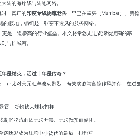
次大陆的海岸线与陆地网络。
流时，真正的
印度专线物流老兵
，早已在孟买（Mumbai）、新德
乃至更偏远的腹地，编织起一张密不透风的服务网络。
，更是一道极高的行业壁垒。本文将带您走进资深物流商的幕
法则与护城河。
五年是精英，活过十年是传奇？
高，卢比对美元汇率波动剧烈，海关腐败与官僚作风并存。在过
的暴雷，货物被大规模扣押。
新税制的物流商因无法开票、无法抵扣而倒闭。
金链断裂成为压垮中小货代的最后一根稻草。